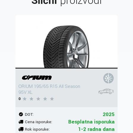
Slični
proizvodi
ORIUM 195/65 R15 All Season
95V XL
0
2025
DOT:
Besplatna isporuka
Cena isporuke:
1-2 radna dana
Rok isporuke: