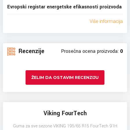
Evropski registar energetske efikasnosti proizvoda
Više informacija
Recenzije
Prosečna ocena proizvoda:
0
ŽELIM DA OSTAVIM RECENZIJU
Viking FourTech
Guma za sve sezone VIKING 195/65 R15 FourTech 91H