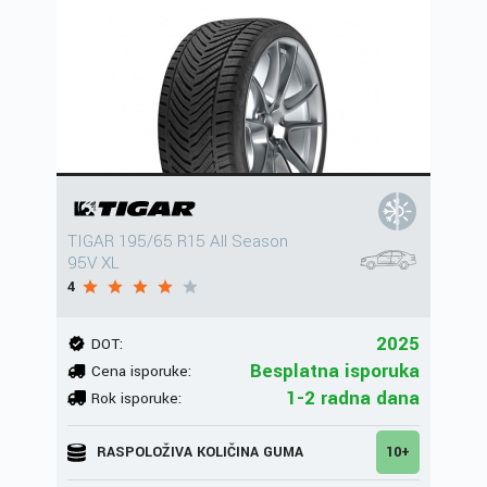
TIGAR 195/65 R15 All Season
95V XL
4
2025
DOT:
Besplatna isporuka
Cena isporuke:
1-2 radna dana
Rok isporuke:
RASPOLOŽIVA KOLIČINA GUMA
10+