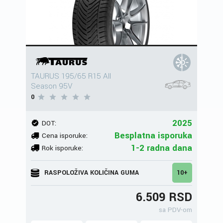
TAURUS 195/65 R15 All
Season 95V
0
2025
DOT:
Besplatna isporuka
Cena isporuke:
1-2 radna dana
Rok isporuke:
RASPOLOŽIVA KOLIČINA GUMA
10+
6.509 RSD
sa PDV-om