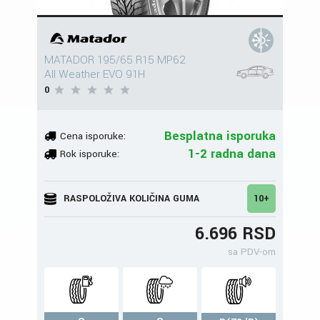
MATADOR 195/65 R15 MP62
All Weather EVO 91H
0
Besplatna isporuka
Cena isporuke:
1-2 radna dana
Rok isporuke:
RASPOLOŽIVA KOLIČINA GUMA
10+
6.696 RSD
sa PDV-om