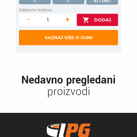
C
C
B(72dB)
Odaberite količinu
-
+
SAZNAJ VIŠE O GUMI
Nedavno pregledani
proizvodi