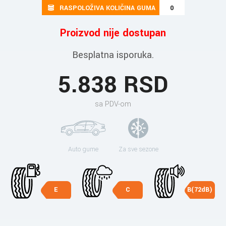
RASPOLOŽIVA KOLIČINA GUMA
0
Proizvod nije dostupan
Besplatna isporuka.
5.838 RSD
sa PDV-om
Auto gume
Za sve sezone
E
C
B(72dB)