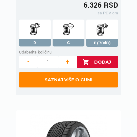
6.326 RSD
sa PDV-om
D
C
B(70dB)
Odaberite količinu
-
+
SAZNAJ VIŠE O GUMI