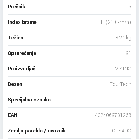
Prečnik
15
Index brzine
H (210 km/h)
Težina
8.24 kg
Opterećenje
91
Proizvodjač
VIKING
Dezen
FourTech
Specijalna oznaka
EAN
4024069731268
Zemlja porekla / uvoznik
LOUSADO