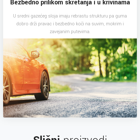
Bezbedno prilikom skretanja i u krivinama
U sredni gazećeg sloja imaju rebrastu strukturu pa guma
dobro drži pravac i bezbedno koči na suvim, mokrim i
zavejanim putevima.