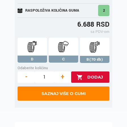
RASPOLOŽIVA KOLIČINA GUMA
2
6.688 RSD
sa PDV-om
D
C
B(70 db)
Odaberite količinu
-
+
SAZNAJ VIŠE O GUMI