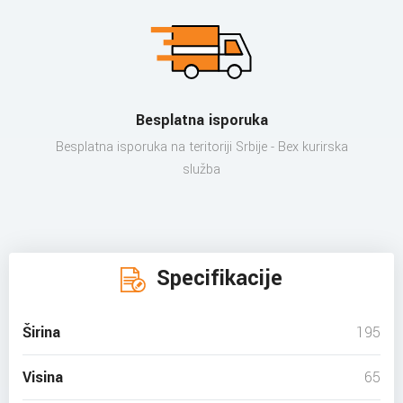
Besplatna isporuka
Besplatna isporuka na teritoriji Srbije - Bex kurirska
služba
Specifikacije
Širina
195
Visina
65