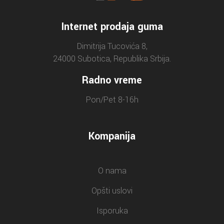
Internet prodaja guma
Dimitrija Tucovića 8,
24000 Subotica, Republika Srbija.
Radno vreme
Pon/Pet 8-16h
Kompanija
O nama
Opšti uslovi
Isporuka