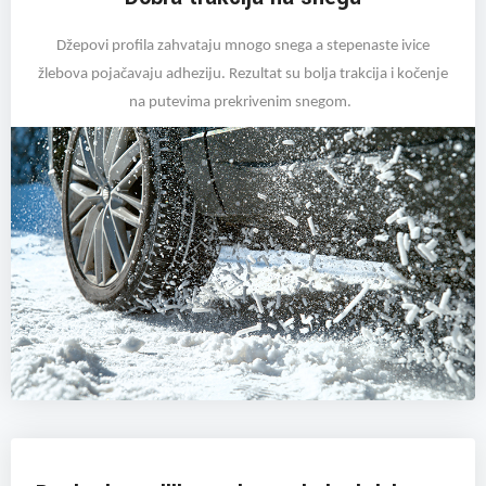
Džepovi profila zahvataju mnogo snega a stepenaste ivice
žlebova pojačavaju adheziju. Rezultat su bolja trakcija i kočenje
na putevima prekrivenim snegom.