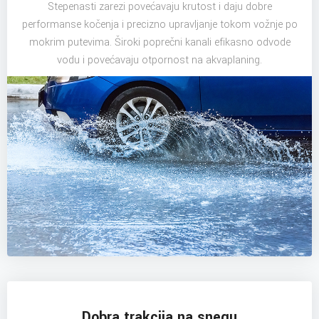
Stepenasti zarezi povećavaju krutost i daju dobre
performanse kočenja i precizno upravljanje tokom vožnje po
mokrim putevima. Široki poprečni kanali efikasno odvode
vodu i povećavaju otpornost na akvaplaning.
Dobra trakcija na snegu