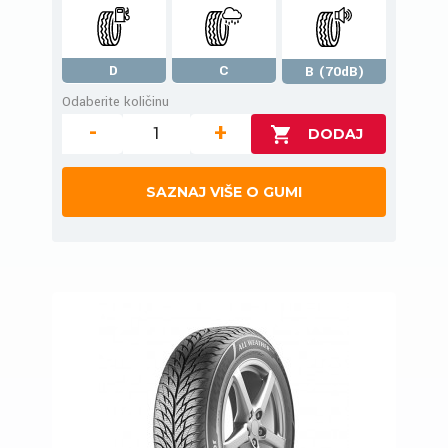
D
C
B (70dB)
Odaberite količinu
-
+
SAZNAJ VIŠE O GUMI