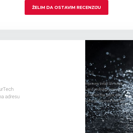
ŽELIM DA OSTAVIM RECENZIJU
urTech
na adresu