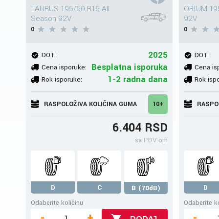
TAURUS 195/60 R15 All
ORIUM 195
Season 92V
92V
0
0
2025
DOT:
DOT:
Besplatna isporuka
Cena isporuke:
Cena is
1-2 radna dana
Rok isporuke:
Rok isp
RASPOLOŽIVA KOLIČINA GUMA
10+
RASPO
6.404 RSD
sa PDV-om
D
C
D
B (70dB)
Odaberite količinu
Odaberite ko
-
+
-