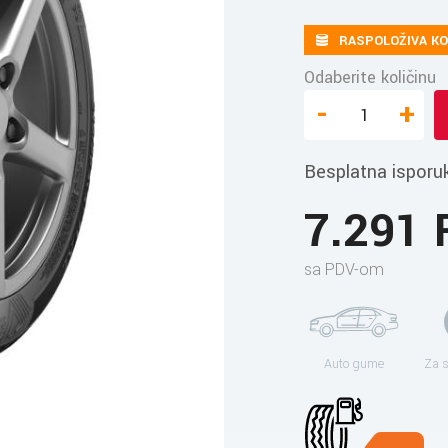
RASPOLOŽIVA KO
Odaberite količinu
-
+
Besplatna isporu
7.291
sa PDV-om
Auto gume
Za 