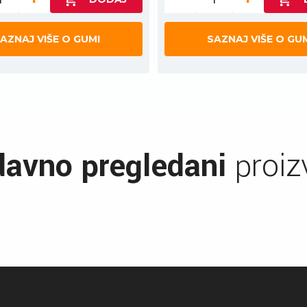
AZNAJ VIŠE O GUMI
SAZNAJ VIŠE O GU
avno pregledani
proiz