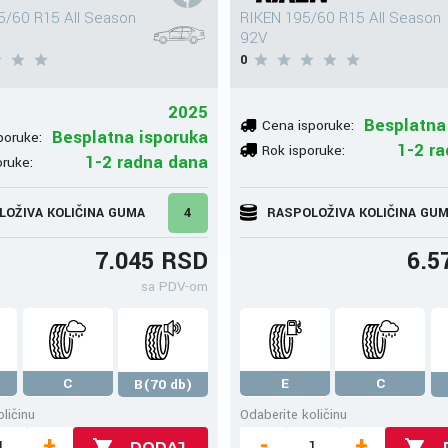
/60 R15 All Season
RIKEN 195/60 R15 All Season
92V
0
2025
Besplatna
Cena isporuke:
Besplatna isporuka
poruke:
1-2 r
Rok isporuke:
1-2 radna dana
oruke:
LOŽIVA KOLIČINA GUMA
4
RASPOLOŽIVA KOLIČINA GU
7.045 RSD
6.5
sa PDV-om
C
E
C
B(70 db)
ličinu
Odaberite količinu
+
-
+