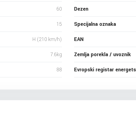
60
Dezen
15
Specijalna oznaka
H (210 km/h)
EAN
7.6kg
Zemlja porekla / uvoznik
88
Evropski registar energet