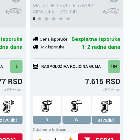
MATADOR 195/60 R15 MP62
All Weather EVO 88H
0
 isporuka
Besplatna isporuka
Cena isporuke:
adna dana
1-2 radna dana
Rok isporuke:
MA
6
RASPOLOŽIVA KOLIČINA GUMA
10+
77 RSD
7.615 RSD
sa PDV-om
sa PDV-om
D
C
2(70 db)
B(72dB)
Odaberite količinu
-
+