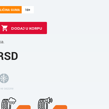
LIČINA GUMA
10+
ka.
 RSD
sve sezone