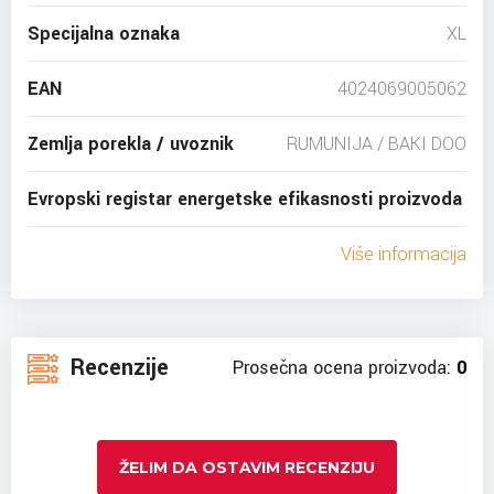
Specijalna oznaka
XL
EAN
4024069005062
Zemlja porekla / uvoznik
RUMUNIJA / BAKI DOO
Evropski registar energetske efikasnosti proizvoda
Više informacija
Recenzije
Prosečna ocena proizvoda:
0
ŽELIM DA OSTAVIM RECENZIJU