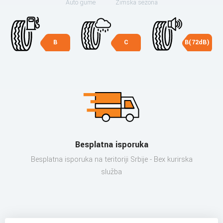
Auto gume
Zimska sezona
B
C
B(72dB)
Besplatna isporuka
Besplatna isporuka na teritoriji Srbije - Bex kurirska
služba