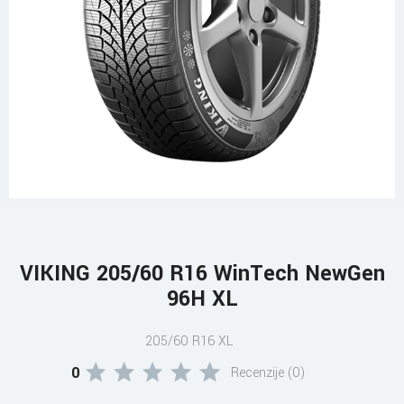
VIKING 205/60 R16 WinTech NewGen
96H XL
205/60 R16 XL
0
Recenzije (0)