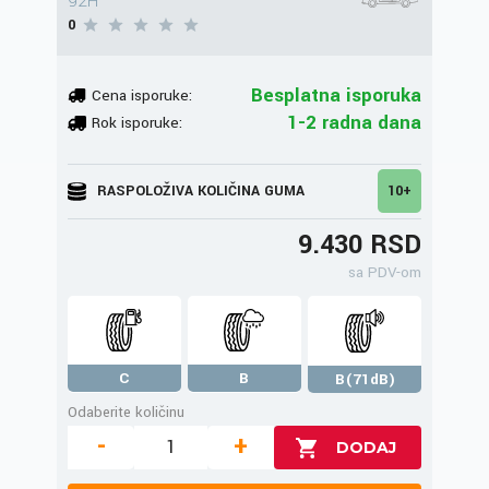
92H
0
Besplatna isporuka
Cena isporuke:
1-2 radna dana
Rok isporuke:
RASPOLOŽIVA KOLIČINA GUMA
10+
9.430 RSD
sa PDV-om
C
B
B(71dB)
Odaberite količinu
-
+