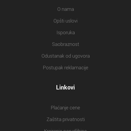
O nama
Opšti uslovi
Isporuka
Saobraznost
Odustanak od ugovora
Postupak reklamacije
Linkovi
Plaćanje cene
Zaštita privatnosti