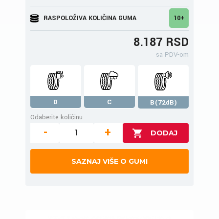
RASPOLOŽIVA KOLIČINA GUMA
10+
8.187 RSD
sa PDV-om
D
C
B(72dB)
Odaberite količinu
-
+
SAZNAJ VIŠE O GUMI