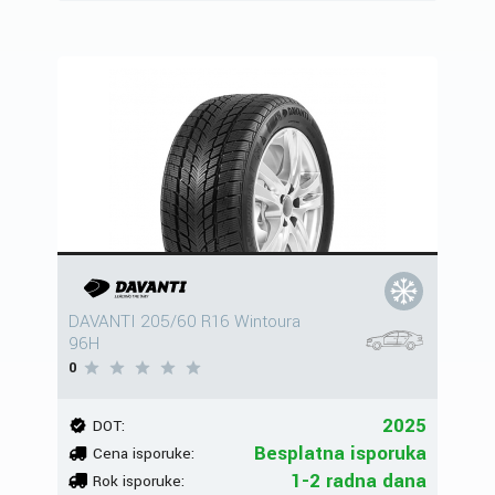
DAVANTI 205/60 R16 Wintoura
96H
0
2025
DOT:
Besplatna isporuka
Cena isporuke:
1-2 radna dana
Rok isporuke: