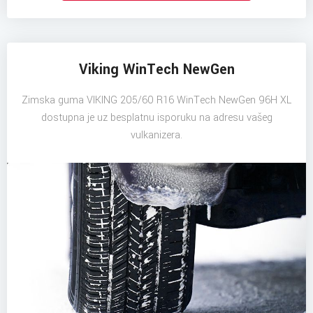
Viking WinTech NewGen
Zimska guma VIKING 205/60 R16 WinTech NewGen 96H XL
dostupna je uz besplatnu isporuku na adresu vašeg
vulkanizera.