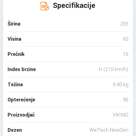
Specifikacije
Širina
205
Visina
60
Prečnik
16
Index brzine
H (210 km/h)
Težina
8.40 kg
Opterećenje
96
Proizvodjač
VIKING
Dezen
WinTech NewGen