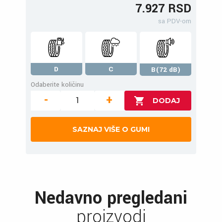
7.927 RSD
sa PDV-om
D
C
B(72 dB)
Odaberite količinu
-
+
SAZNAJ VIŠE O GUMI
Nedavno pregledani
proizvodi