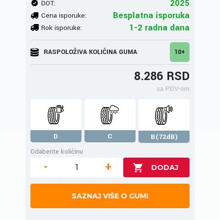
2025
DOT:
Besplatna isporuka
Cena isporuke:
1-2 radna dana
Rok isporuke:
RASPOLOŽIVA KOLIČINA GUMA
10+
8.286 RSD
sa PDV-om
D
C
B(72dB)
Odaberite količinu
-
+
SAZNAJ VIŠE O GUMI