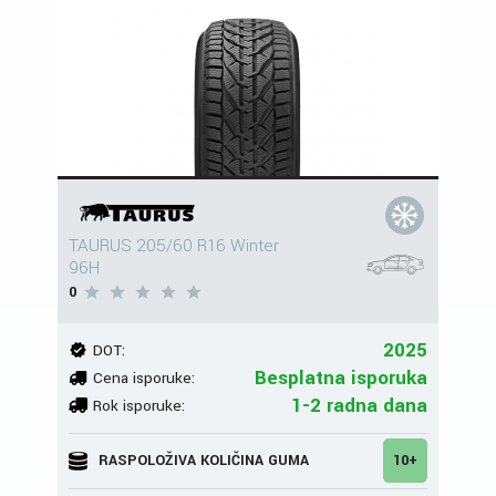
TAURUS 205/60 R16 Winter
96H
0
2025
DOT:
Besplatna isporuka
Cena isporuke:
1-2 radna dana
Rok isporuke:
RASPOLOŽIVA KOLIČINA GUMA
10+