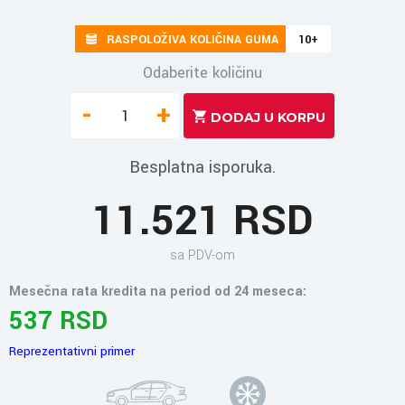
RASPOLOŽIVA KOLIČINA GUMA
10+
Odaberite količinu
-
+
Besplatna isporuka.
11.521 RSD
sa PDV-om
Mesečna rata kredita na period od 24 meseca:
537 RSD
Reprezentativni primer