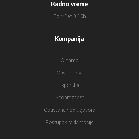
Radno vreme
Pon/Pet 8-16h
Kompanija
O nama
Opšti uslovi
Isporuka
Saobraznost
Odustanak od ugovora
Postupak reklamacije