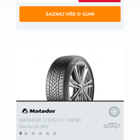
SAZNAJ VIŠE O GUMI
MATADOR 215/55 R17 MP93
Nordicca 98V
0