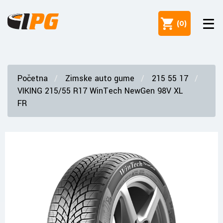
(
0
)
Početna
Zimske auto gume
215 55 17
VIKING 215/55 R17 WinTech NewGen 98V XL
FR