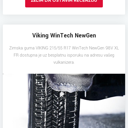
ŽELIM DA OSTAVIM RECENZIJU
Viking WinTech NewGen
Zimska guma VIKING 215/55 R17 WinTech NewGen 98V XL
FR dostupna je uz besplatnu isporuku na adresu vašeg
vulkanizera.