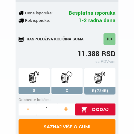
Besplatna isporuka
Cena isporuke:
1-2 radna dana
Rok isporuke:
RASPOLOŽIVA KOLIČINA GUMA
10+
11.388 RSD
sa PDV-om
D
C
B(72dB)
Odaberite količinu
-
+
SAZNAJ VIŠE O GUMI