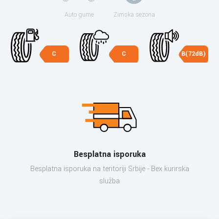
Auto gume
Zimska sezona
C
C
B(72dB)
Besplatna isporuka
Besplatna isporuka na teritoriji Srbije - Bex kurirska
služba