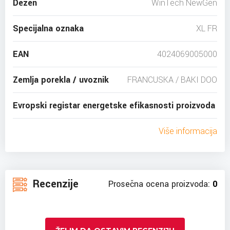
Dezen
WinTech NewGen
Specijalna oznaka
XL FR
EAN
4024069005000
Zemlja porekla / uvoznik
FRANCUSKA / BAKI DOO
Evropski registar energetske efikasnosti proizvoda
Više informacija
Recenzije
Prosečna ocena proizvoda:
0