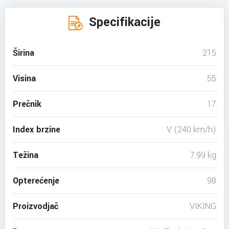
Specifikacije
Širina
215
Visina
55
Prečnik
17
Index brzine
V (240 km/h)
Težina
7.99 kg
Opterećenje
98
Proizvodjač
VIKING