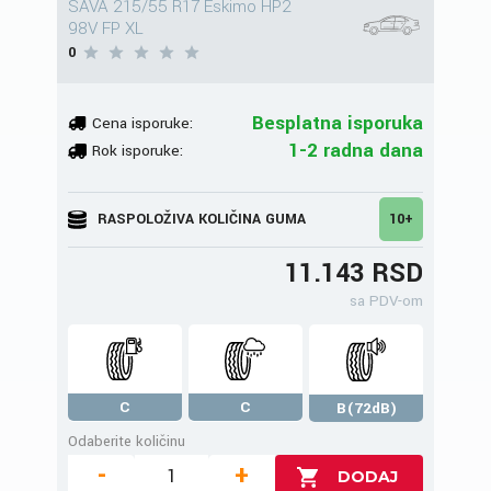
SAVA 215/55 R17 Eskimo HP2
98V FP XL
0
Besplatna isporuka
Cena isporuke:
1-2 radna dana
Rok isporuke:
RASPOLOŽIVA KOLIČINA GUMA
10+
11.143 RSD
sa PDV-om
C
C
B(72dB)
Odaberite količinu
-
+