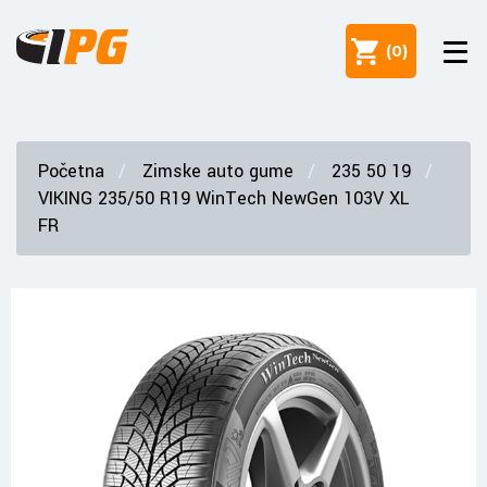
(
0
)
Početna
Zimske auto gume
235 50 19
VIKING 235/50 R19 WinTech NewGen 103V XL
FR