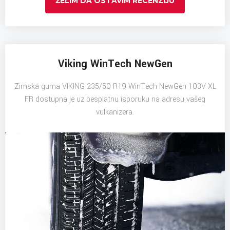
ŽELIM DA OSTAVIM RECENZIJU
Viking WinTech NewGen
Zimska guma VIKING 235/50 R19 WinTech NewGen 103V XL
FR dostupna je uz besplatnu isporuku na adresu vašeg
vulkanizera.