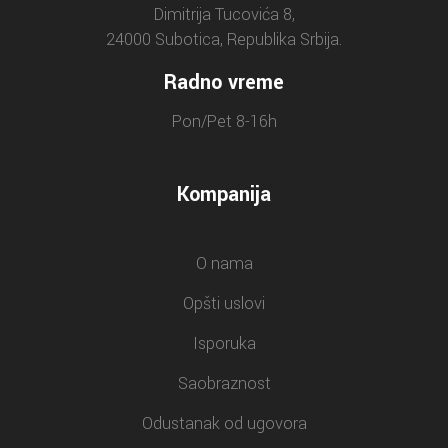
Dimitrija Tucovića 8,
24000 Subotica, Republika Srbija.
Radno vreme
Pon/Pet 8-16h
Kompanija
O nama
Opšti uslovi
Isporuka
Saobraznost
Odustanak od ugovora