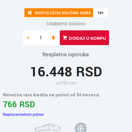
RASPOLOŽIVA KOLIČINA GUMA
10+
Odaberite količinu
-
+
Besplatna isporuka.
16.448 RSD
sa PDV-om
Mesečna rata kredita na period od 24 meseca:
766 RSD
Reprezentativni primer