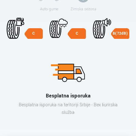
Auto gume
Zimska sezona
C
C
B(72dB)
Besplatna isporuka
Besplatna isporuka na teritoriji Srbije - Bex kurirska
služba