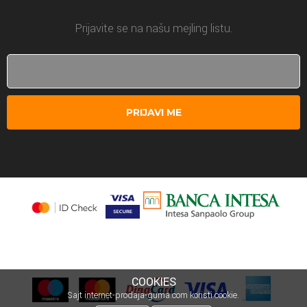
Prijavite se na našu mejling listu.
PRIJAVI ME
COOKIES
Sajt internet-prodaja-guma.com koristi cookie.