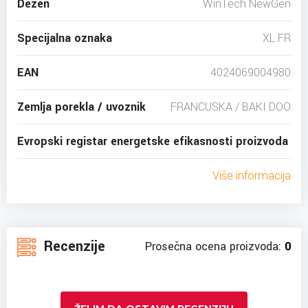
Dezen
WinTech NewGen
Specijalna oznaka
XL FR
EAN
4024069004980
Zemlja porekla / uvoznik
FRANCUSKA / BAKI DOO
Evropski registar energetske efikasnosti proizvoda
Više informacija
Recenzije
Prosečna ocena proizvoda:
0