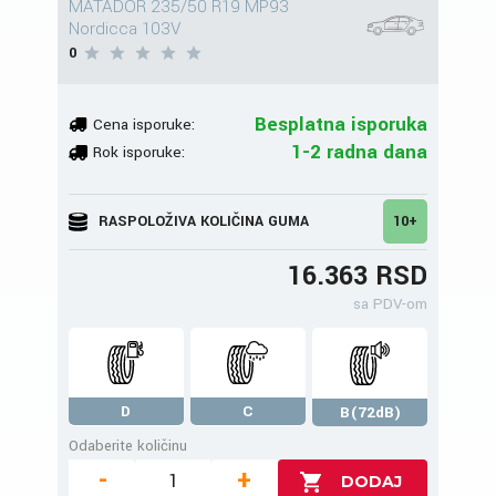
MATADOR 235/50 R19 MP93
Nordicca 103V
0
Besplatna isporuka
Cena isporuke:
1-2 radna dana
Rok isporuke:
RASPOLOŽIVA KOLIČINA GUMA
10+
16.363 RSD
sa PDV-om
D
C
B(72dB)
Odaberite količinu
-
+