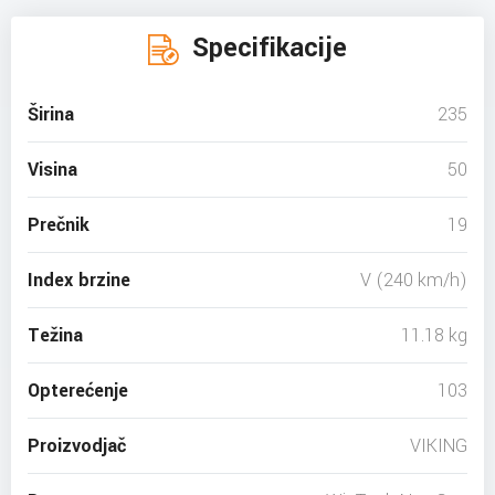
Specifikacije
Širina
235
Visina
50
Prečnik
19
Index brzine
V (240 km/h)
Težina
11.18 kg
Opterećenje
103
Proizvodjač
VIKING