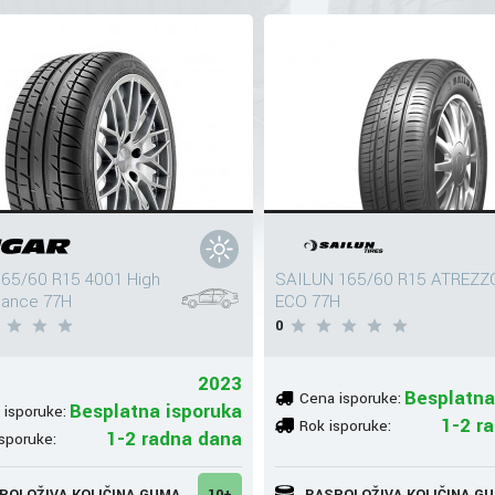
65/60 R15 4001 High
SAILUN 165/60 R15 ATREZZ
mance 77H
ECO 77H
0
2023
Besplatna
Cena isporuke:
Besplatna isporuka
 isporuke:
1-2 r
Rok isporuke:
1-2 radna dana
sporuke:
POLOŽIVA KOLIČINA GUMA
10+
RASPOLOŽIVA KOLIČINA G