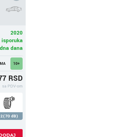
2020
 isporuka
adna dana
UMA
10+
77 RSD
sa PDV-om
2(70 dB)