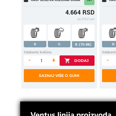
4.664 RSD
sa PDV-om
D
C
D
B (70 dB)
Odaberite količinu
Odaberite
-
+
-
SAZNAJ VIŠE O GUMI