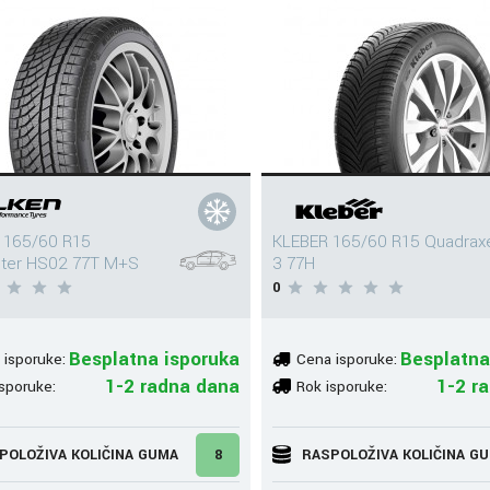
 165/60 R15
KLEBER 165/60 R15 Quadrax
nter HS02 77T M+S
3 77H
0
Besplatna isporuka
Besplatna
 isporuke:
Cena isporuke:
1-2 radna dana
1-2 r
sporuke:
Rok isporuke:
POLOŽIVA KOLIČINA GUMA
8
RASPOLOŽIVA KOLIČINA G