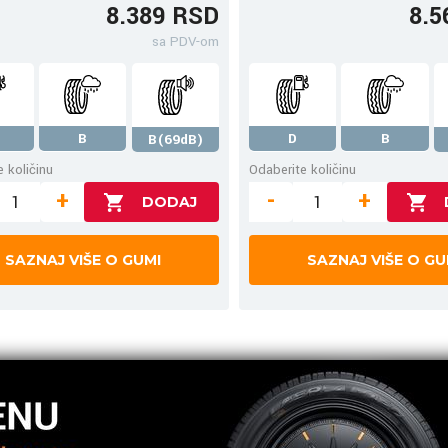
8.389 RSD
8.5
sa PDV-om
B
D
B
B(69dB)
 količinu
Odaberite količinu
+
-
+
SAZNAJ VIŠE O GUMI
SAZNAJ VIŠE O GU