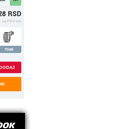
28 RSD
sa PDV-om
70dB
MI