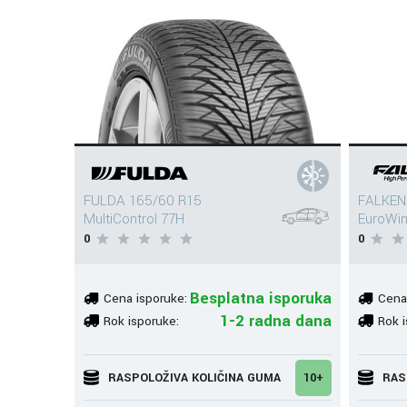
FULDA 165/60 R15
FALKEN
MultiControl 77H
EuroWi
0
0
Besplatna isporuka
Cena isporuke:
Cena
1-2 radna dana
Rok isporuke:
Rok i
RASPOLOŽIVA KOLIČINA GUMA
10+
RAS