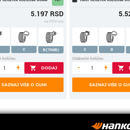
5.197 RSD
5.5
sa PDV-om
C
C
B
B(70dB)
 količinu
Odaberite količinu
+
-
+
SAZNAJ VIŠE O GUMI
SAZNAJ VIŠE O GU