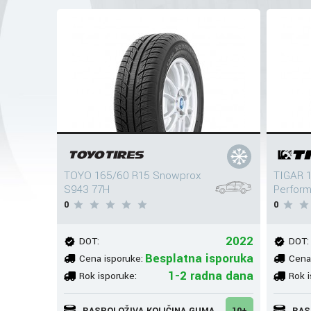
TOYO 165/60 R15 Snowprox
TIGAR 1
S943 77H
Perfor
0
0
2022
DOT:
DOT:
Besplatna isporuka
Cena isporuke:
Cena
1-2 radna dana
Rok isporuke:
Rok i
RASPOLOŽIVA KOLIČINA GUMA
10+
RAS