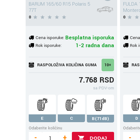
BARUM 165/60 R15 Polaris 5
FULDA 1
77T
Monter
0
0
Besplatna isporuka
Cena isporuke:
Cena
1-2 radna dana
Rok isporuke:
Rok i
RASPOLOŽIVA KOLIČINA GUMA
10+
RAS
7.768 RSD
sa PDV-om
E
C
D
B(71dB)
Odaberite količinu
Odaberite
-
+
-