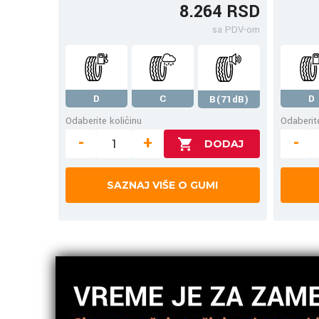
8.264 RSD
sa PDV-om
D
C
D
B(71dB)
Odaberite količinu
Odaberite
-
+
-
SAZNAJ VIŠE O GUMI