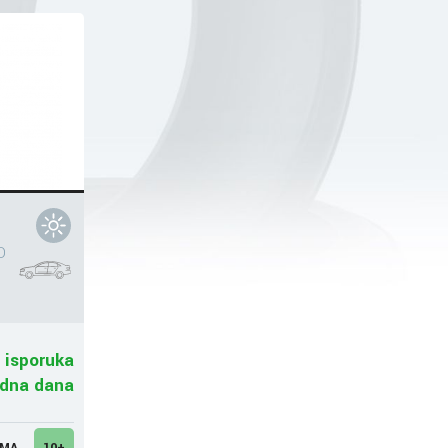
O
 isporuka
adna dana
UMA
10+