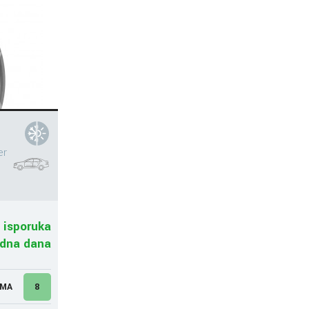
er
 isporuka
adna dana
UMA
8