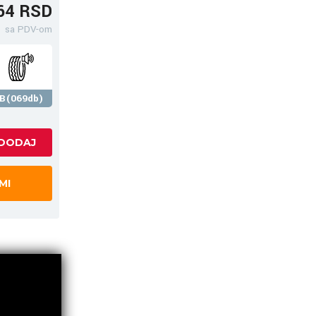
64 RSD
sa PDV-om
B(069db)
MI