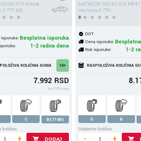
65/60 R15 Kristall
MATADOR 165/60 R15 MP47
o 3 77T MS
Hectorra 3 77H
0
DOT:
Besplatna isporuka
 isporuke:
Besplatna
Cena isporuke:
1-2 radna dana
sporuke:
1-2 r
Rok isporuke:
POLOŽIVA KOLIČINA GUMA
10+
RASPOLOŽIVA KOLIČINA G
7.992 RSD
8.1
sa PDV-om
C
E
B
B(71dB)
 količinu
Odaberite količinu
+
-
+