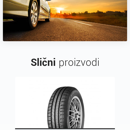
Slični
proizvodi