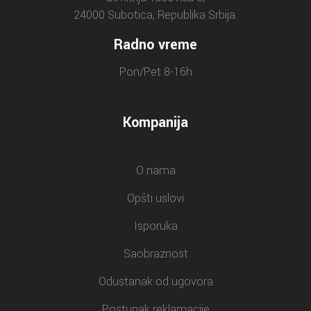
24000 Subotica, Republika Srbija.
Radno vreme
Pon/Pet 8-16h
Kompanija
O nama
Opšti uslovi
Isporuka
Saobraznost
Odustanak od ugovora
Postupak reklamacije