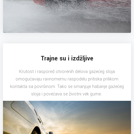
Trajne su i izdžljive
Krutost i raspored otvorenih delova gazećeg sloja
omogućavaju ravnomernu raspodelu pritiska prilikom
kontakta sa površinom. Tako se smanjuje habanje gazećeg
sloja i povećava se životni vek gume.