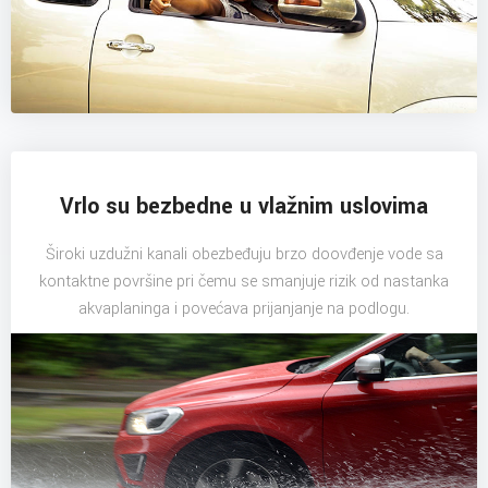
Vrlo su bezbedne u vlažnim uslovima
Široki uzdužni kanali obezbeđuju brzo doovđenje vode sa
kontaktne površine pri čemu se smanjuje rizik od nastanka
akvaplaninga i povećava prijanjanje na podlogu.