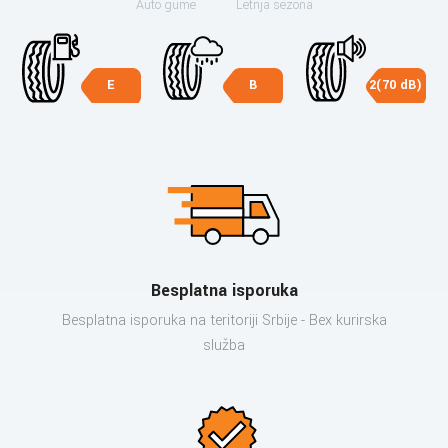
Auto gume
Letnja sezona
E
B
2(70 dB)
Besplatna isporuka
Besplatna isporuka na teritoriji Srbije - Bex kurirska
služba