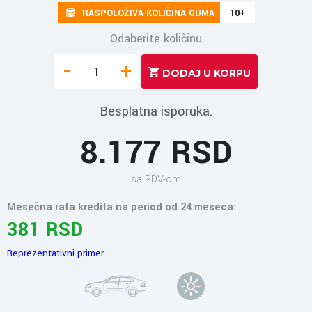
RASPOLOŽIVA KOLIČINA GUMA
10+
Odaberite količinu
-
+
Besplatna isporuka.
8.177 RSD
sa PDV-om
Mesečna rata kredita na period od 24 meseca:
381 RSD
Reprezentativni primer