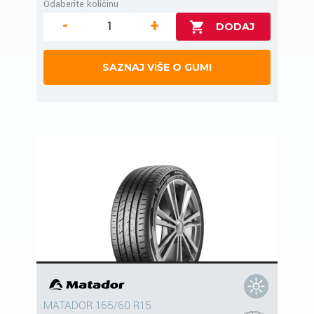
Odaberite količinu
-
+
SAZNAJ VIŠE O GUMI
MATADOR 165/60 R15