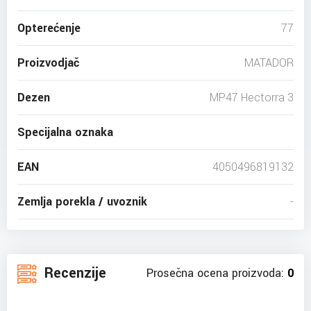
Opterećenje
77
Proizvodjač
MATADOR
Dezen
MP47 Hectorra 3
Specijalna oznaka
EAN
4050496819132
Zemlja porekla / uvoznik
-
Recenzije
Prosečna ocena proizvoda:
0