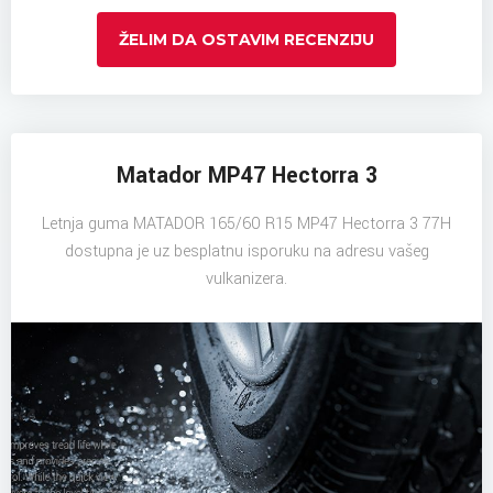
ŽELIM DA OSTAVIM RECENZIJU
Matador MP47 Hectorra 3
Letnja guma MATADOR 165/60 R15 MP47 Hectorra 3 77H
dostupna je uz besplatnu isporuku na adresu vašeg
vulkanizera.