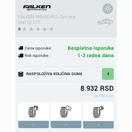
FALKEN 165/60 R15 Sincera
SN110 77T
0
Besplatna isporuka
Cena isporuke:
1-2 radna dana
Rok isporuke:
RASPOLOŽIVA KOLIČINA GUMA
4
8.932 RSD
sa PDV-om
-
-
-