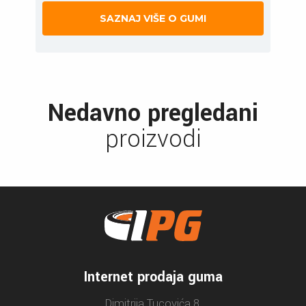
SAZNAJ VIŠE O GUMI
Nedavno pregledani
proizvodi
Internet prodaja guma
Dimitrija Tucovića 8,