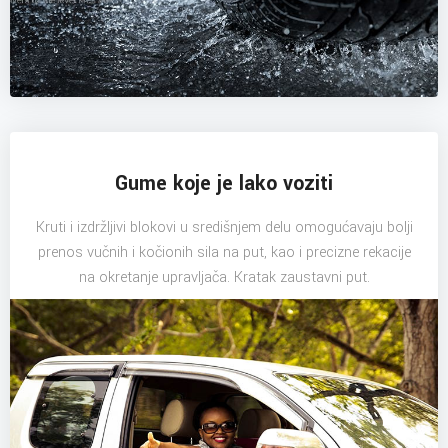
Gume koje je lako voziti
Kruti i izdržljivi blokovi u središnjem delu omogućavaju bolji
prenos vučnih i kočionih sila na put, kao i precizne rekacije
na okretanje upravljača. Kratak zaustavni put.