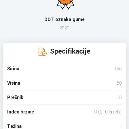
DOT oznaka gume
2020
Specifikacije
Širina
165
Visina
60
Prečnik
15
Index brzine
H (210 km/h)
Težina
-