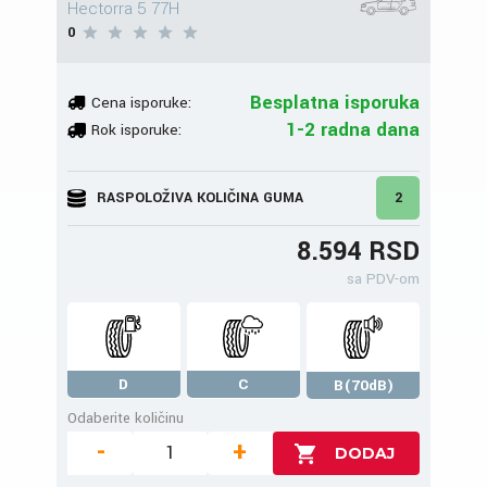
Hectorra 5 77H
0
Besplatna isporuka
Cena isporuke:
1-2 radna dana
Rok isporuke:
RASPOLOŽIVA KOLIČINA GUMA
2
8.594 RSD
sa PDV-om
D
C
B(70dB)
Odaberite količinu
-
+