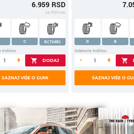
6.959 RSD
7.0
sa PDV-om
C
D
B
B(72dB)
 količinu
Odaberite količinu
+
-
+
SAZNAJ VIŠE O GUMI
SAZNAJ VIŠE O GU