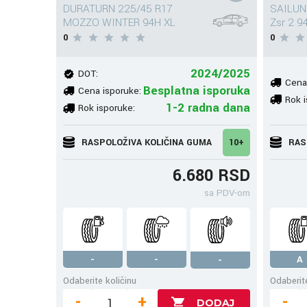
DURATURN 225/45 R17
SAILUN
MOZZO WINTER 94H XL
Zsr 2 9
0
0
2024/2025
DOT:
Cena
Besplatna isporuka
Cena isporuke:
Rok i
1-2 radna dana
Rok isporuke:
RASPOLOŽIVA KOLIČINA GUMA
10+
RAS
6.680 RSD
sa PDV-om
-
-
A
-
Odaberite količinu
Odaberite
-
+
-