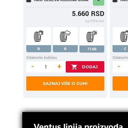
5.660 RSD
sa PDV-om
B
B
C
71dB
Odaberite količinu
Odaberite
-
+
-
SAZNAJ VIŠE O GUMI