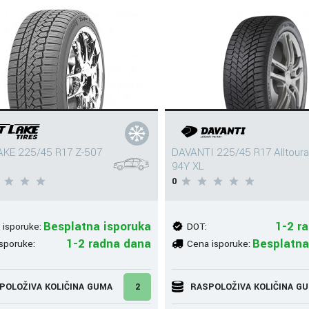
KE 225/45 R17 Z-507
DAVANTI 225/45 R17 Alltoura
94Y XL
0
Besplatna isporuka
1-2 r
 isporuke:
DOT:
1-2 radna dana
Besplatna
sporuke:
Cena isporuke:
POLOŽIVA KOLIČINA GUMA
2
RASPOLOŽIVA KOLIČINA G