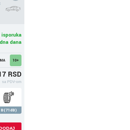
3
 isporuka
adna dana
UMA
10+
17 RSD
sa PDV-om
B(71dB)