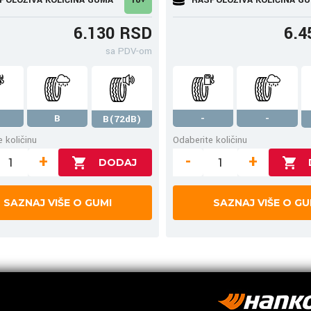
6.130 RSD
6.4
sa PDV-om
B
-
-
B(72dB)
 količinu
Odaberite količinu
+
-
+
SAZNAJ VIŠE O GUMI
SAZNAJ VIŠE O GU