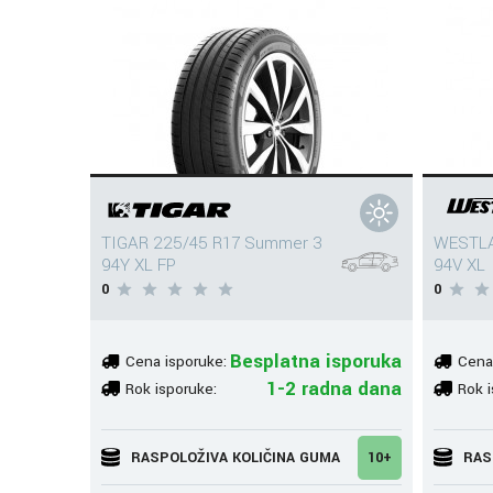
TIGAR 225/45 R17 Summer 3
WESTLA
94Y XL FP
94V XL
0
0
Besplatna isporuka
Cena isporuke:
Cena
1-2 radna dana
Rok isporuke:
Rok i
RASPOLOŽIVA KOLIČINA GUMA
10+
RAS