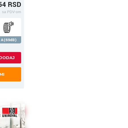
54 RSD
sa PDV-om
A(69dB)
MI