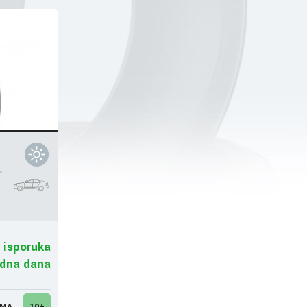
r
 isporuka
adna dana
UMA
10+