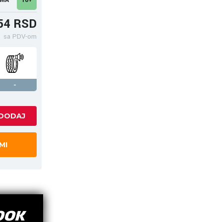
54 RSD
sa PDV-om
-
MI