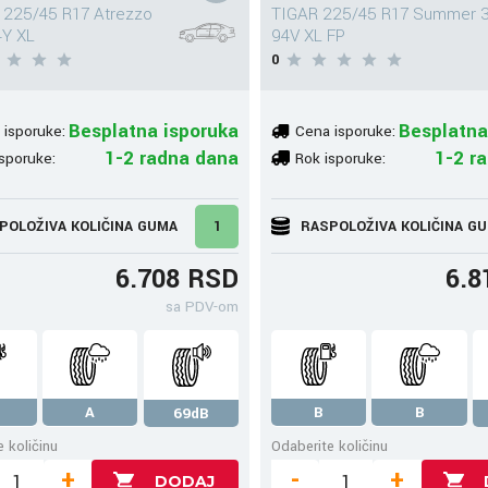
 225/45 R17 Atrezzo
TIGAR 225/45 R17 Summer 
4Y XL
94V XL FP
0
Besplatna isporuka
Besplatna
 isporuke:
Cena isporuke:
1-2 radna dana
1-2 r
sporuke:
Rok isporuke:
POLOŽIVA KOLIČINA GUMA
1
RASPOLOŽIVA KOLIČINA G
6.708 RSD
6.8
sa PDV-om
A
B
B
69dB
 količinu
Odaberite količinu
+
-
+