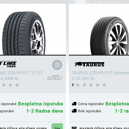
KE 225/45 R17 Z-107
TAURUS 225/45 R17 Summe
co 94W XL
3 TA 94V XL
0
Besplatna isporuka
Besplatna
 isporuke:
Cena isporuke:
1-2 Radna dana
1-2 r
sporuke:
Rok isporuke:
POLOŽIVA KOLIČINA GUMA
10+
RASPOLOŽIVA KOLIČINA G