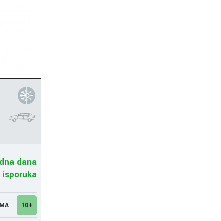
adna dana
 isporuka
UMA
10+