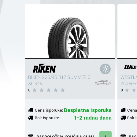
RIKEN 225/45 R17 SUMMER 3
WESTLA
XL 94V
ZuperE
0
0
Besplatna isporuka
Cena isporuke:
Cena
1-2 radna dana
Rok isporuke:
Rok i
RASPOLOŽIVA KOLIČINA GUMA
4
RAS