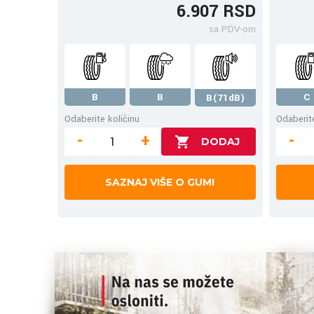
6.907 RSD
sa PDV-om
B
B
C
B(71dB)
Odaberite količinu
Odaberite
-
+
-
SAZNAJ VIŠE O GUMI