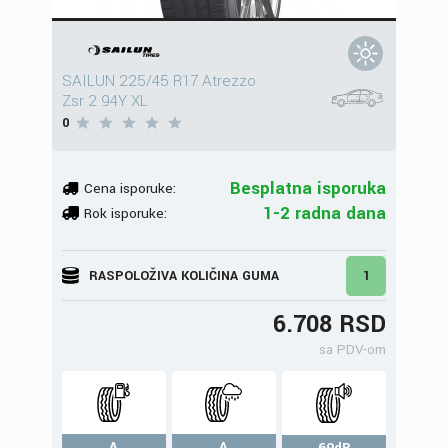
SAILUN 225/45 R17 Atrezzo
Zsr 2 94Y XL
0
Besplatna isporuka
Cena isporuke:
1-2 radna dana
Rok isporuke:
RASPOLOŽIVA KOLIČINA GUMA
1
6.708 RSD
sa PDV-om
A
A
69dB