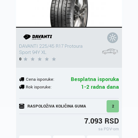
DAVANTI 225/45 R17 Protoura
Sport 94Y XL
0
Besplatna isporuka
Cena isporuke:
1-2 radna dana
Rok isporuke:
RASPOLOŽIVA KOLIČINA GUMA
2
7.093 RSD
sa PDV-om