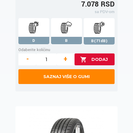
7.078 RSD
sa PDV-om
D
B
B(71dB)
Odaberite količinu
-
+
SAZNAJ VIŠE O GUMI