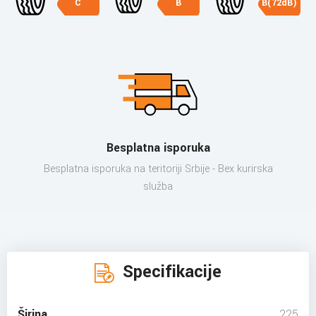
C
B
B(72dB)
Besplatna isporuka
Besplatna isporuka na teritoriji Srbije - Bex kurirska
služba
Specifikacije
Širina
225