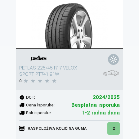
PETLAS 225/45 R17 VELOX
SPORT PT741 91W
0
2024/2025
DOT:
Besplatna isporuka
Cena isporuke:
1-2 radna dana
Rok isporuke:
RASPOLOŽIVA KOLIČINA GUMA
2