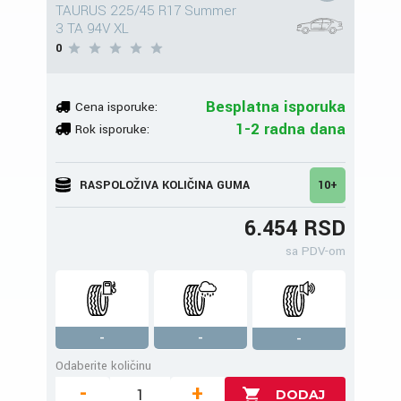
TAURUS 225/45 R17 Summer
3 TA 94V XL
0
Besplatna isporuka
Cena isporuke:
1-2 radna dana
Rok isporuke:
RASPOLOŽIVA KOLIČINA GUMA
10+
6.454 RSD
sa PDV-om
-
-
-
Odaberite količinu
-
+