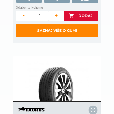
Odaberite količinu
-
+
SAZNAJ VIŠE O GUMI