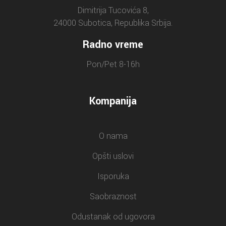
Dimitrija Tucovića 8,
24000 Subotica, Republika Srbija.
Radno vreme
Pon/Pet 8-16h
Kompanija
O nama
Opšti uslovi
Isporuka
Saobraznost
Odustanak od ugovora