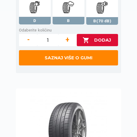
D
B
B(70 dB)
Odaberite količinu
-
+
SAZNAJ VIŠE O GUMI