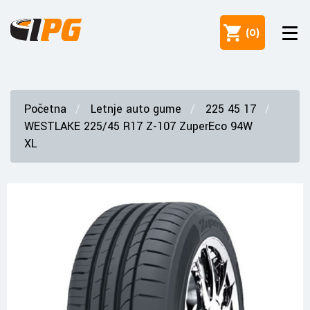
(
0
)
Početna
Letnje auto gume
225 45 17
WESTLAKE 225/45 R17 Z-107 ZuperEco 94W
XL