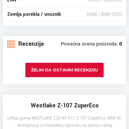
Zemlja porekla / uvoznik
KINA / BAKI DOO
Recenzije
Prosečna ocena proizvoda:
0
ŽELIM DA OSTAVIM RECENZIJU
Westlake Z-107 ZuperEco
Letnja guma WESTLAKE 225/45 R17 Z-107 ZuperEco 94W XL
dostupna je uz besplatnu isporuku na adresu vašeg