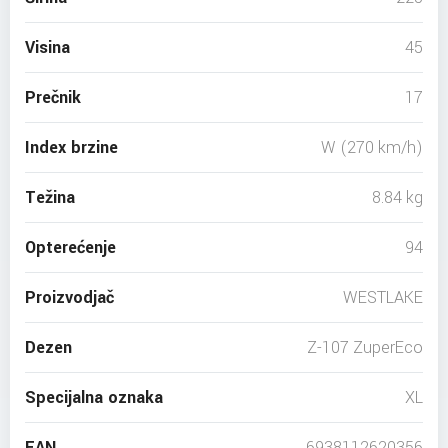
Visina
45
Prečnik
17
Index brzine
W (270 km/h)
Težina
8.84 kg
Opterećenje
94
Proizvodjač
WESTLAKE
Dezen
Z-107 ZuperEco
Specijalna oznaka
XL
EAN
6938112620356