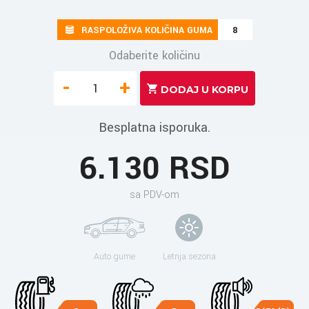
RASPOLOŽIVA KOLIČINA GUMA
8
Odaberite količinu
-
+
Besplatna isporuka.
6.130 RSD
sa PDV-om
Auto gume
Letnja sezona