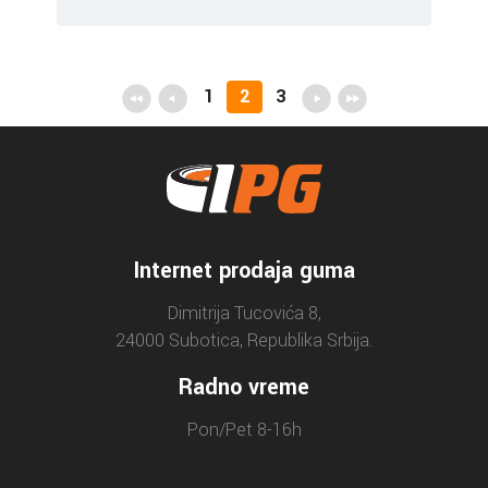
1
2
3
Internet prodaja guma
Dimitrija Tucovića 8,
24000 Subotica, Republika Srbija.
Radno vreme
Pon/Pet 8-16h