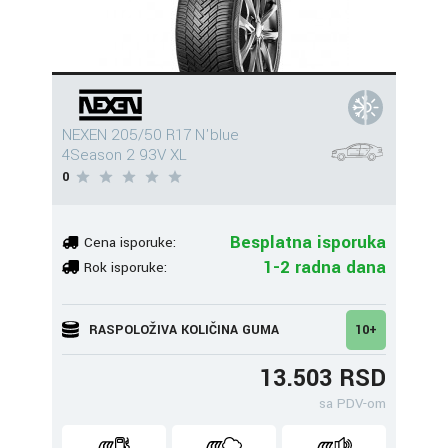
NEXEN 205/50 R17 N'blue
4Season 2 93V XL
0
Besplatna isporuka
Cena isporuke:
1-2 radna dana
Rok isporuke:
RASPOLOŽIVA KOLIČINA GUMA
10+
13.503 RSD
sa PDV-om