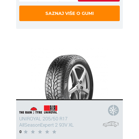
SAZNAJ VIŠE O GUMI
UNIROYAL 205/50 R17
AllSeasonExpert 2 93V XL
0