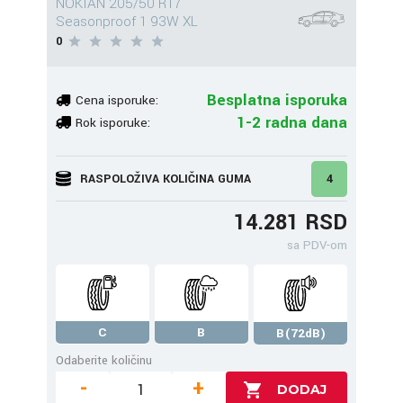
NOKIAN 205/50 R17
Seasonproof 1 93W XL
0
Besplatna isporuka
Cena isporuke:
1-2 radna dana
Rok isporuke:
RASPOLOŽIVA KOLIČINA GUMA
4
14.281 RSD
sa PDV-om
C
B
B(72dB)
Odaberite količinu
-
+