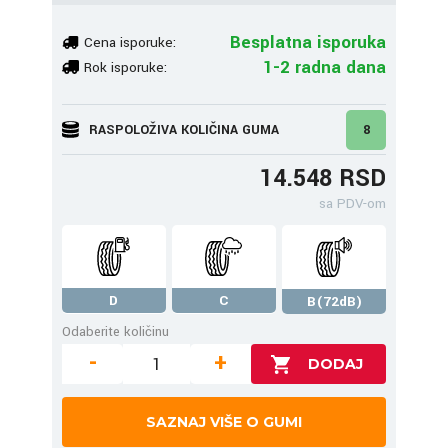
Besplatna isporuka
Cena isporuke:
1-2 radna dana
Rok isporuke:
RASPOLOŽIVA KOLIČINA GUMA
8
14.548 RSD
sa PDV-om
D
C
B(72dB)
Odaberite količinu
-
+
SAZNAJ VIŠE O GUMI