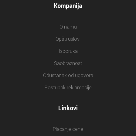
Kompanija
O nama
Opšti uslovi
Isporuka
Saobraznost
Odustanak od ugovora
Postupak reklamacije
Linkovi
Plaćanje cene