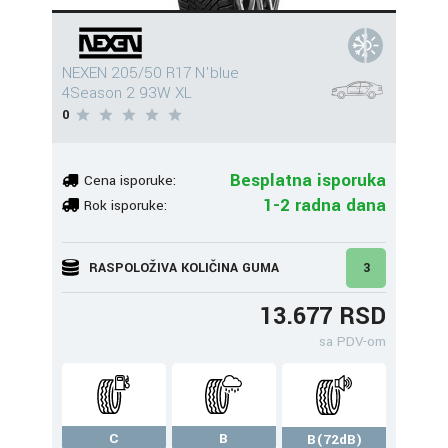
NEXEN 205/50 R17 N'blue
4Season 2 93W XL
0
Besplatna isporuka
Cena isporuke:
1-2 radna dana
Rok isporuke:
RASPOLOŽIVA KOLIČINA GUMA
3
13.677 RSD
sa PDV-om
C
B
B(72dB)