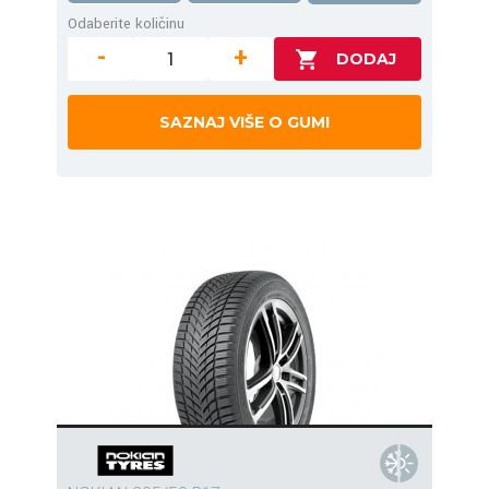
Odaberite količinu
-
+
SAZNAJ VIŠE O GUMI