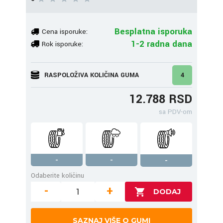
Besplatna isporuka
Cena isporuke:
1-2 radna dana
Rok isporuke:
RASPOLOŽIVA KOLIČINA GUMA
4
12.788 RSD
sa PDV-om
-
-
-
Odaberite količinu
-
+
SAZNAJ VIŠE O GUMI