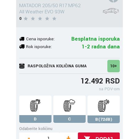
MATADOR 205/50 R17 MP62
All Weather EVO 93W
0
Besplatna isporuka
Cena isporuke:
1-2 radna dana
Rok isporuke:
RASPOLOŽIVA KOLIČINA GUMA
10+
12.492 RSD
sa PDV-om
D
C
B(72dB)
Odaberite količinu
-
+