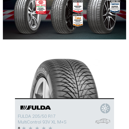
FULDA 205/50 R17
MultiControl 93V XL M+S
0