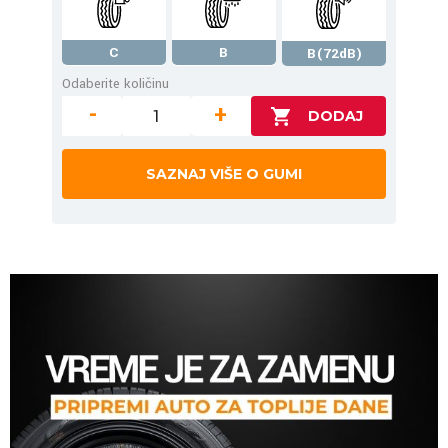
C
B
B(72dB)
Odaberite količinu
-
+
SAZNAJ VIŠE O GUMI