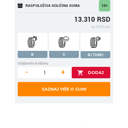
RASPOLOŽIVA KOLIČINA GUMA
10+
13.310 RSD
sa PDV-om
B
C
B(72dB)
Odaberite količinu
-
+
SAZNAJ VIŠE O GUMI