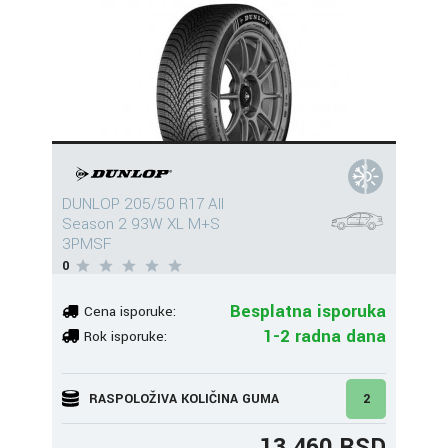
DUNLOP 205/50 R17 All
Season 2 93W XL M+S
3PMSF
0
Besplatna isporuka
Cena isporuke:
1-2 radna dana
Rok isporuke:
RASPOLOŽIVA KOLIČINA GUMA
2
13.460 RSD