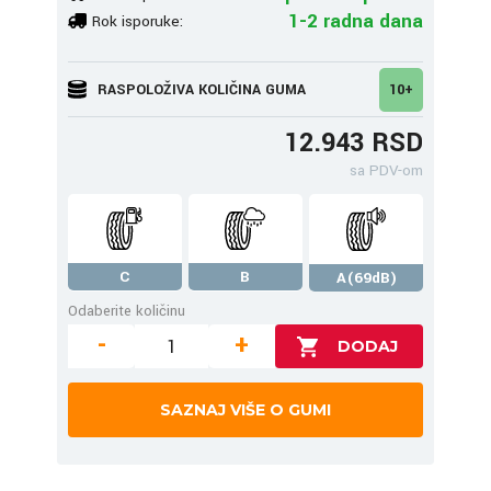
1-2 radna dana
Rok isporuke:
RASPOLOŽIVA KOLIČINA GUMA
10+
12.943 RSD
sa PDV-om
C
B
A(69dB)
Odaberite količinu
-
+
SAZNAJ VIŠE O GUMI