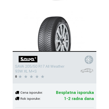
SAVA 205/50 R17 All Weather
93W XL M+S
0
Besplatna isporuka
Cena isporuke:
1-2 radna dana
Rok isporuke: