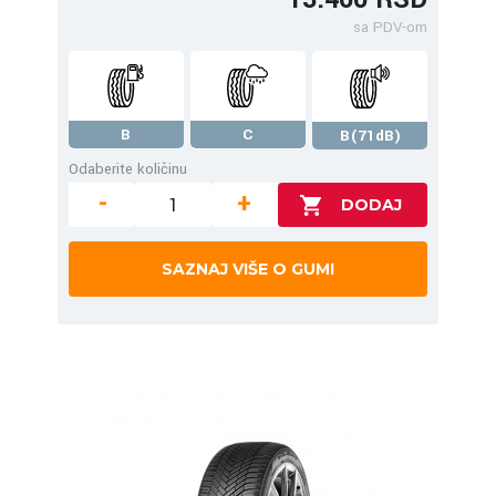
sa PDV-om
B
C
B(71dB)
Odaberite količinu
-
+
SAZNAJ VIŠE O GUMI