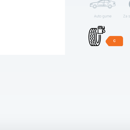
Auto gume
Za 
C