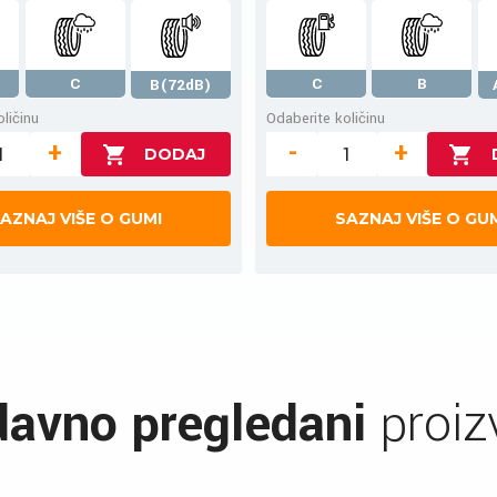
C
C
B
B(72dB)
ličinu
Odaberite količinu
+
-
+
AZNAJ VIŠE O GUMI
SAZNAJ VIŠE O GU
avno pregledani
proiz