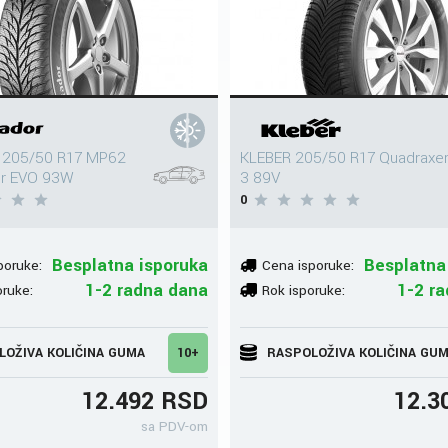
205/50 R17 MP62
KLEBER 205/50 R17 Quadraxe
er EVO 93W
3 89V
0
Besplatna isporuka
Besplatna
poruke:
Cena isporuke:
1-2 radna dana
1-2 r
oruke:
Rok isporuke:
LOŽIVA KOLIČINA GUMA
10+
RASPOLOŽIVA KOLIČINA GU
12.492 RSD
12.3
sa PDV-om