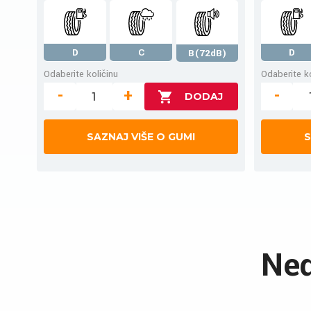
D
C
D
B(72dB)
Odaberite količinu
Odaberite ko
-
+
-
SAZNAJ VIŠE O GUMI
S
Ned