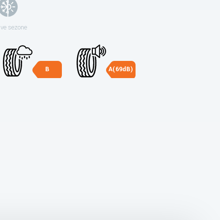
sve sezone
B
A(69dB)