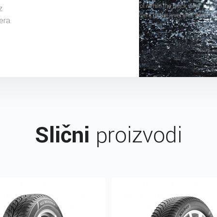
z
era.
Slični
proizvodi