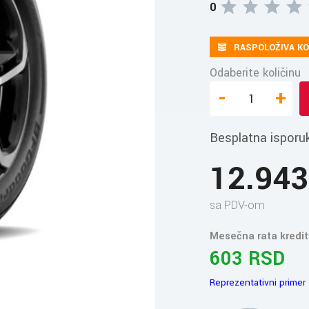
0
RASPOLOŽIVA KO
Odaberite količinu
-
+
Besplatna isporu
12.94
sa PDV-om
Mesečna rata kredit
603 RSD
Reprezentativni primer