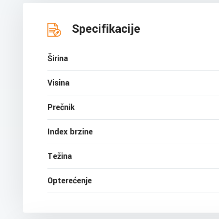
Specifikacije
Širina
Visina
Prečnik
Index brzine
Težina
Opterećenje