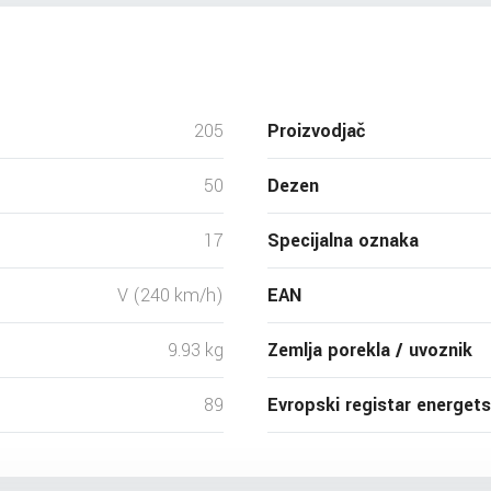
205
Proizvodjač
50
Dezen
17
Specijalna oznaka
V (240 km/h)
EAN
9.93 kg
Zemlja porekla / uvoznik
89
Evropski registar energet