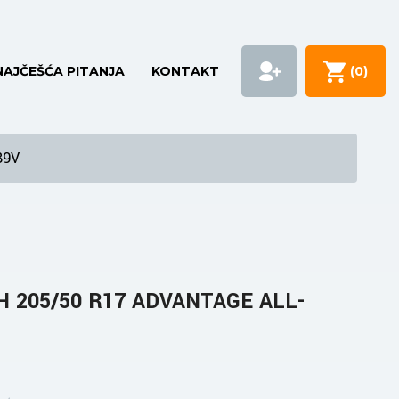
NAJČEŠĆA PITANJA
KONTAKT
(
0
)
89V
H 205/50 R17 ADVANTAGE ALL-