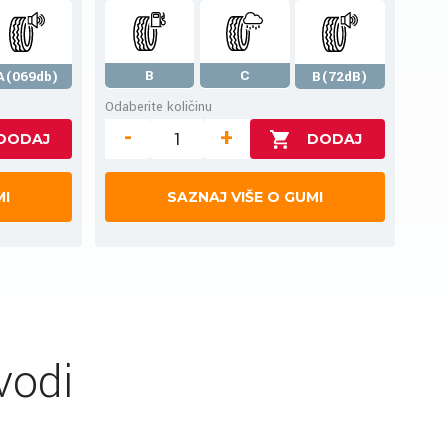
B
C
A(069db)
B(72dB)
Odaberite količinu
-
+
MI
SAZNAJ VIŠE O GUMI
vodi