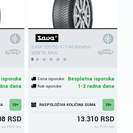
r
SAVA 205/50 R17 All Weather
93W XL M+S
0
 isporuka
Besplatna isporuka
Cena isporuke:
adna dana
1-2 radna dana
Rok isporuke:
MA
10+
RASPOLOŽIVA KOLIČINA GUMA
10+
08 RSD
13.310 RSD
sa PDV-om
sa PDV-om