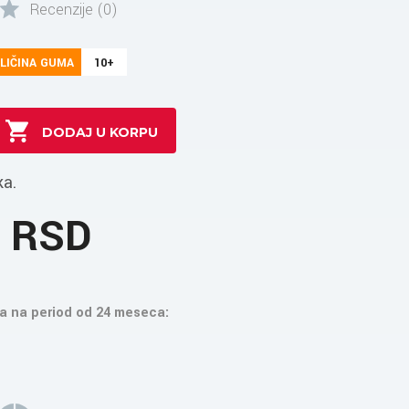
Recenzije (0)
LIČINA GUMA
10+
ka.
3 RSD
a na period od 24 meseca: