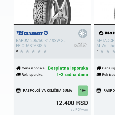
BARUM 205/50 R17 93W XL
MATADOR 
FR QUARTARIS 5
All Weath
0
0
Besplatna isporuka
Cena isporuke:
Cena is
1-2 radna dana
Rok isporuke:
Rok isp
RASPOLOŽIVA KOLIČINA GUMA
10+
RASPO
12.400 RSD
sa PDV-om