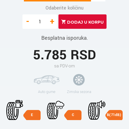
Odaberite količinu
-
+
Besplatna isporuka.
5.785 RSD
sa PDV-om
Auto gume
Zimska sezona
E
C
B(71dB)