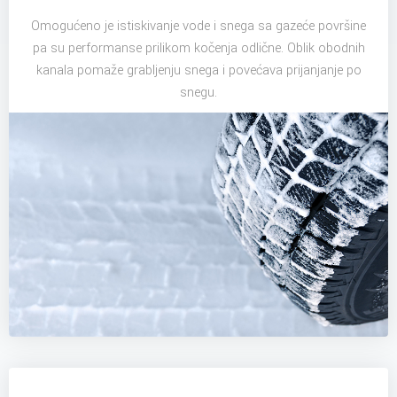
Omogućeno je istiskivanje vode i snega sa gazeće površine
pa su performanse prilikom kočenja odlične. Oblik obodnih
kanala pomaže grabljenju snega i povećava prijanjanje po
snegu.