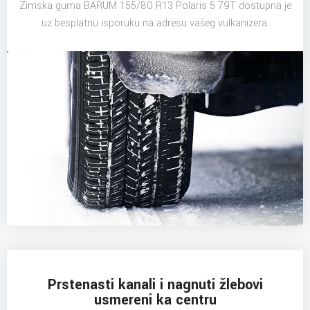
Zimska guma BARUM 155/80 R13 Polaris 5 79T dostupna je
uz besplatnu isporuku na adresu vašeg vulkanizera.
Prstenasti kanali i nagnuti žlebovi
usmereni ka centru