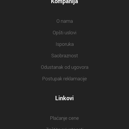
Kompanija
O nama
Opšti uslovi
Isporuka
Saobraznost
Odustanak od ugovora
Postupak reklamacije
Linkovi
Plaćanje cene