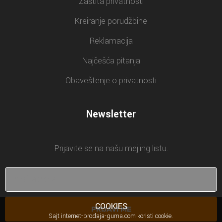
Zaštita privatnosti
Kreiranje porudžbine
Reklamacija
Najčešća pitanja
Obaveštenje o privatnosti
Newsletter
Prijavite se na našu mejling listu.
COOKIES
PRIJAVI ME
Sajt internet-prodaja-guma.com koristi cookie.