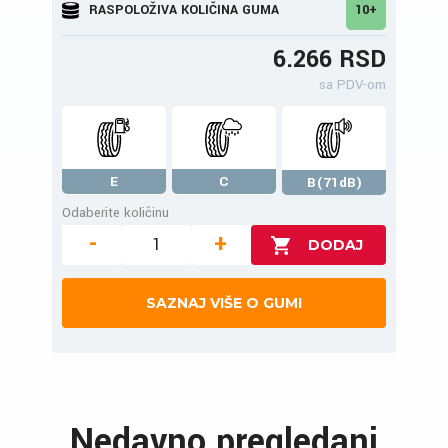
RASPOLOŽIVA KOLIČINA GUMA
10+
6.266 RSD
sa PDV-om
E
C
B(71dB)
Odaberite količinu
-
+
SAZNAJ VIŠE O GUMI
Nedavno pregledani