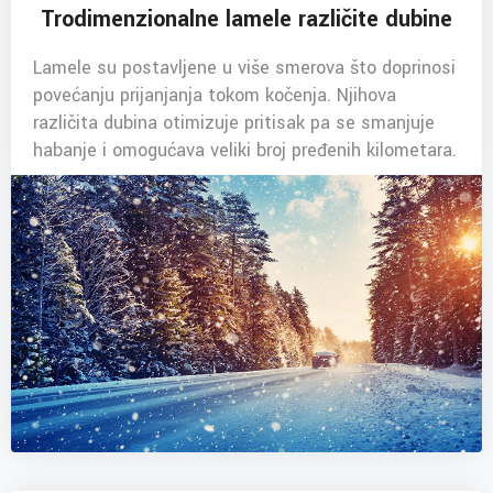
Trodimenzionalne lamele različite dubine
Lamele su postavljene u više smerova što doprinosi
povećanju prijanjanja tokom kočenja. Njihova
različita dubina otimizuje pritisak pa se smanjuje
habanje i omogućava veliki broj pređenih kilometara.