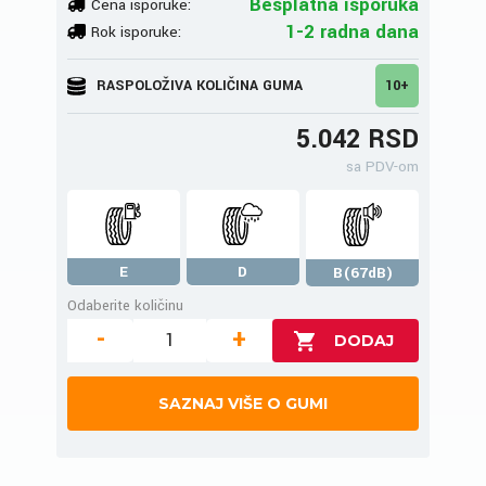
Besplatna isporuka
Cena isporuke:
1-2 radna dana
Rok isporuke:
RASPOLOŽIVA KOLIČINA GUMA
10+
5.042 RSD
sa PDV-om
E
D
B(67dB)
Odaberite količinu
-
+
SAZNAJ VIŠE O GUMI