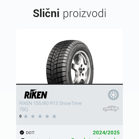
Slični
proizvodi
RIKEN 155/80 R13 SnowTime
79Q
0
2024/2025
DOT: