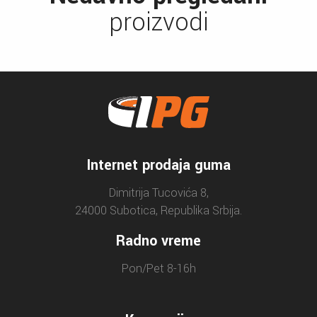
proizvodi
Internet prodaja guma
Dimitrija Tucovića 8,
24000 Subotica, Republika Srbija.
Radno vreme
Pon/Pet 8-16h