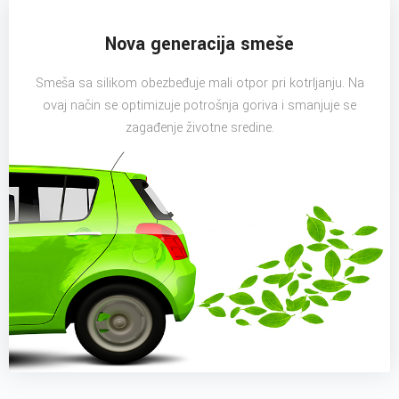
Nova generacija smeše
Smeša sa silikom obezbeđuje mali otpor pri kotrljanju. Na
ovaj način se optimizuje potrošnja goriva i smanjuje se
zagađenje životne sredine.