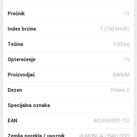
Prečnik
13
Index brzine
T (190 km/h)
Težina
5.65 kg
Opterećenje
79
Proizvodjač
BARUM
Dezen
Polaris 5
Specijalna oznaka
EAN
4024063001152
Zemlja porekla / uvoznik
RUMUNIJA / BAKI DOO