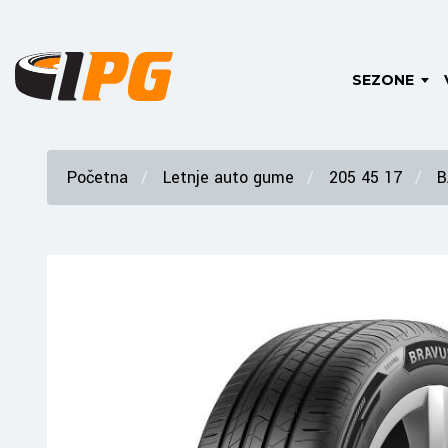
SEZONE
Početna
Letnje auto gume
205 45 17
B