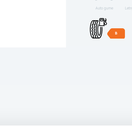
Auto gume
Letn
B