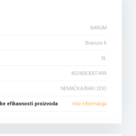
BARUM
Bravuris 6
XL
4024063007499
NEMAČKA/BAKI DOO
ske efikasnosti proizvoda
Više informacija