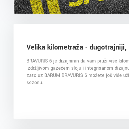
Velika kilometraža - dugotrajniji, 
BRAVURIS 6 je dizajniran da vam pruži više kilom
izdržljivom gazećem sloju i integrisanom dizajnu
zato uz BARUM BRAVURIS 6 možete još više uživa
sezonu.