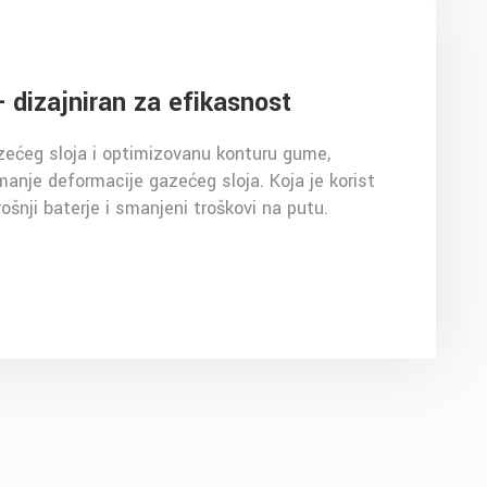
- dizajniran za efikasnost
ćeg sloja i optimizovanu konturu gume,
 manje deformacije gazećeg sloja. Koja je korist
ošnji baterje i smanjeni troškovi na putu.