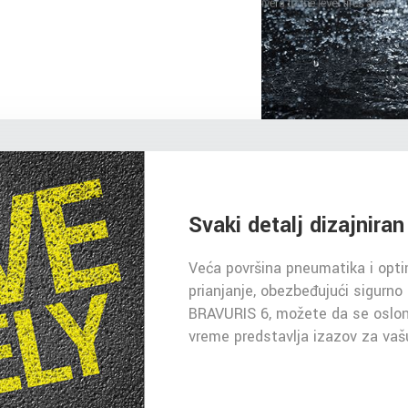
Svaki detalj dizajnira
Veća površina pneumatika i opti
prianjanje, obezbeđujući sigurno
BRAVURIS 6, možete da se osloni
vreme predstavlja izazov za vaš