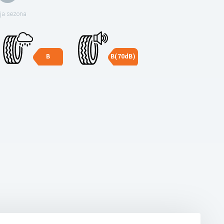
ja sezona
B
B(70dB)