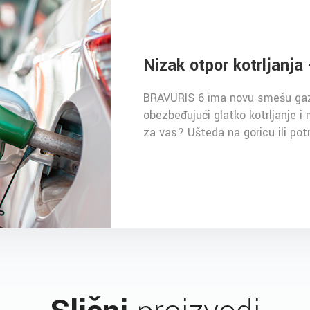
Nizak otpor kotrljanja 
BRAVURIS 6 ima novu smešu gaze
obezbeđujući glatko kotrljanje i
za vas? Ušteda na goricu ili potr