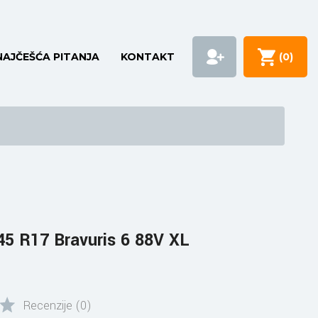
NAJČEŠĆA PITANJA
KONTAKT
(
0
)
5 R17 Bravuris 6 88V XL
Recenzije (0)