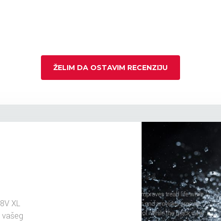
ŽELIM DA OSTAVIM RECENZIJU
88V XL
u vašeg