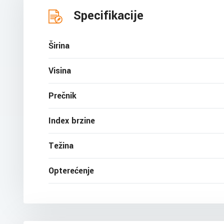
Specifikacije
Širina
Visina
Prečnik
Index brzine
Težina
Opterećenje