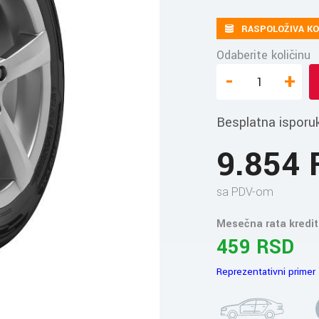
RASPOLOŽIVA KO
Odaberite količinu
-
+
Besplatna isporu
9.854
sa PDV-om
Mesečna rata kredit
459 RSD
Reprezentativni primer