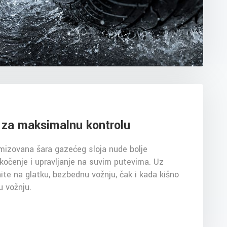
n za maksimalnu kontrolu
mizovana šara gazećeg sloja nude bolje
 kočenje i upravljanje na suvim putevima. Uz
te na glatku, bezbednu vožnju, čak i kada kišno
u vožnju.