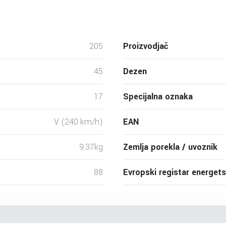
205
Proizvodjač
45
Dezen
17
Specijalna oznaka
V (240 km/h)
EAN
9.37kg
Zemlja porekla / uvoznik
88
Evropski registar energet