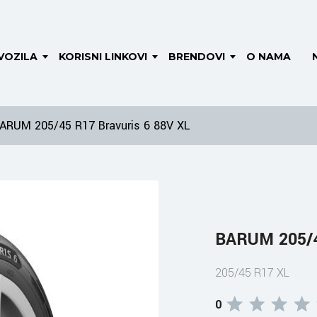
VOZILA
KORISNI LINKOVI
BRENDOVI
O NAMA
ARUM 205/45 R17 Bravuris 6 88V XL
BARUM 205/4
205/45 R17 XL
0