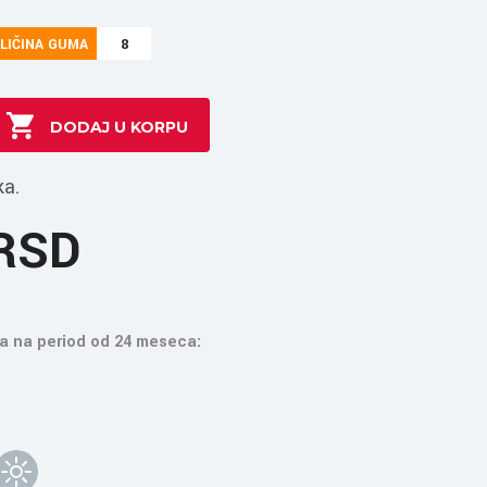
LIČINA GUMA
8
ka.
 RSD
a na period od 24 meseca: