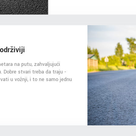
održiviji
etara na putu, zahvaljujući
. Dobre stvari treba da traju -
ti u vožnji, i to ne samo jednu