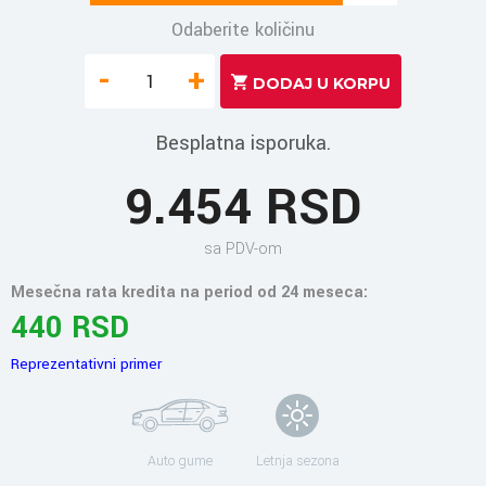
Odaberite količinu
-
+
Besplatna isporuka.
9.454 RSD
sa PDV-om
Mesečna rata kredita na period od 24 meseca:
440 RSD
Reprezentativni primer
Auto gume
Letnja sezona