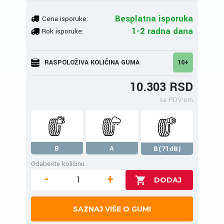
Besplatna isporuka
Cena isporuke:
1-2 radna dana
Rok isporuke:
RASPOLOŽIVA KOLIČINA GUMA
10+
10.303 RSD
sa PDV-om
B
A
B(71dB)
Odaberite količinu
-
+
SAZNAJ VIŠE O GUMI