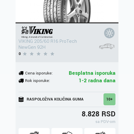
VIKING 205/60 R16 ProTech
NewGen 92H
0
Besplatna isporuka
Cena isporuke:
1-2 radna dana
Rok isporuke:
RASPOLOŽIVA KOLIČINA GUMA
10+
8.828 RSD
sa PDV-om