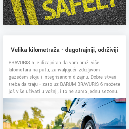
Velika kilometraža - dugotrajniji, održiviji
BRAVURIS 6 je dizajniran da vam pruži više
kilometara na putu, zahvaljujući izdržljivom
gazećem sloju i integrisanom dizajnu. Dobre stvari
treba da traju - zato uz BARUM BRAVURIS 6 možete
još više uživati u vožnji, i to ne samo jednu sezonu.