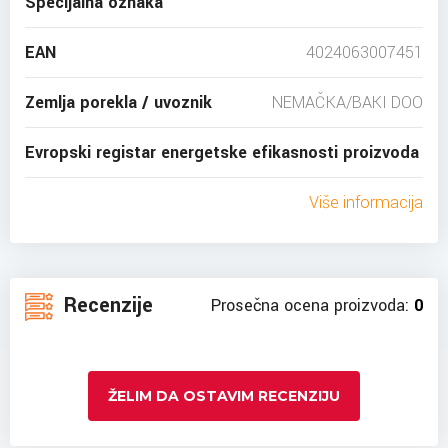
Specijalna oznaka
EAN
4024063007451
Zemlja porekla / uvoznik
NEMAČKA/BAKI DOO
Evropski registar energetske efikasnosti proizvoda
Više informacija
Recenzije
Prosečna ocena proizvoda:
0
ŽELIM DA OSTAVIM RECENZIJU