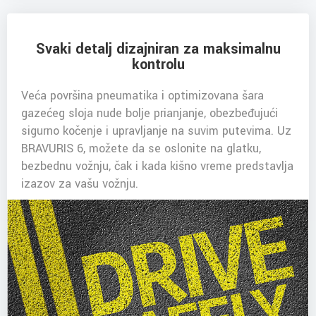
Svaki detalj dizajniran za maksimalnu
kontrolu
Veća površina pneumatika i optimizovana šara
gazećeg sloja nude bolje prianjanje, obezbeđujući
sigurno kočenje i upravljanje na suvim putevima. Uz
BRAVURIS 6, možete da se oslonite na glatku,
bezbednu vožnju, čak i kada kišno vreme predstavlja
izazov za vašu vožnju.