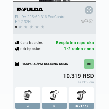
FULDA 205/60 R16 EcoControl
HP 2 92H
0
Besplatna isporuka
Cena isporuke:
1-2 radna dana
Rok isporuke:
RASPOLOŽIVA KOLIČINA GUMA
10+
10.319 RSD
sa PDV-om
C
B
B(71db)