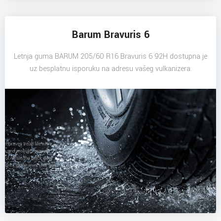
Barum Bravuris 6
Letnja guma BARUM 205/60 R16 Bravuris 6 92H dostupna je
uz besplatnu isporuku na adresu vašeg vulkanizera.