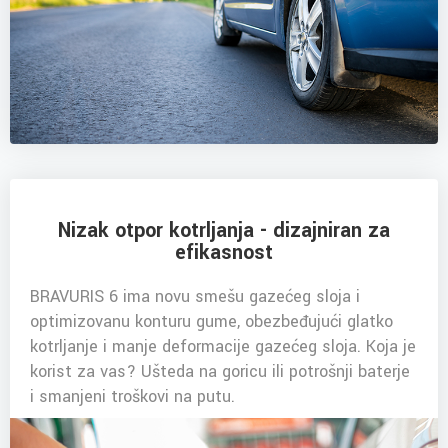
Nizak otpor kotrljanja - dizajniran za
efikasnost
BRAVURIS 6 ima novu smešu gazećeg sloja i
optimizovanu konturu gume, obezbeđujući glatko
kotrljanje i manje deformacije gazećeg sloja. Koja je
korist za vas? Ušteda na goricu ili potrošnji baterje
i smanjeni troškovi na putu.