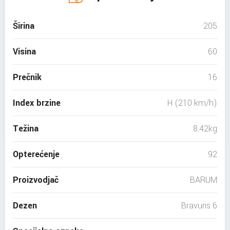
Širina
205
Visina
60
Prečnik
16
Index brzine
H (210 km/h)
Težina
8.42kg
Opterećenje
92
Proizvodjač
BARUM
Dezen
Bravuris 6