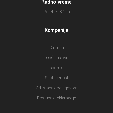
Radno vreme
Pon/Pet 8-16h
Kompanija
O nama
Opšti uslovi
Isporuka
Saobraznost
Odustanak od ugovora
Postupak reklamacije