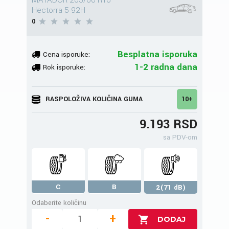
Hectorra 5 92H
0
Besplatna isporuka
Cena isporuke:
1-2 radna dana
Rok isporuke:
RASPOLOŽIVA KOLIČINA GUMA
10+
9.193 RSD
sa PDV-om
C
B
2(71 dB)
Odaberite količinu
-
+