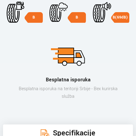
B
B
B(69dB)
Besplatna isporuka
Besplatna isporuka na teritoriji Srbije - Bex kurirska
služba
Specifikacije