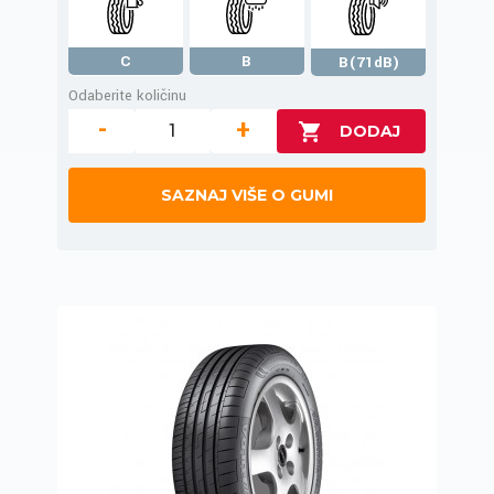
C
B
B(71dB)
Odaberite količinu
-
+
SAZNAJ VIŠE O GUMI