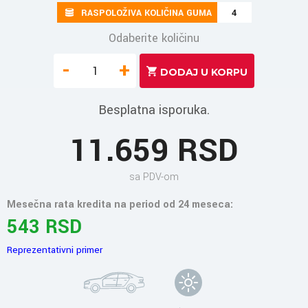
RASPOLOŽIVA KOLIČINA GUMA
4
Odaberite količinu
-
+
Besplatna isporuka.
11.659 RSD
sa PDV-om
Mesečna rata kredita na period od 24 meseca:
543 RSD
Reprezentativni primer