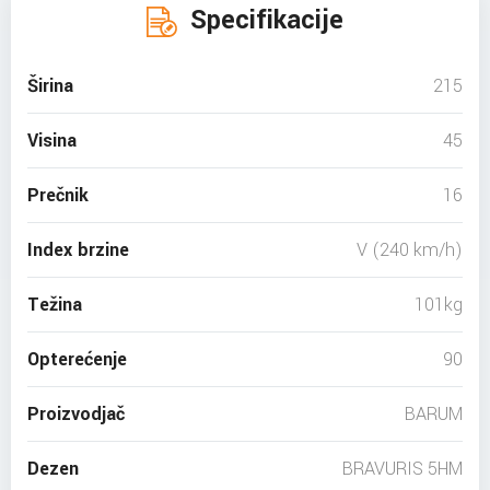
Specifikacije
Širina
215
Visina
45
Prečnik
16
Index brzine
V (240 km/h)
Težina
101kg
Opterećenje
90
Proizvodjač
BARUM
Dezen
BRAVURIS 5HM