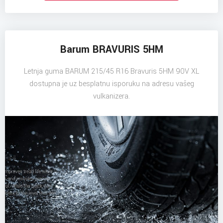
Barum BRAVURIS 5HM
Letnja guma BARUM 215/45 R16 Bravuris 5HM 90V XL
dostupna je uz besplatnu isporuku na adresu vašeg
vulkanizera.