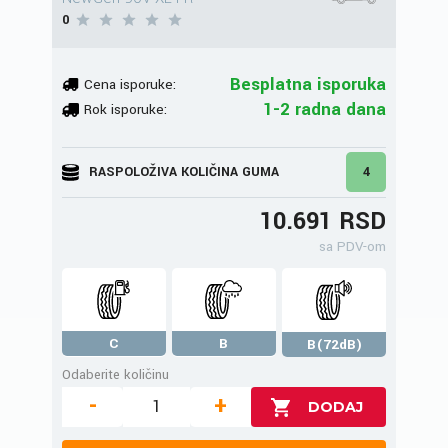
0
Besplatna isporuka
Cena isporuke:
1-2 radna dana
Rok isporuke:
RASPOLOŽIVA KOLIČINA GUMA
4
10.691 RSD
sa PDV-om
C
B
B(72dB)
Odaberite količinu
-
+