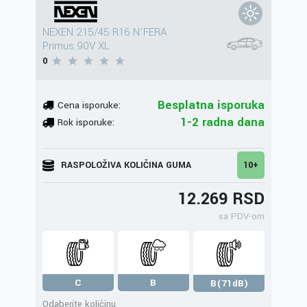
NEXEN 215/45 R16 N'FERA
Primus 90V XL
0
Besplatna isporuka
Cena isporuke:
1-2 radna dana
Rok isporuke:
RASPOLOŽIVA KOLIČINA GUMA
10+
12.269 RSD
sa PDV-om
C
B
B(71dB)
Odaberite količinu