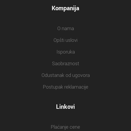
Kompanija
O nama
Opšti uslovi
Isporuka
Saobraznost
Odustanak od ugovora
Postupak reklamacije
Linkovi
Plaćanje cene