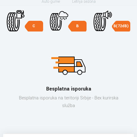
Auto gume
Letnja sezona
C
B
B(72dB)
Besplatna isporuka
Besplatna isporuka na teritoriji Srbije - Bex kurirska
služba