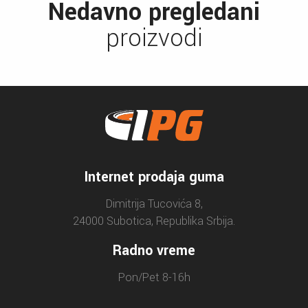
Nedavno pregledani
proizvodi
Internet prodaja guma
Dimitrija Tucovića 8,
24000 Subotica, Republika Srbija.
Radno vreme
Pon/Pet 8-16h