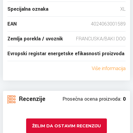
Specijalna oznaka
XL
EAN
4024063001589
Zemlja porekla / uvoznik
FRANCUSKA/BAKI DOO
Evropski registar energetske efikasnosti proizvoda
Više informacija
Recenzije
Prosečna ocena proizvoda:
0
ŽELIM DA OSTAVIM RECENZIJU