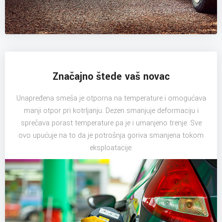
Značajno štede vaš novac
Unapređena smeša je otporna na temperature i omogućava
manji otpor pri kotrljanju. Dezen smanjuje deformaciju i
sprečava porast temperature pa je i umanjeno trenje. Sve
ovo upućuje na to da je potrošnja goriva smanjena tokom
eksploatacije.