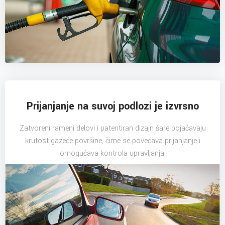
Prijanjanje na suvoj podlozi je izvrsno
Zatvoreni rameni delovi i patentiran dizajn šare pojačavaju
krutost gazeće površine, čime se povećava prijanjanje i
omogućava kontrola upravljanja.