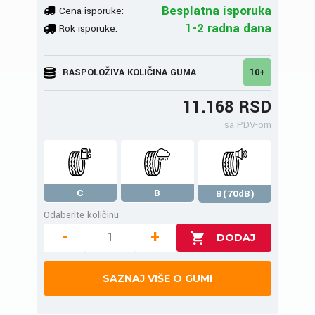
Besplatna isporuka
Cena isporuke:
1-2 radna dana
Rok isporuke:
RASPOLOŽIVA KOLIČINA GUMA
10+
11.168 RSD
sa PDV-om
C
B
B(70dB)
Odaberite količinu
-
+
SAZNAJ VIŠE O GUMI