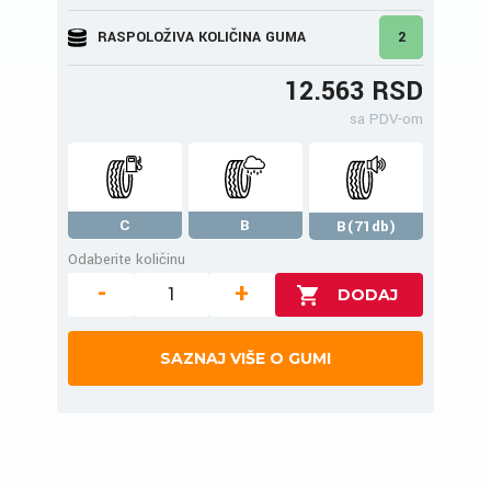
RASPOLOŽIVA KOLIČINA GUMA
2
12.563 RSD
sa PDV-om
C
B
B(71db)
Odaberite količinu
-
+
SAZNAJ VIŠE O GUMI