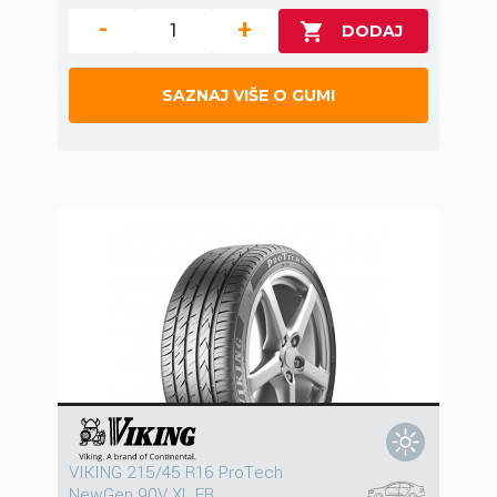
-
+
SAZNAJ VIŠE O GUMI
VIKING 215/45 R16 ProTech
NewGen 90V XL FR