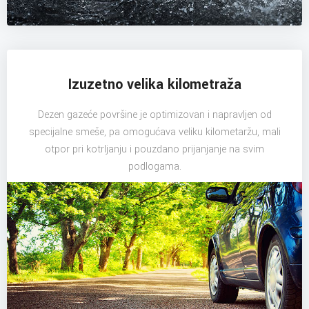
Izuzetno velika kilometraža
Dezen gazeće površine je optimizovan i napravljen od
specijalne smeše, pa omogućava veliku kilometaržu, mali
otpor pri kotrljanju i pouzdano prijanjanje na svim
podlogama.