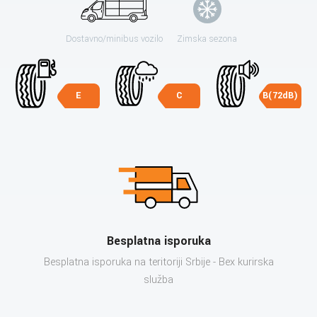
Dostavno/minibus vozilo
Zimska sezona
E
C
B(72dB)
Besplatna isporuka
Besplatna isporuka na teritoriji Srbije - Bex kurirska
služba