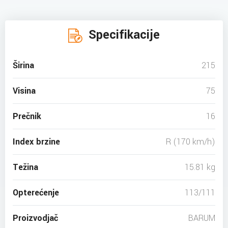
Specifikacije
Širina
215
Visina
75
Prečnik
16
Index brzine
R (170 km/h)
Težina
15.81 kg
Opterećenje
113/111
Proizvodjač
BARUM