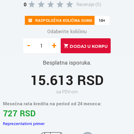
0
Recenzije (0)
RASPOLOŽIVA KOLIČINA GUMA
10+
Odaberite količinu
-
+
Besplatna isporuka.
15.613 RSD
sa PDV-om
Mesečna rata kredita na period od 24 meseca:
727 RSD
Reprezentativni primer