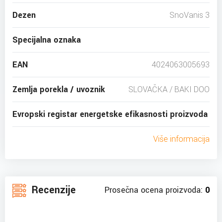
Dezen
SnoVanis 3
Specijalna oznaka
EAN
4024063005693
Zemlja porekla / uvoznik
SLOVAČKA / BAKI DOO
Evropski registar energetske efikasnosti proizvoda
Više informacija
Recenzije
Prosečna ocena proizvoda:
0