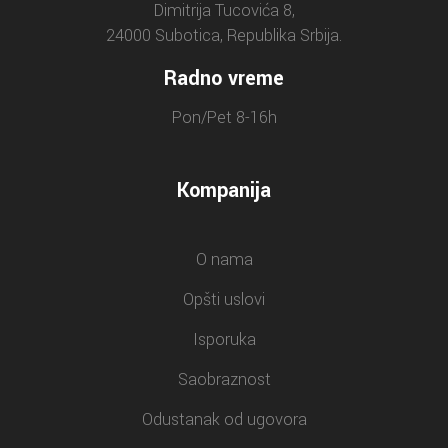
Dimitrija Tucovića 8,
24000 Subotica, Republika Srbija.
Radno vreme
Pon/Pet 8-16h
Kompanija
O nama
Opšti uslovi
Isporuka
Saobraznost
Odustanak od ugovora