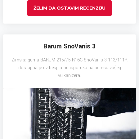
ŽELIM DA OSTAVIM RECENZIJU
Barum SnoVanis 3
Zimska guma BARUM 215/75 R16C SnoVanis 3 113/111R
dostupna je uz besplatnu isporuku na adresu vašeg
vulkanizera.