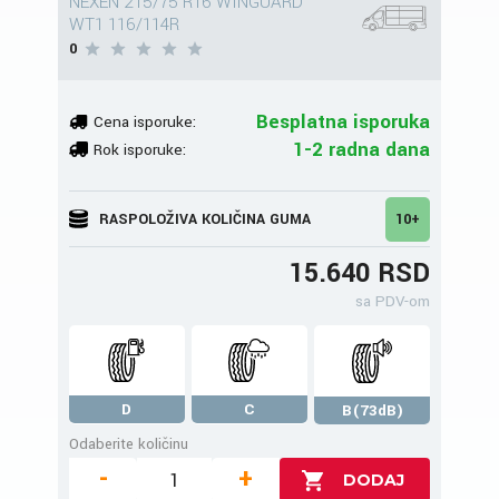
NEXEN 215/75 R16 WINGUARD
WT1 116/114R
0
Besplatna isporuka
Cena isporuke:
1-2 radna dana
Rok isporuke:
RASPOLOŽIVA KOLIČINA GUMA
10+
15.640 RSD
sa PDV-om
D
C
B(73dB)
Odaberite količinu
-
+