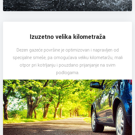
Izuzetno velika kilometraža
Dezen gazeće površine je optimizovan i napravljen od
specijalne smeše, pa omogućava veliku kilometaržu, mali
otpor pri kotrljanju i pouzdano prijanjanje na svim
podlogama.