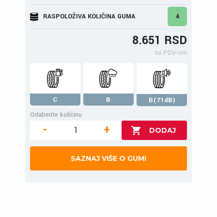
RASPOLOŽIVA KOLIČINA GUMA
4
8.651 RSD
sa PDV-om
C
B
B(71dB)
Odaberite količinu
-
+
SAZNAJ VIŠE O GUMI