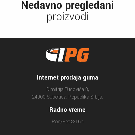
Nedavno pregledani
proizvodi
Internet prodaja guma
Dimitrija Tucovića 8,
24000 Subotica, Republika Srbija.
Radno vreme
Pon/Pet 8-16h