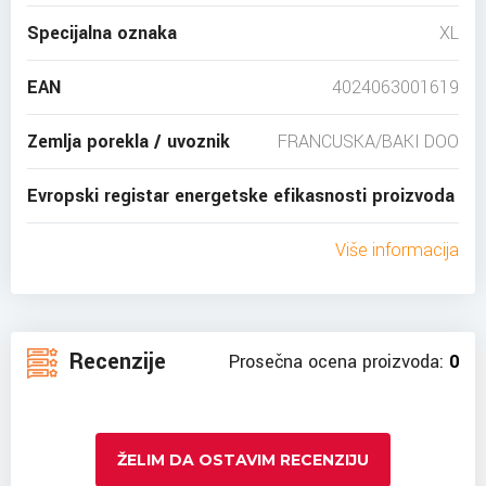
Specijalna oznaka
XL
EAN
4024063001619
Zemlja porekla / uvoznik
FRANCUSKA/BAKI DOO
Evropski registar energetske efikasnosti proizvoda
Više informacija
Recenzije
Prosečna ocena proizvoda:
0
ŽELIM DA OSTAVIM RECENZIJU