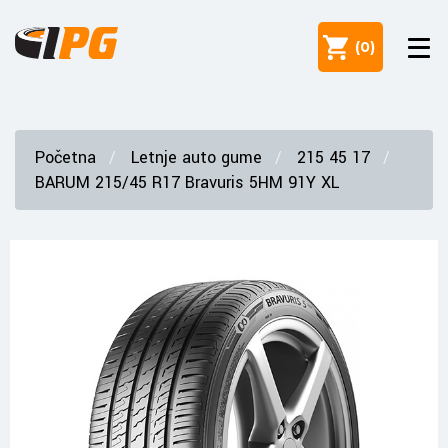
(
0
)
Početna
Letnje auto gume
215 45 17
BARUM 215/45 R17 Bravuris 5HM 91Y XL