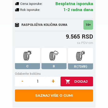
Besplatna isporuka
Cena isporuke:
1-2 radna dana
Rok isporuke:
RASPOLOŽIVA KOLIČINA GUMA
10+
9.565 RSD
sa PDV-om
C
B
B(72dB)
Odaberite količinu
-
+
SAZNAJ VIŠE O GUMI