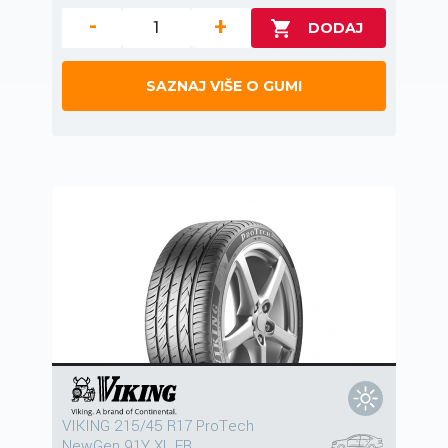
-
+
SAZNAJ VIŠE O GUMI
VIKING 215/45 R17 ProTech
NewGen 91Y XL FR