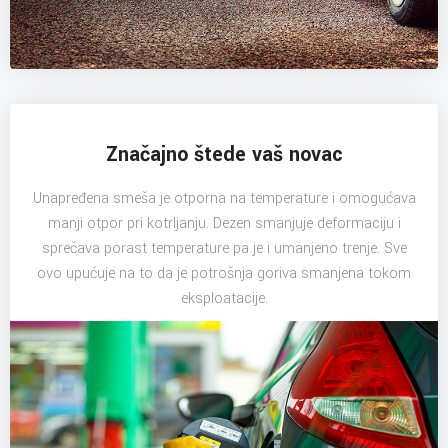
Značajno štede vaš novac
Unapređena smeša je otporna na temperature i omogućava
manji otpor pri kotrljanju. Dezen smanjuje deformaciju i
sprečava porast temperature pa je i umanjeno trenje. Sve
ovo upućuje na to da je potrošnja goriva smanjena tokom
eksploatacije.