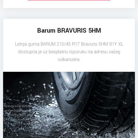
Barum BRAVURIS 5HM
Letnja guma BARUM 215/45 R17 Bravuris 5HM 91Y XL
dostupna je uz besplatnu isporuku na adresu vašeg
vulkanizera.