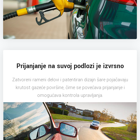
Prijanjanje na suvoj podlozi je izvrsno
Zatvoreni rameni delovi i patentiran dizajn šare pojačavaju
krutost gazeće površine, čime se povećava prijanjanje i
omogućava kontrola upravljanja.