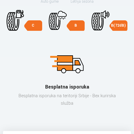
Auto gume
Letnja sezona
C
B
B(72dB)
Besplatna isporuka
Besplatna isporuka na teritoriji Srbije - Bex kurirska
služba