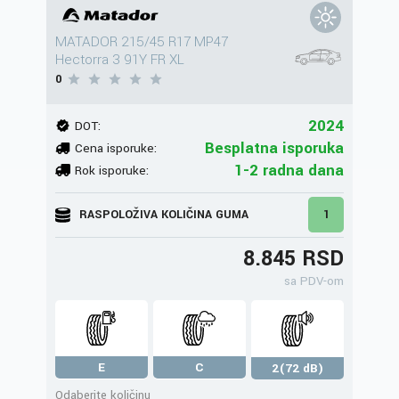
MATADOR 215/45 R17 MP47
Hectorra 3 91Y FR XL
0
2024
DOT:
Besplatna isporuka
Cena isporuke:
1-2 radna dana
Rok isporuke:
RASPOLOŽIVA KOLIČINA GUMA
1
8.845 RSD
sa PDV-om
E
C
2(72 dB)
Odaberite količinu