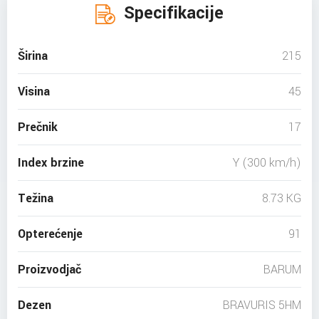
Specifikacije
Širina
215
Visina
45
Prečnik
17
Index brzine
Y (300 km/h)
Težina
8.73 KG
Opterećenje
91
Proizvodjač
BARUM
Dezen
BRAVURIS 5HM