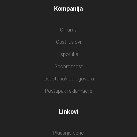
Kompanija
O nama
Opšti uslovi
Isporuka
Saobraznost
Odustanak od ugovora
Postupak reklamacije
Linkovi
Plaćanje cene