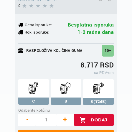
0
Besplatna isporuka
Cena isporuke:
1-2 radna dana
Rok isporuke:
RASPOLOŽIVA KOLIČINA GUMA
10+
8.717 RSD
sa PDV-om
C
B
B(72dB)
Odaberite količinu
-
+