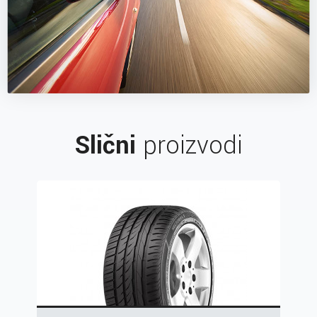
Slični
proizvodi