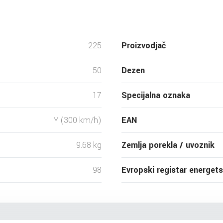
225
Proizvodjač
50
Dezen
17
Specijalna oznaka
Y (300 km/h)
EAN
9.68 kg
Zemlja porekla / uvoznik
98
Evropski registar energet