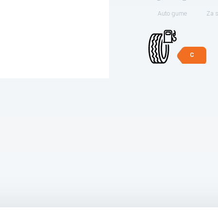
Auto gume
Za 
C