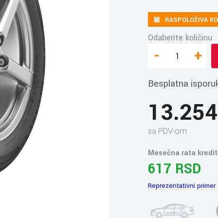
RASPOLOŽIVA KO
Odaberite količinu
-
+
Besplatna isporu
13.25
sa PDV-om
Mesečna rata kredit
617 RSD
Reprezentativni primer