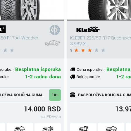
50 R17 All Weather
KLEBER 225/50 R17 Quadraxe
3 98V XL
3
Besplatna isporuka
Besplatna
poruke:
Cena isporuke:
1-2 radna dana
1-2 r
oruke:
Rok isporuke:
LOŽIVA KOLIČINA GUMA
10+
RASPOLOŽIVA KOLIČINA GU
14.000 RSD
13.9
sa PDV-om