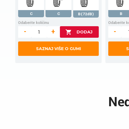
C
C
B
B(72dB)
Odaberite količinu
Odaberite ko
-
+
-
SAZNAJ VIŠE O GUMI
S
Ned