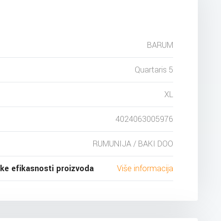
BARUM
Quartaris 5
XL
4024063005976
RUMUNIJA / BAKI DOO
ske efikasnosti proizvoda
Više informacija