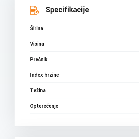
Specifikacije
Širina
Visina
Prečnik
Index brzine
Težina
Opterećenje