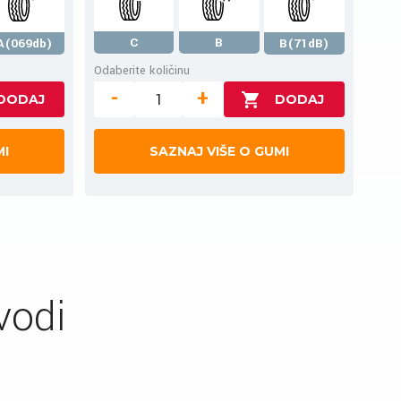
C
B
A(069db)
B(71dB)
Odaberite količinu
-
+
MI
SAZNAJ VIŠE O GUMI
vodi