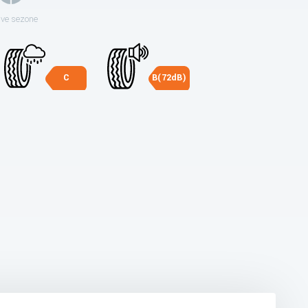
sve sezone
C
B(72dB)