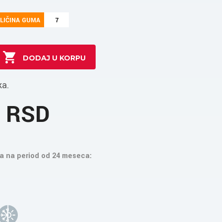
LIČINA GUMA
7
ka.
4 RSD
a na period od 24 meseca: