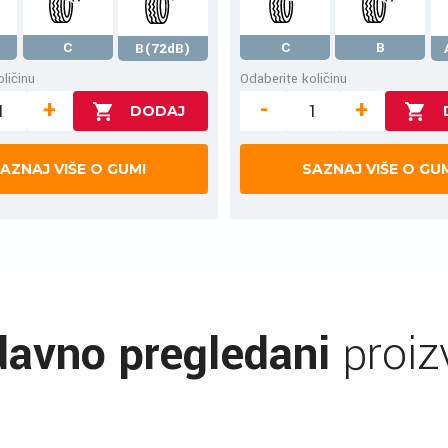
C
C
B
B(72dB)
ličinu
Odaberite količinu
+
-
+
AZNAJ VIŠE O GUMI
SAZNAJ VIŠE O GU
avno pregledani
proiz