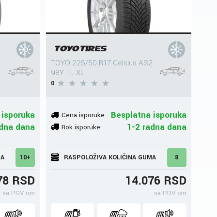
r
TOYO 225/50 R17 Celsius AS2
98Y TL XL
0
 isporuka
Besplatna isporuka
Cena isporuke:
adna dana
1-2 radna dana
Rok isporuke:
MA
10+
RASPOLOŽIVA KOLIČINA GUMA
8
78 RSD
14.076 RSD
sa PDV-om
sa PDV-om