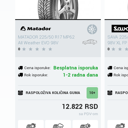
MATADOR 225/50 R17 MP62
SAVA 225/
All Weather EVO 98V
98V XL FP
0
0
Besplatna isporuka
Cena isporuke:
Cena is
1-2 radna dana
Rok isporuke:
Rok isp
RASPOLOŽIVA KOLIČINA GUMA
10+
RASPO
12.822 RSD
sa PDV-om