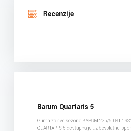
Recenzije
Barum Quartaris 5
Guma za sve sezone BARUM 225/50 R17 98
QUARTARIS 5 dostupna je uz besplatnu ispo