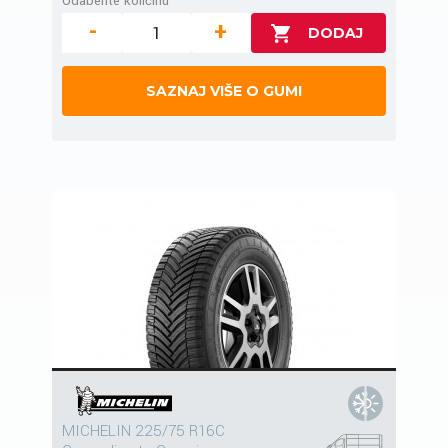
Odaberite količinu
-
+
SAZNAJ VIŠE O GUMI
MICHELIN 225/75 R16C