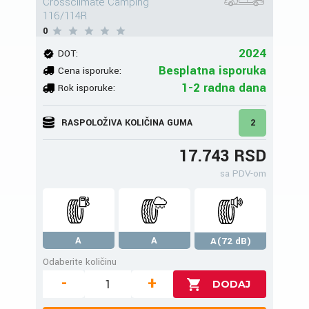
Crossclimate Camping
116/114R
0
2024
DOT:
Besplatna isporuka
Cena isporuke:
1-2 radna dana
Rok isporuke:
RASPOLOŽIVA KOLIČINA GUMA
2
17.743 RSD
sa PDV-om
A
A
A(72 dB)
Odaberite količinu
-
+