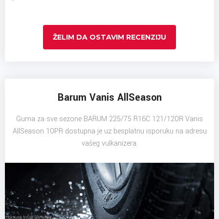
ŽELIM DA OSTAVIM RECENZIJU
Barum Vanis AllSeason
Guma za sve sezone BARUM 225/75 R16C 121/120R Vanis
AllSeason 10PR dostupna je uz besplatnu isporuku na adresu
vašeg vulkanizera.