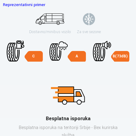
Reprezentativni primer
Dostavno/minibus vozilo
Za sve sezone
C
A
B(73dB)
Besplatna isporuka
Besplatna isporuka na teritoriji Srbije - Bex kurirska
služba