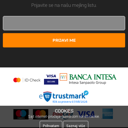
Prijavite se na našu mejling listu.
PRIJAVI ME
COOKIES
Sajt internet-prodaja-guma.com koristi cookie.
Prihvatam
Saznaj više