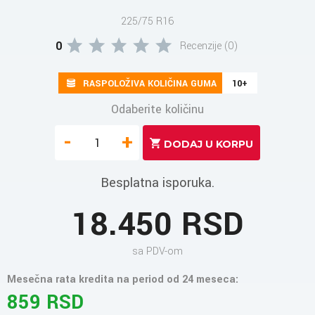
225/75 R16
0
Recenzije (0)
RASPOLOŽIVA KOLIČINA GUMA
10+
Odaberite količinu
-
+
Besplatna isporuka.
18.450 RSD
sa PDV-om
Mesečna rata kredita na period od 24 meseca:
859 RSD