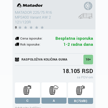
MATADOR 225/75 R16
MPS400 Variant AW 2
121/120R
0
Besplatna isporuka
Cena isporuke:
1-2 radna dana
Rok isporuke:
RASPOLOŽIVA KOLIČINA GUMA
10+
18.105 RSD
sa PDV-om
C
A
B(72dB)