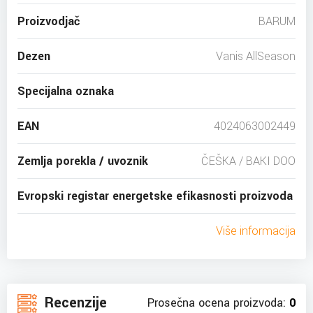
Proizvodjač
BARUM
Dezen
Vanis AllSeason
Specijalna oznaka
EAN
4024063002449
Zemlja porekla / uvoznik
ČEŠKA / BAKI DOO
Evropski registar energetske efikasnosti proizvoda
Više informacija
Recenzije
Prosečna ocena proizvoda:
0