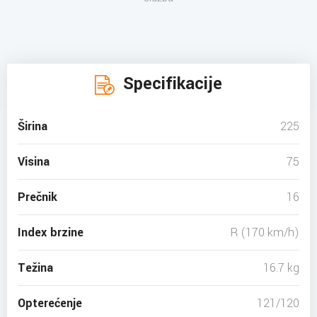
Specifikacije
Širina
225
Visina
75
Prečnik
16
Index brzine
R (170 km/h)
Težina
16.7 kg
Opterećenje
121/120