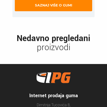
SAZNAJ VIŠE O GUMI
Nedavno pregledani
proizvodi
Internet prodaja guma
Dimitrija Tucovića 8,