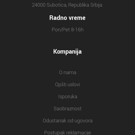
24000 Subotica, Republika Srbija.
Radno vreme
Pon/Pet 8-16h
Kompanija
O nama
Opšti uslovi
Isporuka
Saobraznost
Odustanak od ugovora
Postupak reklamacije