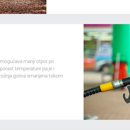
mogućava manji otpor pri
 porast temperature pa je i
trošnja goriva smanjena tokom