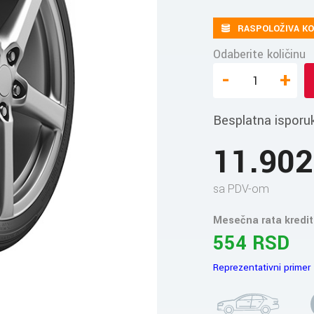
RASPOLOŽIVA KO
Odaberite količinu
-
+
Besplatna isporu
11.90
sa PDV-om
Mesečna rata kredit
554 RSD
Reprezentativni primer