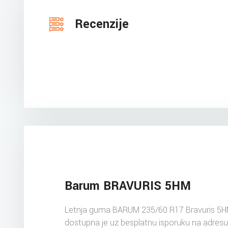
Recenzije
Barum BRAVURIS 5HM
Letnja guma BARUM 235/60 R17 Bravuris 5
dostupna je uz besplatnu isporuku na adres