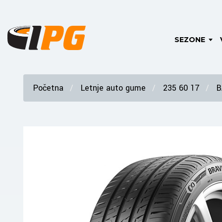
SEZONE
Početna
Letnje auto gume
235 60 17
B