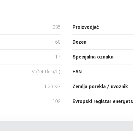
235
Proizvodjač
60
Dezen
17
Specijalna oznaka
V (240 km/h)
EAN
11.33 KG
Zemlja porekla / uvoznik
102
Evropski registar energet