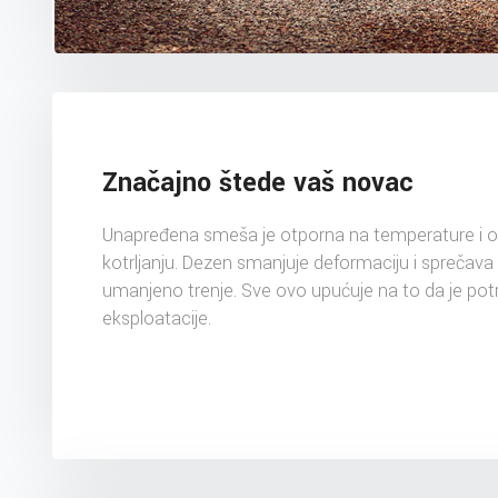
Značajno štede vaš novac
Unapređena smeša je otporna na temperature i o
kotrljanju. Dezen smanjuje deformaciju i sprečava
umanjeno trenje. Sve ovo upućuje na to da je po
eksploatacije.