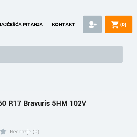
NAJČEŠĆA PITANJA
KONTAKT
(
0
)
0 R17 Bravuris 5HM 102V
Recenzije (0)