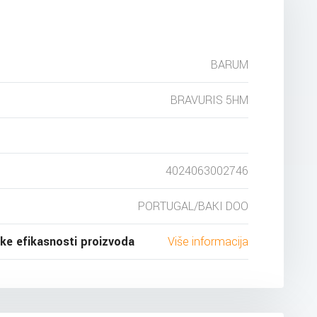
BARUM
BRAVURIS 5HM
4024063002746
PORTUGAL/BAKI DOO
ske efikasnosti proizvoda
Više informacija