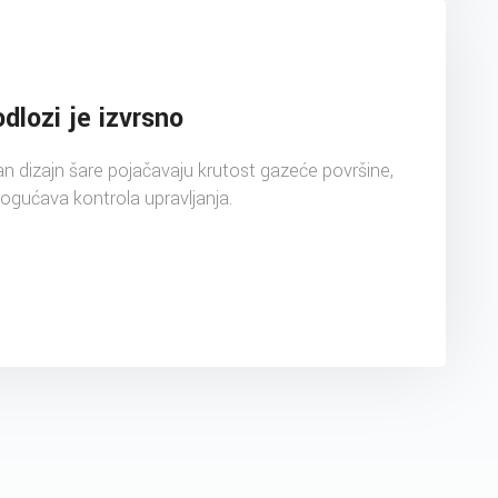
dlozi je izvrsno
an dizajn šare pojačavaju krutost gazeće površine,
ogućava kontrola upravljanja.