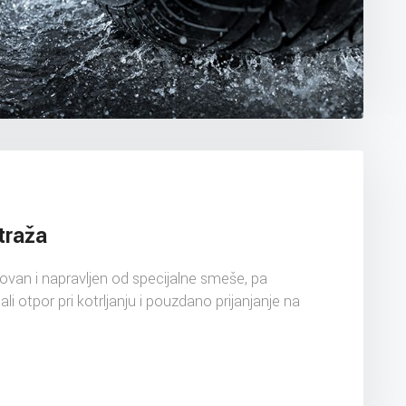
traža
ovan i napravljen od specijalne smeše, pa
 otpor pri kotrljanju i pouzdano prijanjanje na