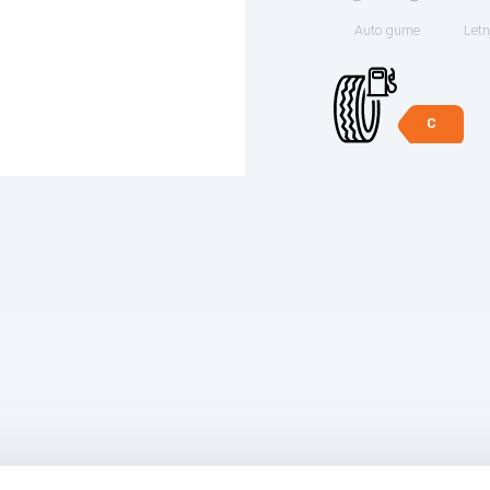
Auto gume
Letn
C