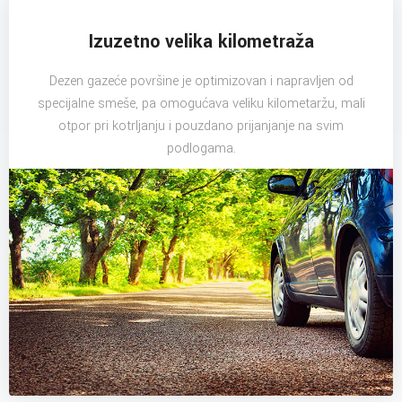
Izuzetno velika kilometraža
Dezen gazeće površine je optimizovan i napravljen od
specijalne smeše, pa omogućava veliku kilometaržu, mali
otpor pri kotrljanju i pouzdano prijanjanje na svim
podlogama.