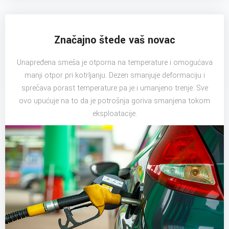
Značajno štede vaš novac
Unapređena smeša je otporna na temperature i omogućava
manji otpor pri kotrljanju. Dezen smanjuje deformaciju i
sprečava porast temperature pa je i umanjeno trenje. Sve
ovo upućuje na to da je potrošnja goriva smanjena tokom
eksploatacije.