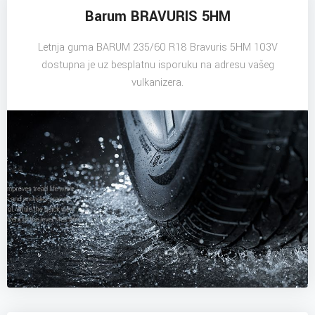
Barum BRAVURIS 5HM
Letnja guma BARUM 235/60 R18 Bravuris 5HM 103V
dostupna je uz besplatnu isporuku na adresu vašeg
vulkanizera.