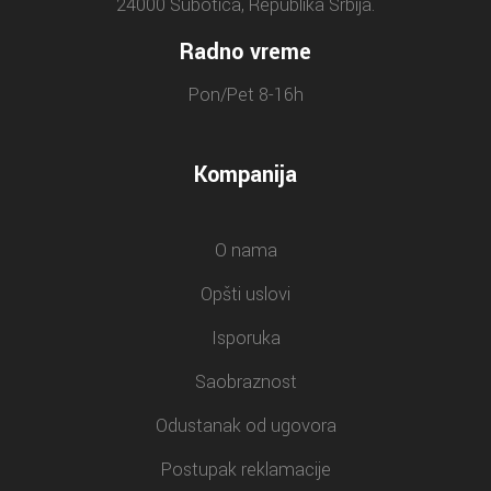
24000 Subotica, Republika Srbija.
Radno vreme
Pon/Pet 8-16h
Kompanija
O nama
Opšti uslovi
Isporuka
Saobraznost
Odustanak od ugovora
Postupak reklamacije