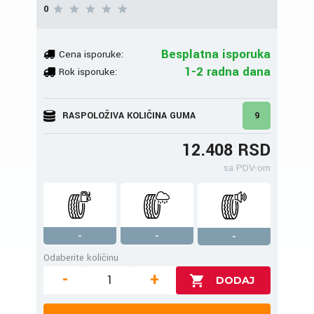
0
Besplatna isporuka
Cena isporuke:
1-2 radna dana
Rok isporuke:
RASPOLOŽIVA KOLIČINA GUMA
9
12.408 RSD
sa PDV-om
-
-
-
Odaberite količinu
-
+