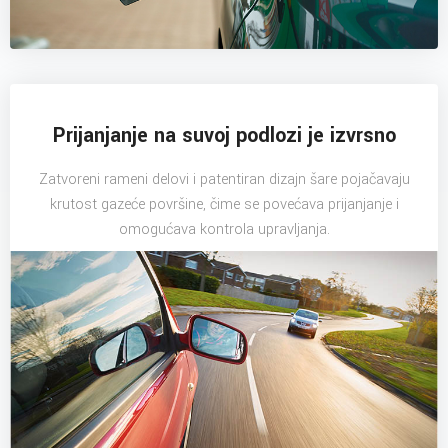
Prijanjanje na suvoj podlozi je izvrsno
Zatvoreni rameni delovi i patentiran dizajn šare pojačavaju
krutost gazeće površine, čime se povećava prijanjanje i
omogućava kontrola upravljanja.