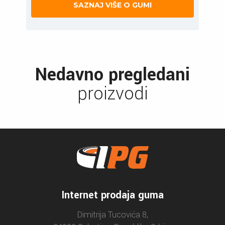
SAZNAJ VIŠE O GUMI
Nedavno pregledani
proizvodi
Internet prodaja guma
Dimitrija Tucovića 8,