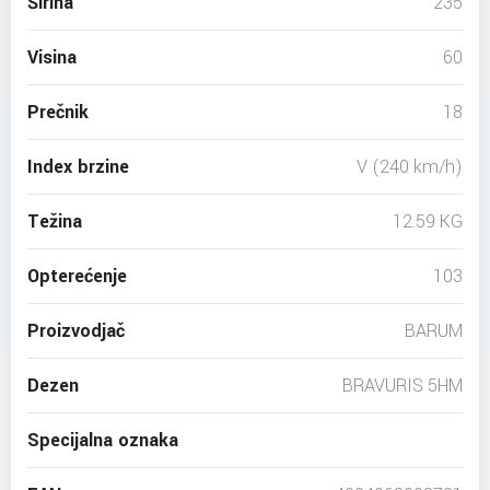
Širina
235
Visina
60
Prečnik
18
Index brzine
V (240 km/h)
Težina
12.59 KG
Opterećenje
103
Proizvodjač
BARUM
Dezen
BRAVURIS 5HM
Specijalna oznaka