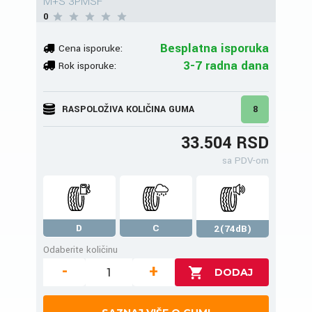
M+S 3PMSF
0
Besplatna isporuka
Cena isporuke:
3-7 radna dana
Rok isporuke:
RASPOLOŽIVA KOLIČINA GUMA
8
33.504 RSD
sa PDV-om
D
C
2(74dB)
Odaberite količinu
-
+