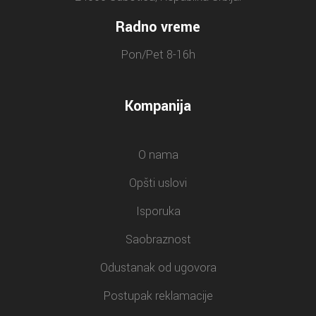
Radno vreme
Pon/Pet 8-16h
Kompanija
O nama
Opšti uslovi
Isporuka
Saobraznost
Odustanak od ugovora
Postupak reklamacije