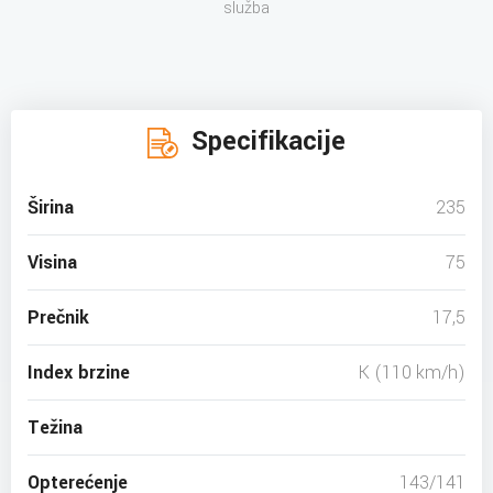
služba
Specifikacije
Širina
235
Visina
75
Prečnik
17,5
Index brzine
K (110 km/h)
Težina
Opterećenje
143/141