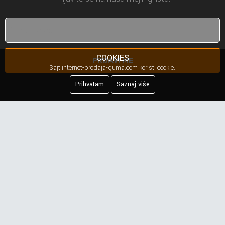
COOKIES
PRIJAVI ME
Sajt internet-prodaja-guma.com koristi cookie.
Prihvatam
Saznaj više