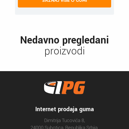
SAZNAJ VIŠE O GUMI
Nedavno pregledani
proizvodi
Internet prodaja guma
Dimitrija Tucovića 8,
24000 Subotica, Republika Srbija.