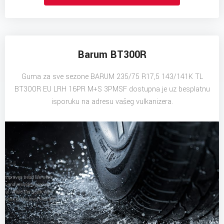
Barum BT300R
Guma za sve sezone BARUM 235/75 R17,5 143/141K TL
BT300R EU LRH 16PR M+S 3PMSF dostupna je uz besplatnu
isporuku na adresu vašeg vulkanizera.