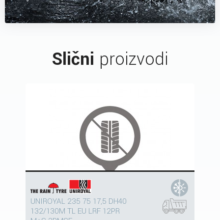
Slični
proizvodi
UNIROYAL 235 75 17,5 DH40
132/130M TL EU LRF 12PR