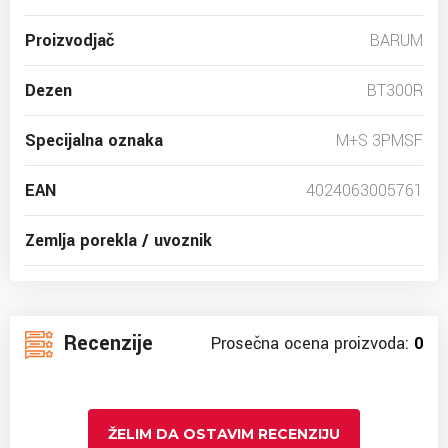
Proizvodjač
BARUM
Dezen
BT300R
Specijalna oznaka
M+S 3PMSF
EAN
4024063005761
Zemlja porekla / uvoznik
Recenzije
Prosečna ocena proizvoda:
0
ŽELIM DA OSTAVIM RECENZIJU