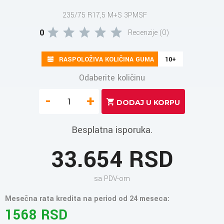
235/75 R17,5 M+S 3PMSF
0
Recenzije (0)
RASPOLOŽIVA KOLIČINA GUMA
10+
Odaberite količinu
-
+
Besplatna isporuka.
33.654 RSD
sa PDV-om
Mesečna rata kredita na period od 24 meseca:
1568 RSD