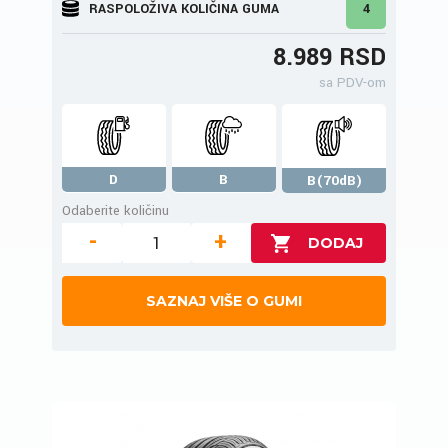
RASPOLOŽIVA KOLIČINA GUMA
4
8.989 RSD
sa PDV-om
D
B
B(70dB)
Odaberite količinu
-
+
SAZNAJ VIŠE O GUMI