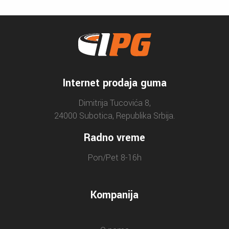
Internet prodaja guma
Dimitrija Tucovića 8,
24000 Subotica, Republika Srbija.
Radno vreme
Pon/Pet 8-16h
Kompanija