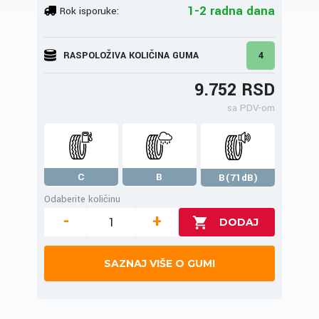
1-2 radna dana
Rok isporuke:
RASPOLOŽIVA KOLIČINA GUMA
4
9.752 RSD
sa PDV-om
C
B
B(71dB)
Odaberite količinu
-
+
SAZNAJ VIŠE O GUMI