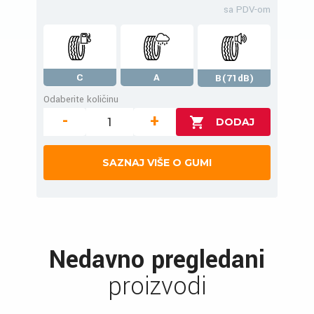
sa PDV-om
C
A
B(71dB)
Odaberite količinu
-
+
SAZNAJ VIŠE O GUMI
Nedavno pregledani
proizvodi