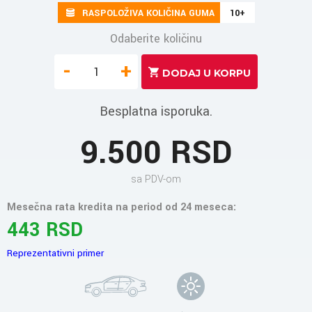
RASPOLOŽIVA KOLIČINA GUMA
10+
Odaberite količinu
-
+
Besplatna isporuka.
9.500 RSD
sa PDV-om
Mesečna rata kredita na period od 24 meseca:
443 RSD
Reprezentativni primer