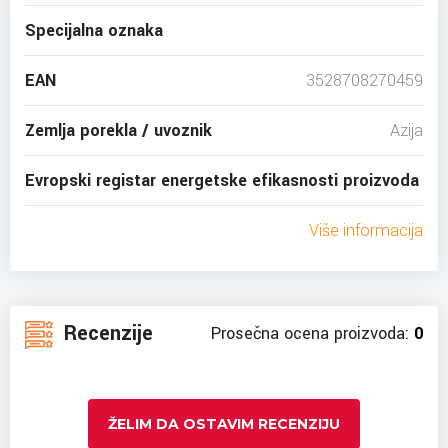
Specijalna oznaka
EAN
3528708270459
Zemlja porekla / uvoznik
Azija
Evropski registar energetske efikasnosti proizvoda
Više informacija
Recenzije
Prosečna ocena proizvoda:
0
ŽELIM DA OSTAVIM RECENZIJU