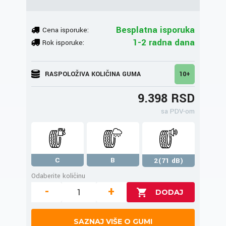
Besplatna isporuka
Cena isporuke:
1-2 radna dana
Rok isporuke:
RASPOLOŽIVA KOLIČINA GUMA
10+
9.398 RSD
sa PDV-om
C
B
2(71 dB)
Odaberite količinu
-
+
SAZNAJ VIŠE O GUMI