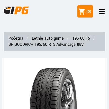
(
0
)
Početna
Letnje auto gume
195 60 15
BF GOODRICH 195/60 R15 Advantage 88V