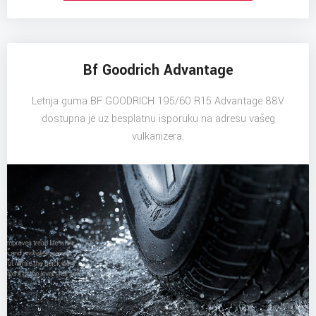
Bf Goodrich Advantage
Letnja guma BF GOODRICH 195/60 R15 Advantage 88V
dostupna je uz besplatnu isporuku na adresu vašeg
vulkanizera.