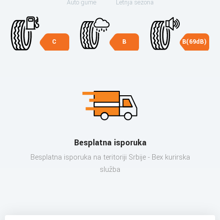
Auto gume
Letnja sezona
C
B
B(69dB)
Besplatna isporuka
Besplatna isporuka na teritoriji Srbije - Bex kurirska
služba