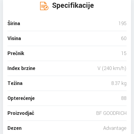
Specifikacije
Širina
195
Visina
60
Prečnik
15
Index brzine
V (240 km/h)
Težina
8.37 kg
Opterećenje
88
Proizvodjač
BF GOODRICH
Dezen
Advantage