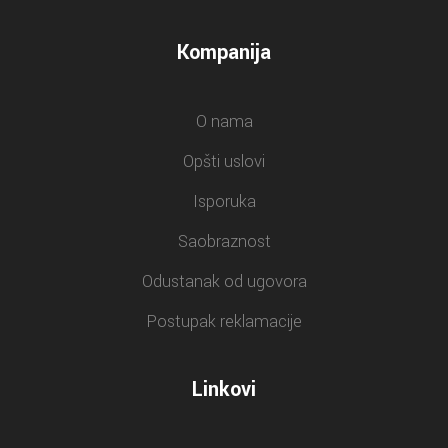
Kompanija
O nama
Opšti uslovi
Isporuka
Saobraznost
Odustanak od ugovora
Postupak reklamacije
Linkovi