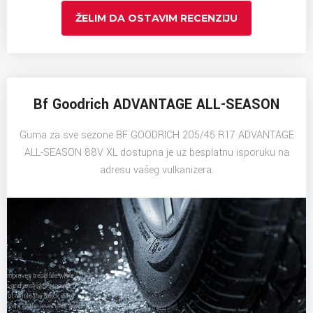
ŽELIM DA OSTAVIM RECENZIJU
Bf Goodrich ADVANTAGE ALL-SEASON
Guma za sve sezone BF GOODRICH 205/45 R17 ADVANTAGE
ALL-SEASON 88V XL dostupna je uz besplatnu isporuku na
adresu vašeg vulkanizera.