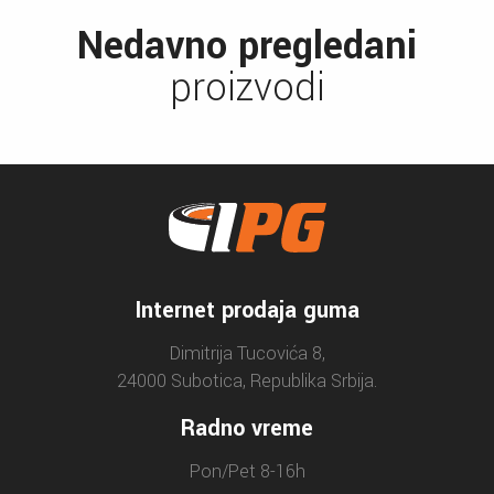
Nedavno pregledani
proizvodi
Internet prodaja guma
Dimitrija Tucovića 8,
24000 Subotica, Republika Srbija.
Radno vreme
Pon/Pet 8-16h