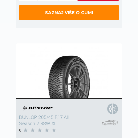
SAZNAJ VIŠE O GUMI
DUNLOP 205/45 R17 All
Season 2 88W XL
0