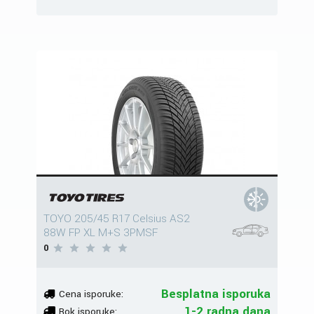
TOYO 205/45 R17 Celsius AS2
88W FP XL M+S 3PMSF
0
Besplatna isporuka
Cena isporuke:
1-2 radna dana
Rok isporuke: