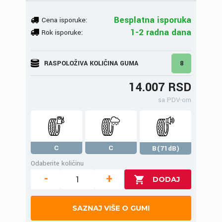
Besplatna isporuka
Cena isporuke:
1-2 radna dana
Rok isporuke:
RASPOLOŽIVA KOLIČINA GUMA
8
14.007 RSD
sa PDV-om
C
C
B(71dB)
Odaberite količinu
-
+
SAZNAJ VIŠE O GUMI