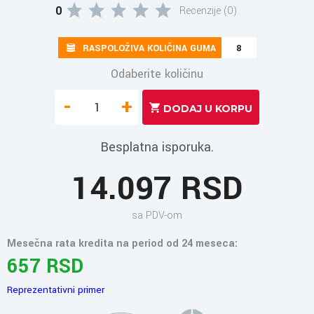
0
Recenzije (0)
RASPOLOŽIVA KOLIČINA GUMA
8
Odaberite količinu
-
+
Besplatna isporuka.
14.097 RSD
sa PDV-om
Mesečna rata kredita na period od 24 meseca:
657 RSD
Reprezentativni primer