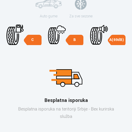
Auto gume
Za sve sezone
C
B
A(69dB)
Besplatna isporuka
Besplatna isporuka na teritoriji Srbije - Bex kurirska
služba