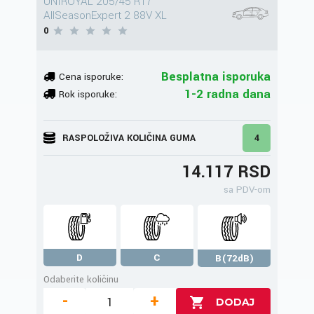
UNIROYAL 205/45 R17
AllSeasonExpert 2 88V XL
0
Besplatna isporuka
Cena isporuke:
1-2 radna dana
Rok isporuke:
RASPOLOŽIVA KOLIČINA GUMA
4
14.117 RSD
sa PDV-om
D
C
B(72dB)
Odaberite količinu
-
+