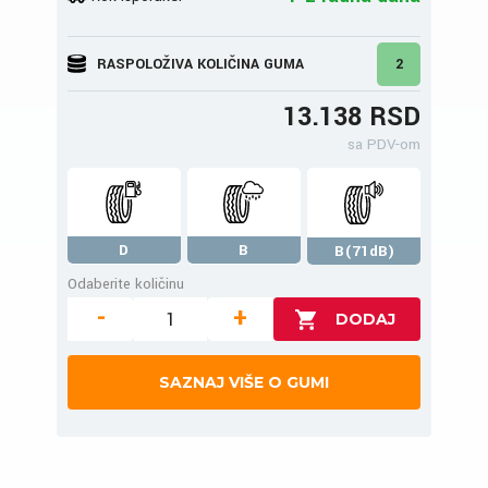
RASPOLOŽIVA KOLIČINA GUMA
2
13.138 RSD
sa PDV-om
D
B
B(71dB)
Odaberite količinu
-
+
SAZNAJ VIŠE O GUMI