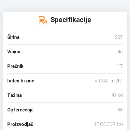
Specifikacije
Širina
205
Visina
45
Prečnik
17
Index brzine
V (240 km/h)
Težina
91 kg
Opterećenje
88
Proizvodjač
BF GOODRICH