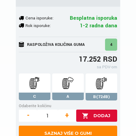
Besplatna isporuka
Cena isporuke:
1-2 radna dana
Rok isporuke:
RASPOLOŽIVA KOLIČINA GUMA
4
17.252 RSD
sa PDV-om
C
A
B(72dB)
Odaberite količinu
-
+
SAZNAJ VIŠE O GUMI