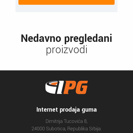
Nedavno pregledani
proizvodi
Internet prodaja guma
Dimitrija Tucovića 8,
24000 Subotica, Republika Srbija.