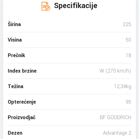
Specifikacije
Širina
225
Visina
50
Prečnik
18
Index brzine
W (270 km/h)
Težina
12,34kg
Opterećenje
95
Proizvodjač
BF GOODRICH
Dezen
Advantage 2