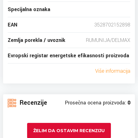
Specijalna oznaka
EAN
3528702152898
Zemlja porekla / uvoznik
RUMUNIJA/DELMAX
Evropski registar energetske efikasnosti proizvoda
Više informacija
Recenzije
Prosečna ocena proizvoda:
0
ŽELIM DA OSTAVIM RECENZIJU