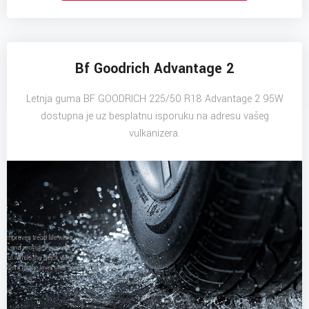
Bf Goodrich Advantage 2
Letnja guma BF GOODRICH 225/50 R18 Advantage 2 95W
dostupna je uz besplatnu isporuku na adresu vašeg
vulkanizera.