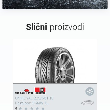
Slični
proizvodi
UNIROYAL 225/50 R18
RainSport 5 99W XL
0