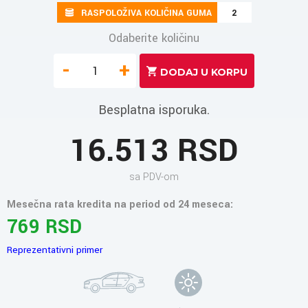
RASPOLOŽIVA KOLIČINA GUMA
2
Odaberite količinu
-
+
Besplatna isporuka.
16.513 RSD
sa PDV-om
Mesečna rata kredita na period od 24 meseca:
769 RSD
Reprezentativni primer