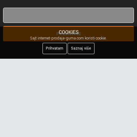
COOKIES
PRIJAVI ME
Sajt internet-prodaja-guma.com koristi cookie.
Prihvatam
Saznaj više