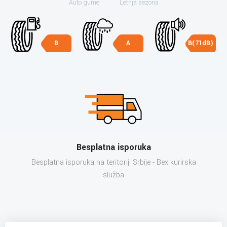
Auto gume
Letnja sezona
B
A
B(71dB)
Besplatna isporuka
Besplatna isporuka na teritoriji Srbije - Bex kurirska
služba