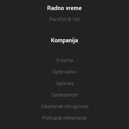
Radno vreme
Pon/Pet 8-16h
Kompanija
O nama
Opšti uslovi
Isporuka
Saobraznost
Odustanak od ugovora
Postupak reklamacije