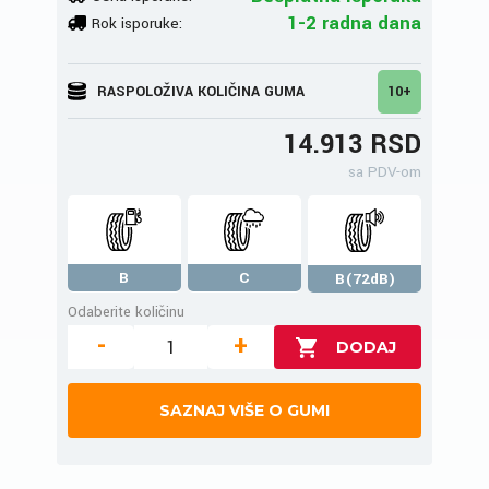
1-2 radna dana
Rok isporuke:
RASPOLOŽIVA KOLIČINA GUMA
10+
14.913 RSD
sa PDV-om
B
C
B(72dB)
Odaberite količinu
-
+
SAZNAJ VIŠE O GUMI