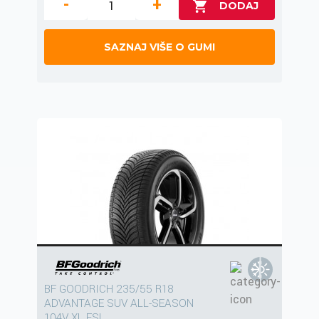
-
+
SAZNAJ VIŠE O GUMI
BF GOODRICH 235/55 R18
ADVANTAGE SUV ALL-SEASON
104V XL FSL