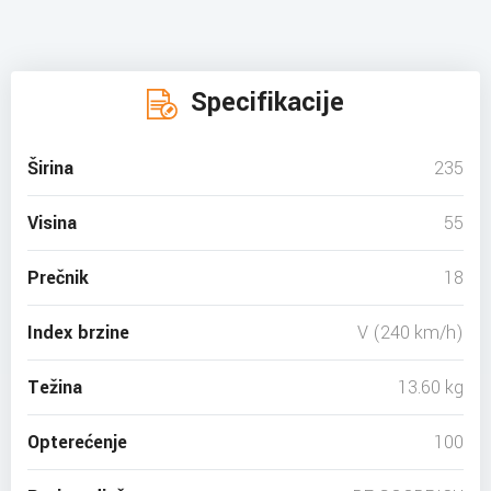
Specifikacije
Širina
235
Visina
55
Prečnik
18
Index brzine
V (240 km/h)
Težina
13.60 kg
Opterećenje
100