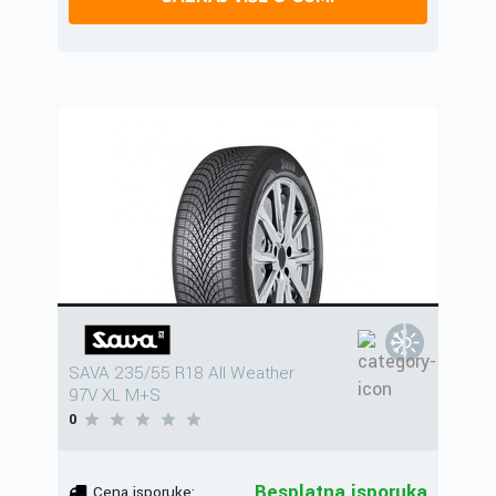
SAVA 235/55 R18 All Weather
97V XL M+S
0
Besplatna isporuka
Cena isporuke: