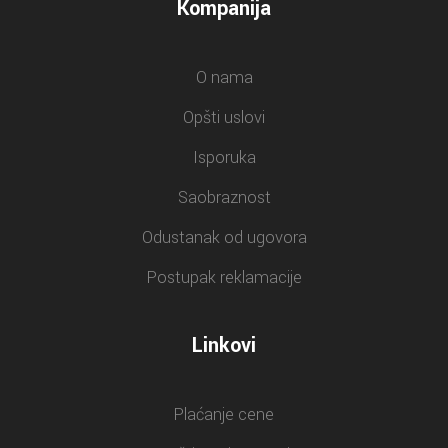
Kompanija
O nama
Opšti uslovi
Isporuka
Saobraznost
Odustanak od ugovora
Postupak reklamacije
Linkovi
Plaćanje cene