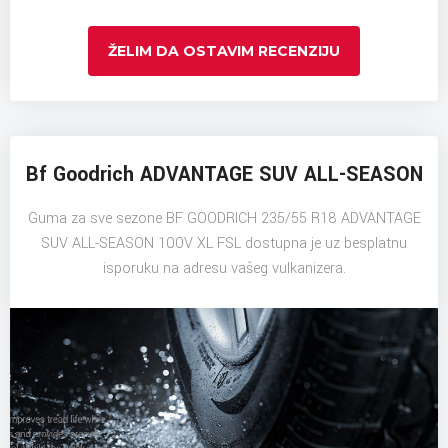
ŽELIM DA OSTAVIM RECENZIJU
Bf Goodrich ADVANTAGE SUV ALL-SEASON
Guma za sve sezone BF GOODRICH 235/55 R18 ADVANTAGE
SUV ALL-SEASON 100V XL FSL dostupna je uz besplatnu
isporuku na adresu vašeg vulkanizera.