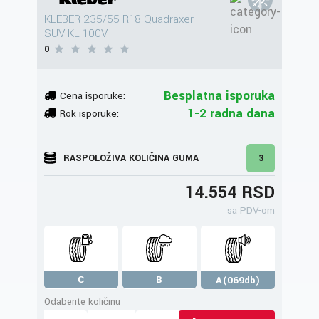
KLEBER 235/55 R18 Quadraxer
SUV KL 100V
0
Besplatna isporuka
Cena isporuke:
1-2 radna dana
Rok isporuke:
RASPOLOŽIVA KOLIČINA GUMA
3
14.554 RSD
sa PDV-om
C
B
A(069db)
Odaberite količinu