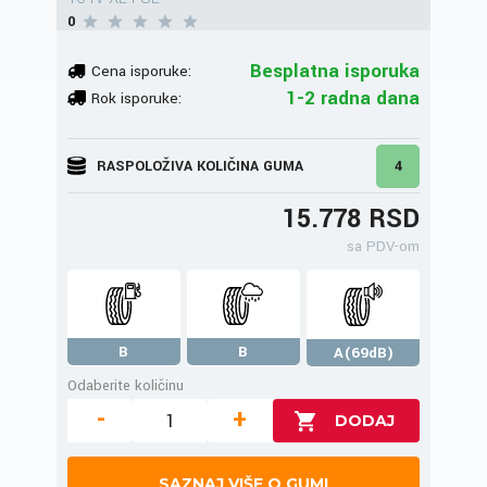
0
Besplatna isporuka
Cena isporuke:
1-2 radna dana
Rok isporuke:
RASPOLOŽIVA KOLIČINA GUMA
4
15.778 RSD
sa PDV-om
B
B
A(69dB)
Odaberite količinu
-
+
SAZNAJ VIŠE O GUMI