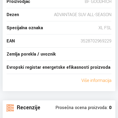
Proizvodjač
BF GOODRICH
Dezen
ADVANTAGE SUV ALL-SEASON
Specijalna oznaka
XL FSL
EAN
3528702969229
Zemlja porekla / uvoznik
Evropski registar energetske efikasnosti proizvoda
Više informacija
Recenzije
Prosečna ocena proizvoda:
0