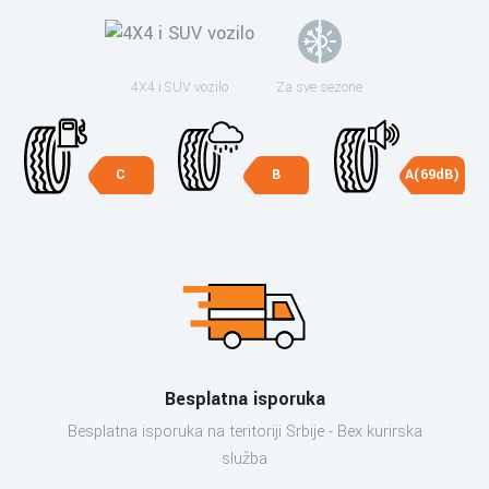
4X4 i SUV vozilo
Za sve sezone
C
B
A(69dB)
Besplatna isporuka
Besplatna isporuka na teritoriji Srbije - Bex kurirska
služba