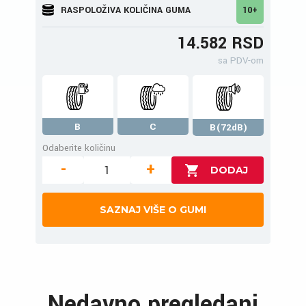
RASPOLOŽIVA KOLIČINA GUMA
10+
14.582 RSD
sa PDV-om
B
C
B(72dB)
Odaberite količinu
-
+
SAZNAJ VIŠE O GUMI
Nedavno pregledani