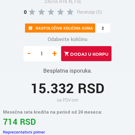
235/55 R18 XL FSL
0
Recenzije (0)
RASPOLOŽIVA KOLIČINA GUMA
2
Odaberite količinu
-
+
Besplatna isporuka.
15.332 RSD
sa PDV-om
Mesečna rata kredita na period od 24 meseca:
714 RSD
Reprezentativni primer