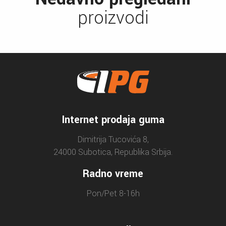
proizvodi
Internet prodaja guma
Dimitrija Tucovića 8,
24000 Subotica, Republika Srbija.
Radno vreme
Pon/Pet 8-16h