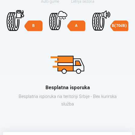
Auto gume
Letnja sezona
B
A
B(70dB)
Besplatna isporuka
Besplatna isporuka na teritoriji Srbije - Bex kurirska
služba