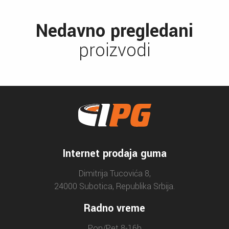
Nedavno pregledani
proizvodi
Internet prodaja guma
Dimitrija Tucovića 8,
24000 Subotica, Republika Srbija.
Radno vreme
Pon/Pet 8-16h