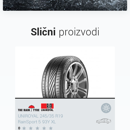
Slični
proizvodi
UNIROYAL 245/35 R19
RainSport 5 93Y XL
0