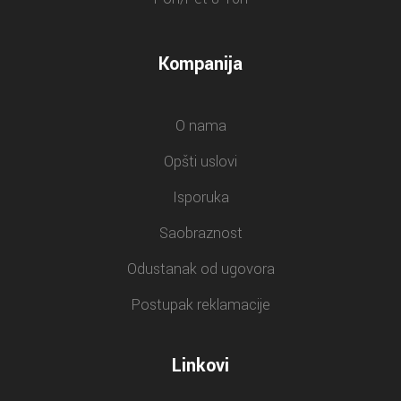
Kompanija
O nama
Opšti uslovi
Isporuka
Saobraznost
Odustanak od ugovora
Postupak reklamacije
Linkovi