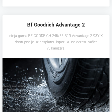
Bf Goodrich Advantage 2
Letnja guma BF GOODRICH 245/35 R19 Advantage 2 93Y XL
dostupna je uz besplatnu isporuku na adresu vašeg
vulkanizera.