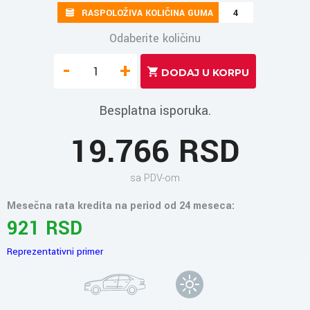
RASPOLOŽIVA KOLIČINA GUMA
4
Odaberite količinu
-
+
Besplatna isporuka.
19.766 RSD
sa PDV-om
Mesečna rata kredita na period od 24 meseca:
921 RSD
Reprezentativni primer