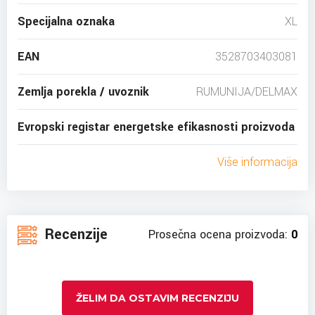
Specijalna oznaka
XL
EAN
3528703403081
Zemlja porekla / uvoznik
RUMUNIJA/DELMAX
Evropski registar energetske efikasnosti proizvoda
Više informacija
Recenzije
Prosečna ocena proizvoda:
0
ŽELIM DA OSTAVIM RECENZIJU