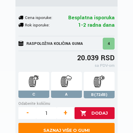
Besplatna isporuka
Cena isporuke:
1-2 radna dana
Rok isporuke:
RASPOLOŽIVA KOLIČINA GUMA
4
20.039 RSD
sa PDV-om
C
A
B(72dB)
Odaberite količinu
-
+
SAZNAJ VIŠE O GUMI