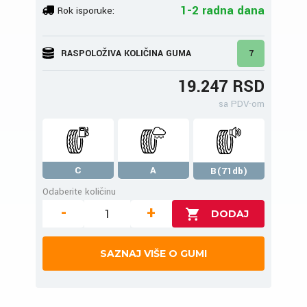
1-2 radna dana
Rok isporuke:
RASPOLOŽIVA KOLIČINA GUMA
7
19.247 RSD
sa PDV-om
C
A
B(71db)
Odaberite količinu
-
+
SAZNAJ VIŠE O GUMI