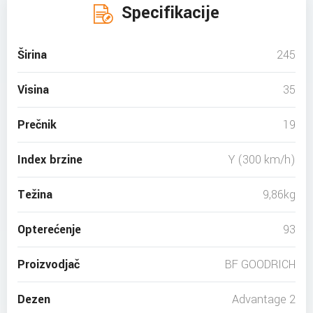
Specifikacije
Širina
245
Visina
35
Prečnik
19
Index brzine
Y (300 km/h)
Težina
9,86kg
Opterećenje
93
Proizvodjač
BF GOODRICH
Dezen
Advantage 2