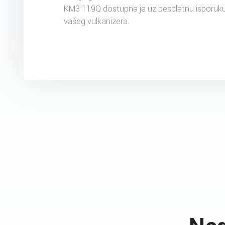
KM3 119Q dostupna je uz besplatnu isporuk
vašeg vulkanizera.