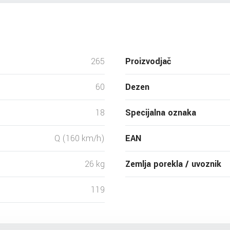
265
Proizvodjač
60
Dezen
18
Specijalna oznaka
Q (160 km/h)
EAN
26 kg
Zemlja porekla / uvoznik
119