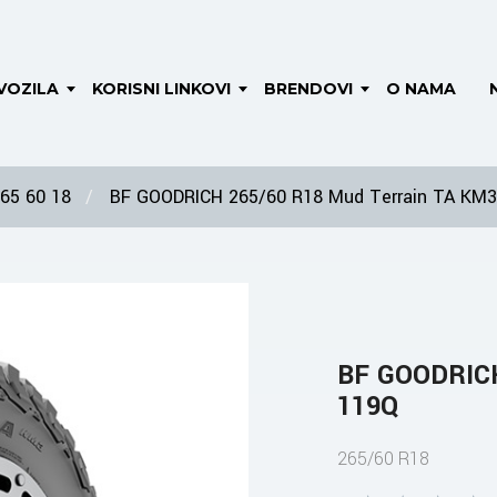
VOZILA
KORISNI LINKOVI
BRENDOVI
O NAMA
65 60 18
BF GOODRICH 265/60 R18 Mud Terrain TA KM
BF GOODRICH
119Q
265/60 R18