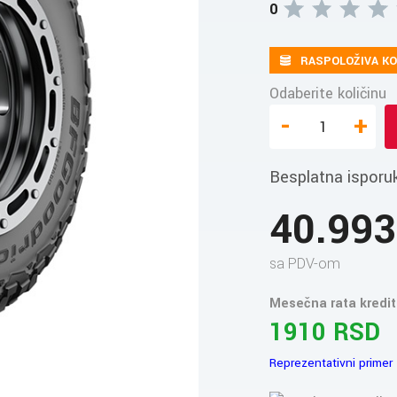
0
RASPOLOŽIVA KO
Odaberite količinu
-
+
Besplatna isporu
40.99
sa PDV-om
Mesečna rata kredit
1910 RSD
Reprezentativni primer