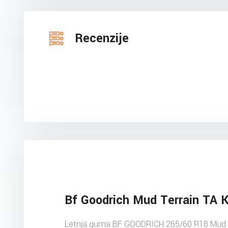
Recenzije
Bf Goodrich Mud Terrain TA
Letnja guma BF GOODRICH 265/60 R18 Mud T