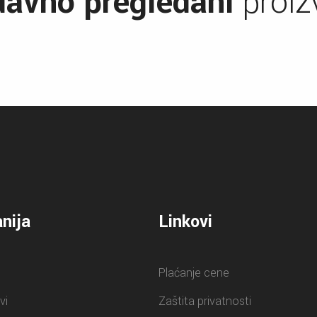
avno pregledani
proiz
nija
Linkovi
Plaćanje cene
vi
Zaštita privatnosti