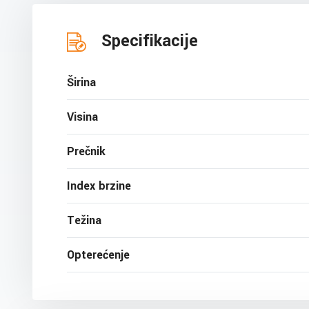
Specifikacije
Širina
Visina
Prečnik
Index brzine
Težina
Opterećenje