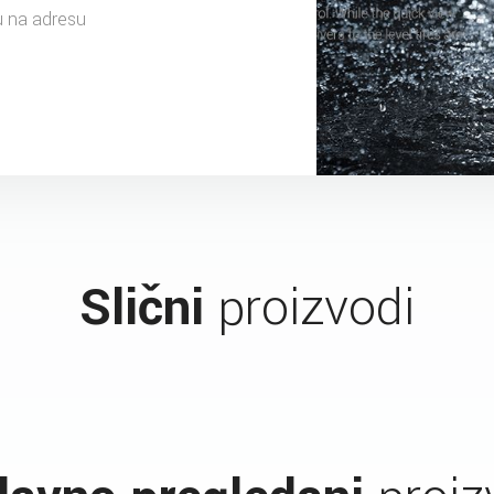
u na adresu
Slični
proizvodi