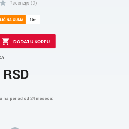
Recenzije (0)
LIČINA GUMA
10+
ka.
3 RSD
a na period od 24 meseca: