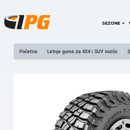
SEZONE
Početna
Letnje gume za 4X4 i SUV vozilo
2