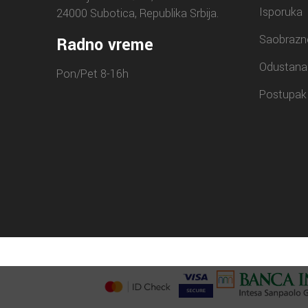
Isporuka
24000 Subotica, Republika Srbija.
Saobrazn
Radno vreme
Odustana
Pon/Pet 8-16h
Postupak 