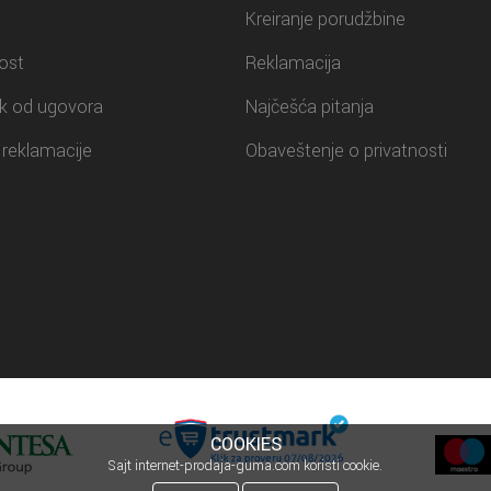
Kreiranje porudžbine
ost
Reklamacija
k od ugovora
Najčešća pitanja
reklamacije
Obaveštenje o privatnosti
COOKIES
Sajt internet-prodaja-guma.com koristi cookie.