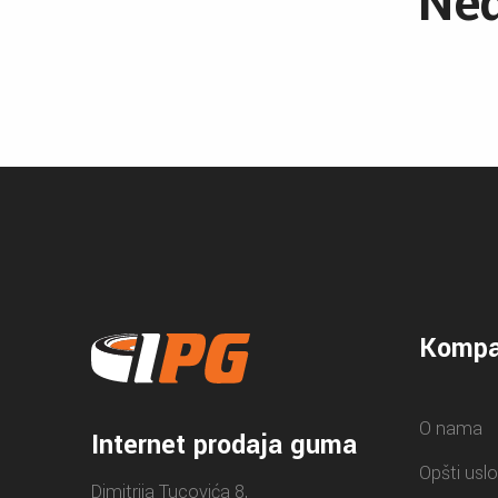
Ned
Kompa
O nama
Internet prodaja guma
Opšti uslo
Dimitrija Tucovića 8,