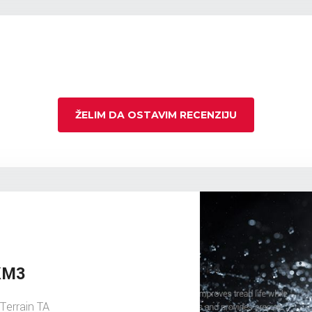
ŽELIM DA OSTAVIM RECENZIJU
 KM3
errain TA