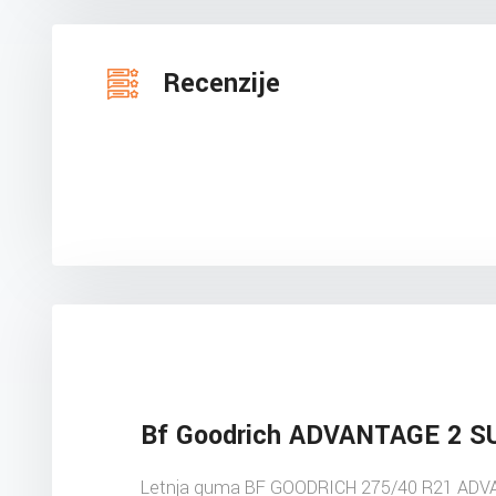
Recenzije
Bf Goodrich ADVANTAGE 2 S
Letnja guma BF GOODRICH 275/40 R21 ADV