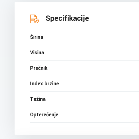
Specifikacije
Širina
Visina
Prečnik
Index brzine
Težina
Opterećenje