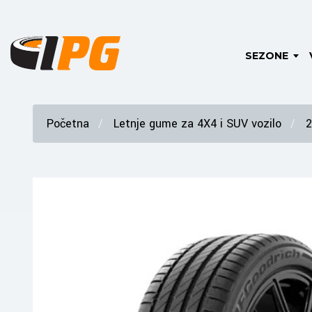
SEZONE
Početna
Letnje gume za 4X4 i SUV vozilo
2