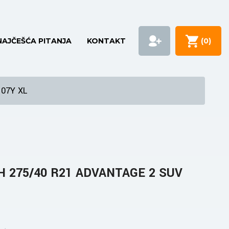
NAJČEŠĆA PITANJA
KONTAKT
(
0
)
107Y XL
H 275/40 R21 ADVANTAGE 2 SUV