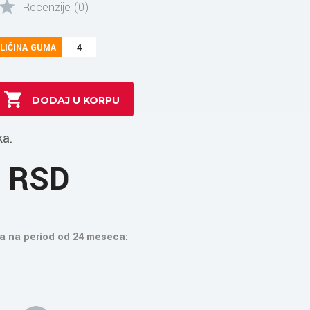
Recenzije (0)
LIČINA GUMA
4
ka.
3 RSD
a na period od 24 meseca: