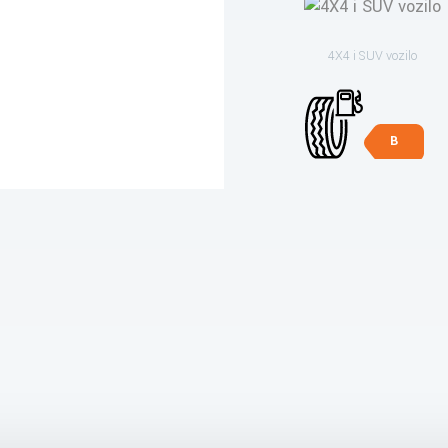
4X4 i SUV vozilo
B