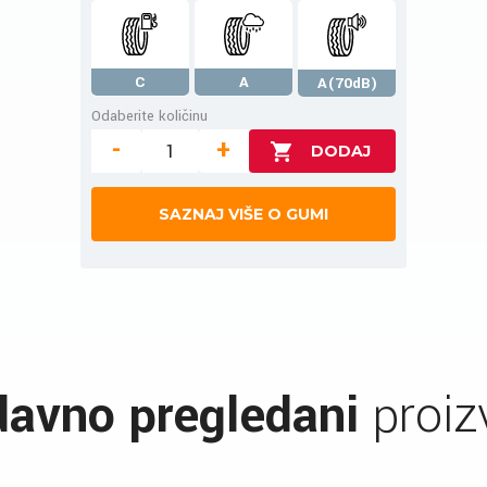
C
A
A(70dB)
Odaberite količinu
-
+
SAZNAJ VIŠE O GUMI
avno pregledani
proiz