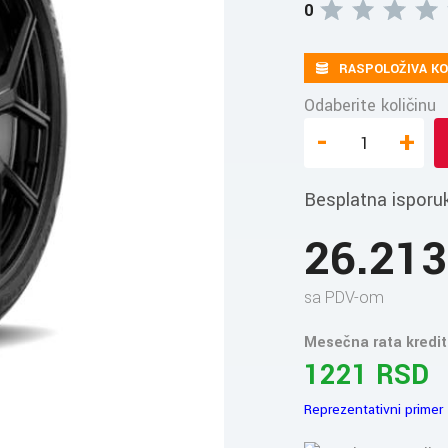
0
RASPOLOŽIVA KO
Odaberite količinu
-
+
Besplatna isporu
26.21
sa PDV-om
Mesečna rata kredit
1221 RSD
Reprezentativni primer