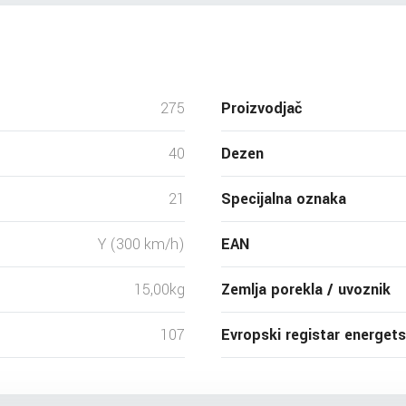
275
Proizvodjač
40
Dezen
21
Specijalna oznaka
Y (300 km/h)
EAN
15,00kg
Zemlja porekla / uvoznik
107
Evropski registar energet