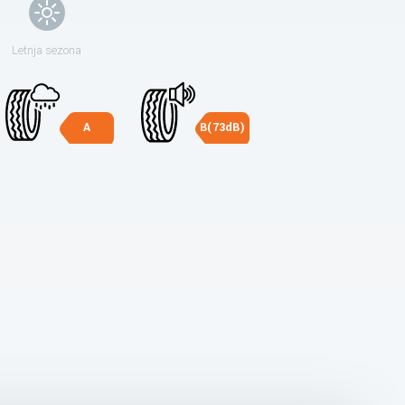
Letnja sezona
A
B(73dB)