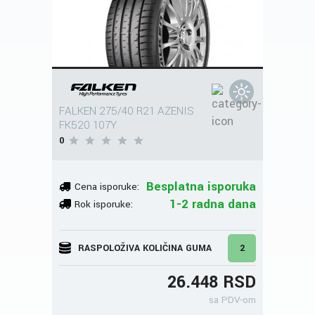
FALKEN 275/40 R21 AZENIS
FK520 107Y
0
Besplatna isporuka
Cena isporuke:
1-2 radna dana
Rok isporuke:
RASPOLOŽIVA KOLIČINA GUMA
2
26.448 RSD
sa PDV-om