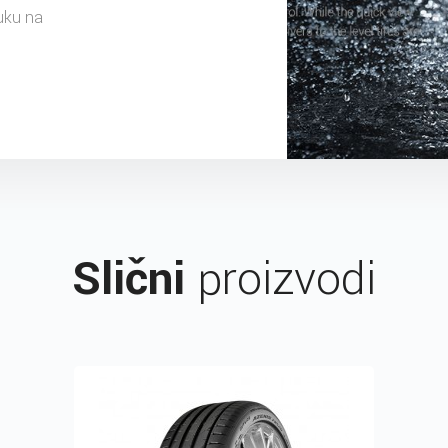
uku na
Slični
proizvodi