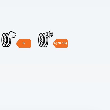
B
A(70 dB)