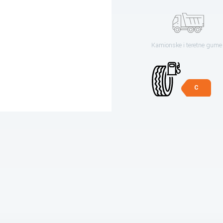
Kamionske i teretne gume
C