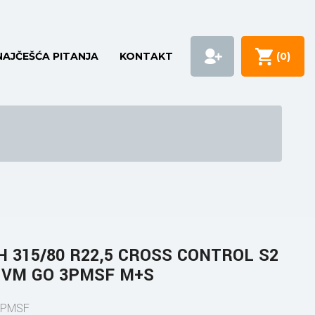
NAJČEŠĆA PITANJA
KONTAKT
(
0
)
H 315/80 R22,5 CROSS CONTROL S2
K VM GO 3PMSF M+S
3PMSF