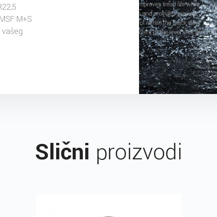
R22,5
PMSF M+S
u vašeg
Slični
proizvodi