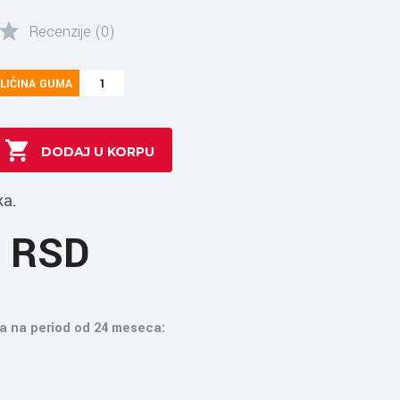
Recenzije (0)
LIČINA GUMA
1
ka.
0 RSD
a na period od 24 meseca: