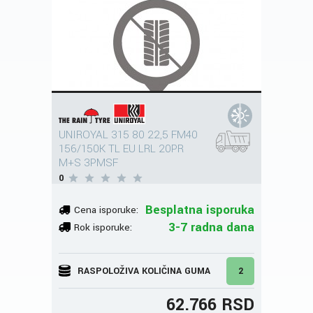
UNIROYAL 315 80 22,5 FM40
156/150K TL EU LRL 20PR
M+S 3PMSF
0
Besplatna isporuka
Cena isporuke:
3-7 radna dana
Rok isporuke:
RASPOLOŽIVA KOLIČINA GUMA
2
62.766 RSD