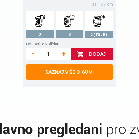
sa PDV-om
D
B
2(73dB)
Odaberite količinu
-
+
SAZNAJ VIŠE O GUMI
avno pregledani
proiz