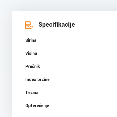
Specifikacije
Širina
Visina
Prečnik
Index brzine
Težina
Opterećenje