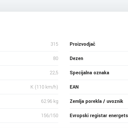
315
Proizvodjač
80
Dezen
22,5
Specijalna oznaka
K (110 km/h)
EAN
62.96 kg
Zemlja porekla / uvoznik
156/150
Evropski registar energet