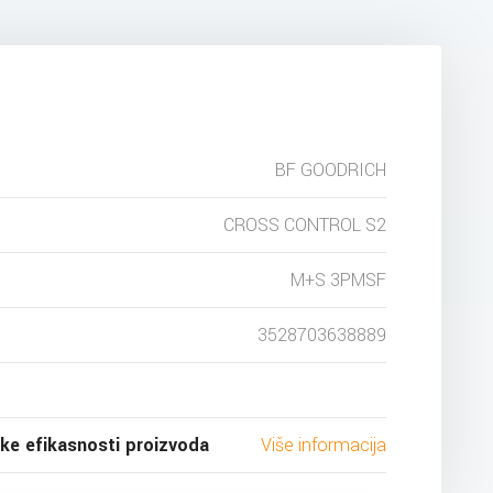
BF GOODRICH
CROSS CONTROL S2
M+S 3PMSF
3528703638889
ske efikasnosti proizvoda
Više informacija