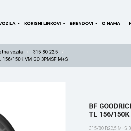
VOZILA
KORISNI LINKOVI
BRENDOVI
O NAMA
tna vozila
315 80 22,5
TL 156/150K VM GO 3PMSF M+S
BF GOODRIC
TL 156/150
315/80 R22,5 M+S 