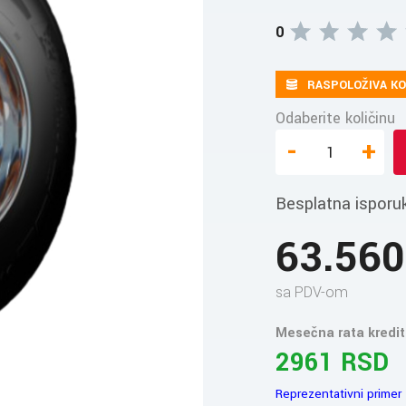
0
RASPOLOŽIVA KO
Odaberite količinu
-
+
Besplatna isporu
63.56
sa PDV-om
Mesečna rata kredit
2961 RSD
Reprezentativni primer