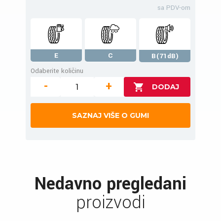
sa PDV-om
E
C
B(71dB)
Odaberite količinu
-
+
SAZNAJ VIŠE O GUMI
Nedavno pregledani
proizvodi