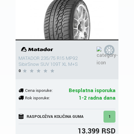
MATADOR 235/75 R15 MP92
SibirSnow SUV 109T XL M+S
0
Besplatna isporuka
Cena isporuke:
1-2 radna dana
Rok isporuke:
RASPOLOŽIVA KOLIČINA GUMA
1
13.399 RSD