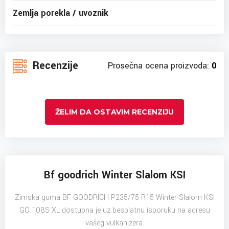
Zemlja porekla / uvoznik
Recenzije
Prosečna ocena proizvoda:
0
ŽELIM DA OSTAVIM RECENZIJU
Bf goodrich Winter Slalom KSI
Zimska guma BF GOODRICH P235/75 R15 Winter Slalom KSI
GO 108S XL dostupna je uz besplatnu isporuku na adresu
vašeg vulkanizera.