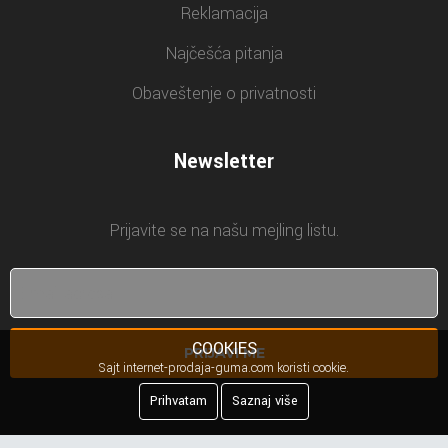
Reklamacija
Najčešća pitanja
Obaveštenje o privatnosti
Newsletter
Prijavite se na našu mejling listu.
COOKIES
PRIJAVI ME
Sajt internet-prodaja-guma.com koristi cookie.
Prihvatam
Saznaj više