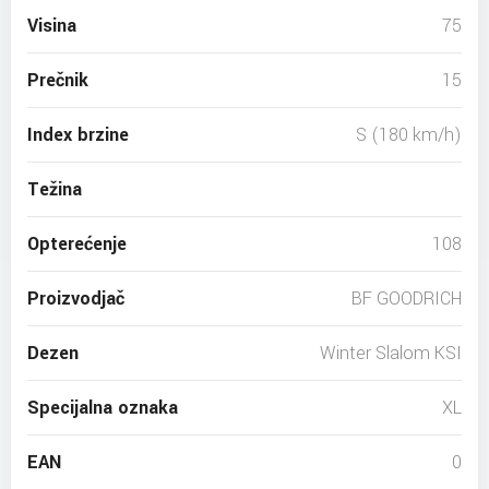
Visina
75
Prečnik
15
Index brzine
S (180 km/h)
Težina
Opterećenje
108
Proizvodjač
BF GOODRICH
Dezen
Winter Slalom KSI
Specijalna oznaka
XL
EAN
0