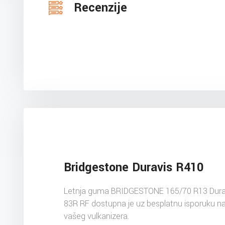
Recenzije
Bridgestone Duravis R410
Letnja guma BRIDGESTONE 165/70 R13 Dura
83R RF dostupna je uz besplatnu isporuku n
vašeg vulkanizera.