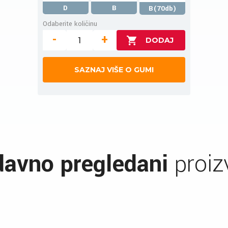
D
B
B(70db)
Odaberite količinu
-
+
SAZNAJ VIŠE O GUMI
avno pregledani
proiz