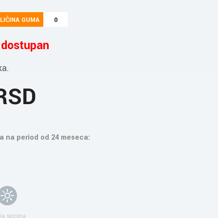
LIČINA GUMA
0
e dostupan
ka.
 RSD
a na period od 24 meseca:
ja sezona