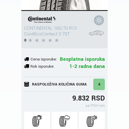
CONTINENTAL 165/70 R13
ContiEcoContact 3 79T
0
Besplatna isporuka
Cena isporuke:
1-2 radna dana
Rok isporuke:
RASPOLOŽIVA KOLIČINA GUMA
4
9.832 RSD
sa PDV-om