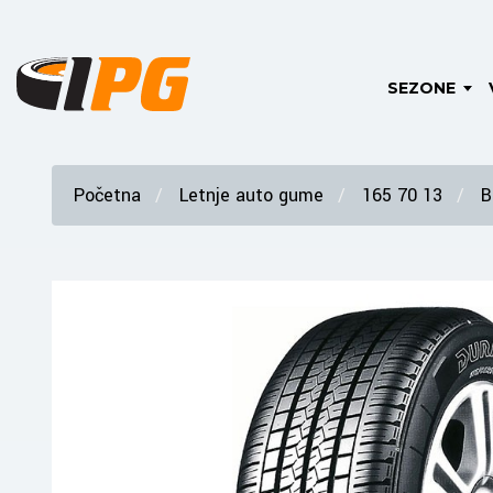
SEZONE
Početna
Letnje auto gume
165 70 13
B