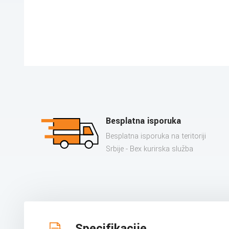
Besplatna isporuka
Besplatna isporuka na teritoriji
Srbije - Bex kurirska služba
Specifikacije