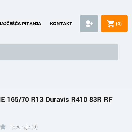
NAJČEŠĆA PITANJA
KONTAKT
(
0
)
 165/70 R13 Duravis R410 83R RF
Recenzije (0)