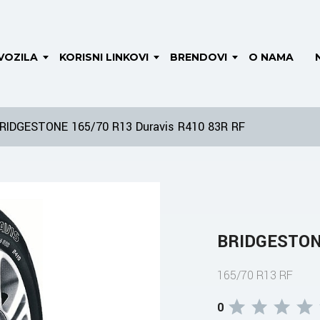
VOZILA
KORISNI LINKOVI
BRENDOVI
O NAMA
RIDGESTONE 165/70 R13 Duravis R410 83R RF
BRIDGESTONE
165/70 R13 RF
0