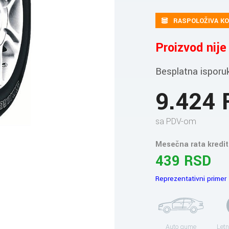
RASPOLOŽIVA KO
Proizvod nij
Besplatna isporu
9.424
sa PDV-om
Mesečna rata kredit
439 RSD
Reprezentativni primer
Auto gume
Letn