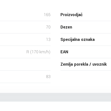
165
Proizvodjač
70
Dezen
13
Specijalna oznaka
R (170 km/h)
EAN
Zemlja porekla / uvoznik
83