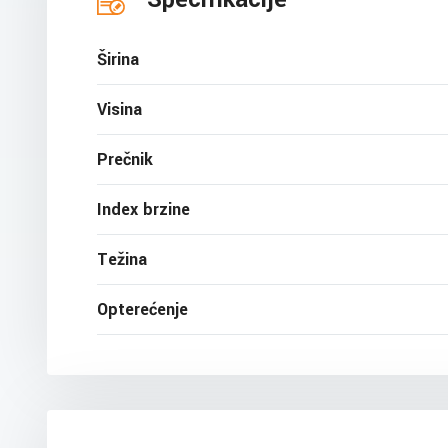
Širina
Visina
Prečnik
Index brzine
Težina
Opterećenje