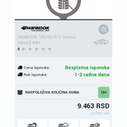
HANKOOK 185/60 R15 Ventus
Prime3 84H
0
Besplatna isporuka
Cena isporuke:
1-2 radna dana
Rok isporuke:
RASPOLOŽIVA KOLIČINA GUMA
10+
9.463 RSD
sa PDV-om