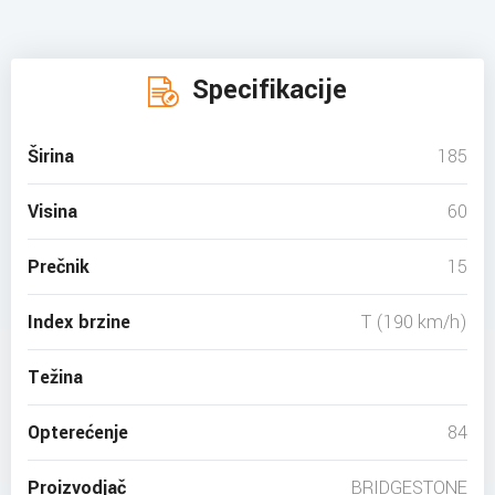
Specifikacije
Širina
185
Visina
60
Prečnik
15
Index brzine
T (190 km/h)
Težina
Opterećenje
84
Proizvodjač
BRIDGESTONE