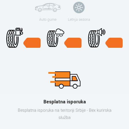
Auto gume
Letnja sezona
Besplatna isporuka
Besplatna isporuka na teritoriji Srbije - Bex kurirska
služba