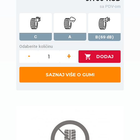
sa PDV-om
C
A
B(69 dB)
Odaberite količinu
-
+
SAZNAJ VIŠE O GUMI