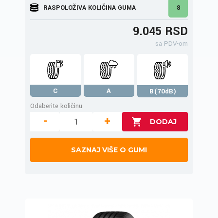
RASPOLOŽIVA KOLIČINA GUMA
8
9.045 RSD
sa PDV-om
C
A
B(70dB)
Odaberite količinu
-
+
SAZNAJ VIŠE O GUMI