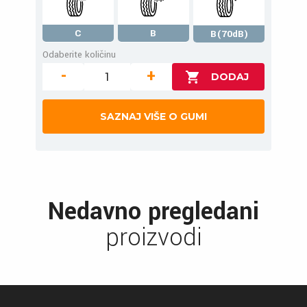
C
B
B(70dB)
Odaberite količinu
-
+
SAZNAJ VIŠE O GUMI
Nedavno pregledani
proizvodi