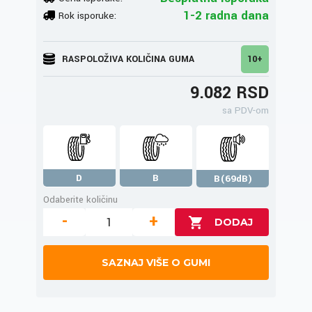
1-2 radna dana
Rok isporuke:
RASPOLOŽIVA KOLIČINA GUMA
10+
9.082 RSD
sa PDV-om
D
B
B(69dB)
Odaberite količinu
-
+
SAZNAJ VIŠE O GUMI