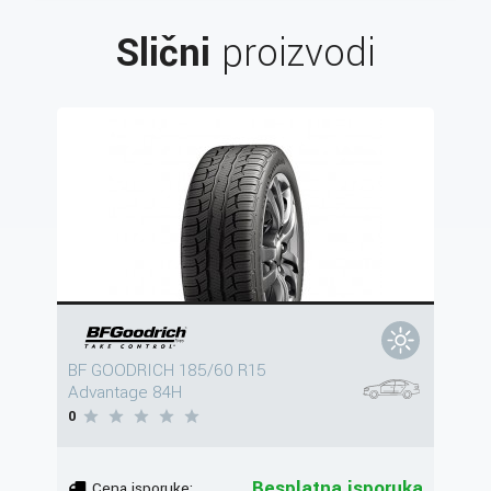
Slični
proizvodi
BF GOODRICH 185/60 R15
Advantage 84H
0
Besplatna isporuka
Cena isporuke: