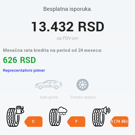
Besplatna isporuka.
13.432 RSD
sa PDV-om
Mesečna rata kredita na period od 24 meseca:
626 RSD
Reprezentativni primer
Auto gume
Zimska sezona
C
F
3 (74 db)