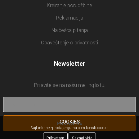
Kreiranje porudžbine
Reklamacija
Najčešća pitanja
Obaveštenje o privatnosti
Newsletter
Prijavite se na našu mejling listu.
COOKIES
PRIJAVI ME
Sajt internet-prodaja-guma.com koristi cookie.
Prihvatam
Saznaj više