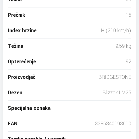
Prečnik
16
Index brzine
H (210 km/h)
Težina
9.59 kg
Opterećenje
92
Proizvodjač
BRIDGESTONE
Dezen
Blizzak LM25
Specijalna oznaka
EAN
3286340193610