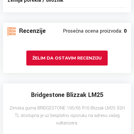
Zemlja porekla / uvoznik
Recenzije
Prosečna ocena proizvoda:
0
ŽELIM DA OSTAVIM RECENZIJU
Bridgestone Blizzak LM25
Zimska guma BRIDGESTONE 195/65 R16 Blizzak LM25 92H
TL dostupna je uz besplatnu isporuku na adresu vašeg
vulkanizera.