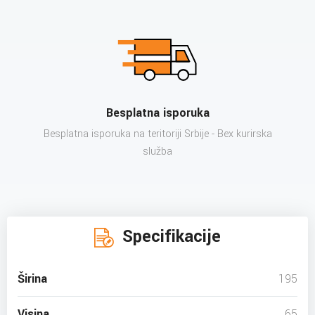
Besplatna isporuka
Besplatna isporuka na teritoriji Srbije - Bex kurirska
služba
Specifikacije
Širina
195
Visina
65