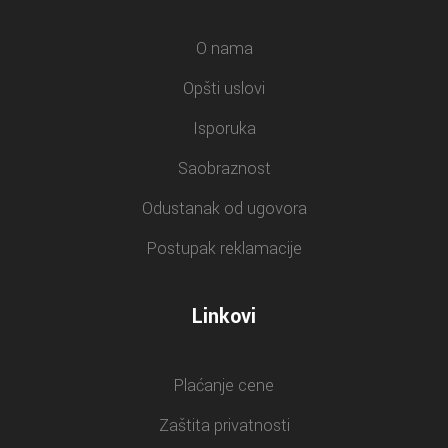
O nama
Opšti uslovi
Isporuka
Saobraznost
Odustanak od ugovora
Postupak reklamacije
Linkovi
Plaćanje cene
Zaštita privatnosti