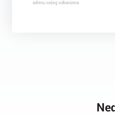
adresu vašeg vulkanizera.
Ned