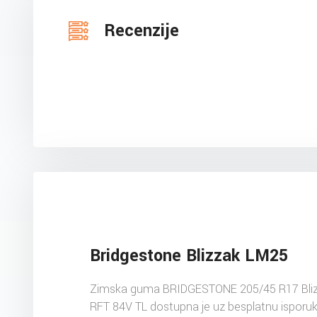
Recenzije
Bridgestone Blizzak LM25
Zimska guma BRIDGESTONE 205/45 R17 Bli
RFT 84V TL dostupna je uz besplatnu isporu