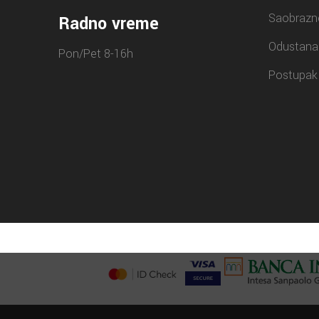
Saobrazn
Radno vreme
Odustana
Pon/Pet 8-16h
Postupak 