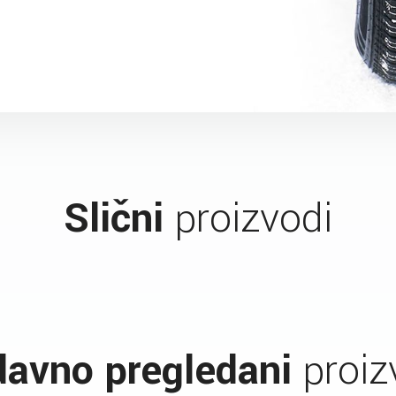
Slični
proizvodi
avno pregledani
proiz