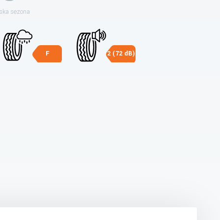
ska sezona
F
2 (72 dB)