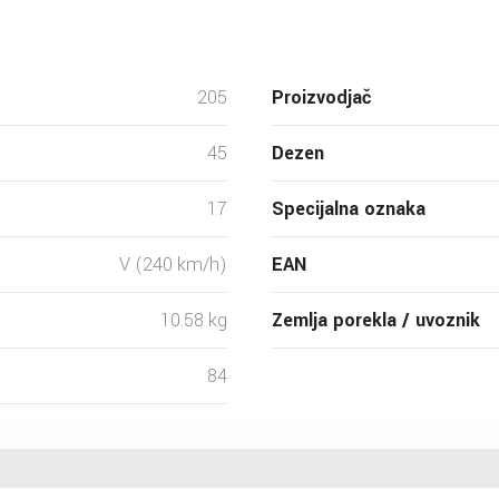
205
Proizvodjač
45
Dezen
17
Specijalna oznaka
V (240 km/h)
EAN
10.58 kg
Zemlja porekla / uvoznik
84