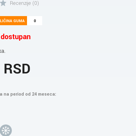
Recenzije (0)
LIČINA GUMA
0
e dostupan
ka.
1 RSD
a na period od 24 meseca: