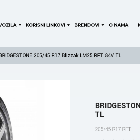
VOZILA
KORISNI LINKOVI
BRENDOVI
O NAMA
BRIDGESTONE 205/45 R17 Blizzak LM25 RFT 84V TL
BRIDGESTONE
TL
205/45 R17 RFT