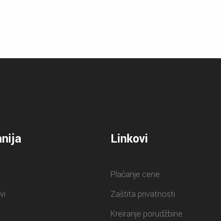
nija
Linkovi
Plaćanje cene
vi
Zaštita privatnosti
Kreiranje porudžbine