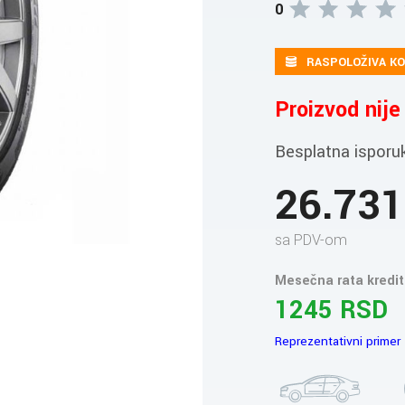
0
RASPOLOŽIVA KO
Proizvod nij
Besplatna isporu
26.73
sa PDV-om
Mesečna rata kredit
1245 RSD
Reprezentativni primer