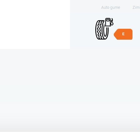
Auto gume
Zim
E