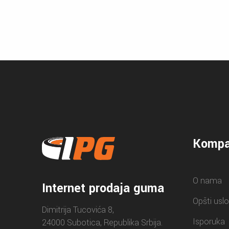
Kompa
O nama
Internet prodaja guma
Opšti uslo
Dimitrija Tucovića 8,
Isporuka
24000 Subotica, Republika Srbija.