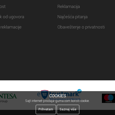
ost
Reklamacija
k od ugovora
Najčešća pitanja
reklamacije
Obaveštenje o privatnosti
COOKIES
Sajt internet-prodaja-guma.com koristi cookie.
Prihvatam
Saznaj više