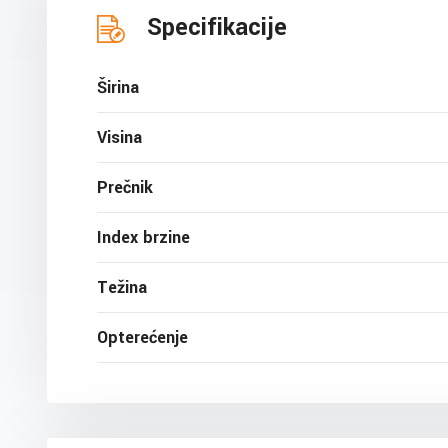
Specifikacije
Širina
Visina
Prečnik
Index brzine
Težina
Opterećenje