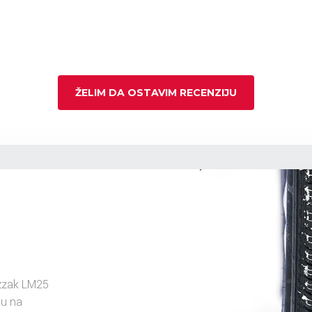
ŽELIM DA OSTAVIM RECENZIJU
zzak LM25
ku na