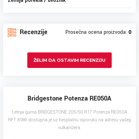
Zemlja porekla / uvoznik
Recenzije
Prosečna ocena proizvoda:
0
ŽELIM DA OSTAVIM RECENZIJU
Bridgestone Potenza RE050A
Letnja guma BRIDGESTONE 205/50 R17 Potenza RE050A
RFT 89W dostupna je uz besplatnu isporuku na adresu vašeg
vulkanizera.