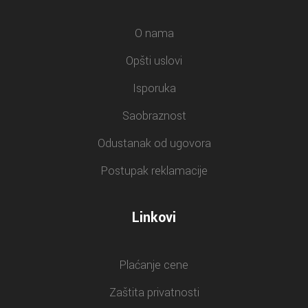
O nama
Opšti uslovi
Isporuka
Saobraznost
Odustanak od ugovora
Postupak reklamacije
Linkovi
Plaćanje cene
Zaštita privatnosti