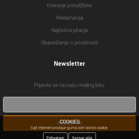
Kreiranje porudžbine
Reklamacija
Najčešća pitanja
Obaveštenje o privatnosti
Newsletter
Prijavite se na našu mejling listu.
COOKIES
PRIJAVI ME
Sajt internet-prodaja-guma.com koristi cookie.
Prihvatam
Saznaj više