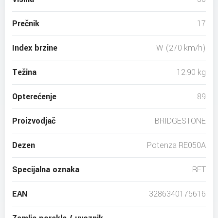
Prečnik
17
Index brzine
W (270 km/h)
Težina
12.90 kg
Opterećenje
89
Proizvodjač
BRIDGESTONE
Dezen
Potenza RE050A
Specijalna oznaka
RFT
EAN
3286340175616