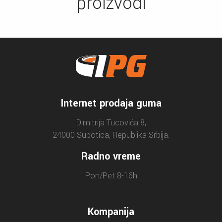
proizvodi
Internet prodaja guma
Dimitrija Tucovića 8,
24000 Subotica, Republika Srbija.
Radno vreme
Pon/Pet 8-16h
Kompanija