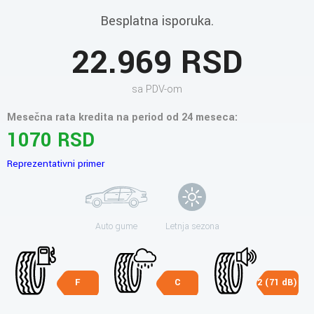
Besplatna isporuka.
22.969 RSD
sa PDV-om
Mesečna rata kredita na period od 24 meseca:
1070 RSD
Reprezentativni primer
Auto gume
Letnja sezona
F
C
2 (71 dB)