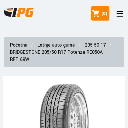
(
0
)
Početna
Letnje auto gume
205 50 17
BRIDGESTONE 205/50 R17 Potenza RE050A
RFT 89W