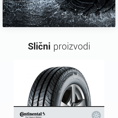
Slični
proizvodi