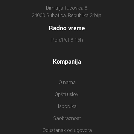
Dimitrija Tucovića 8,
24000 Subotica, Republika Srbija.
Radno vreme
Pon/Pet 8-16h
Kompanija
O nama
Opšti uslovi
Isporuka
Saobraznost
Odustanak od ugovora