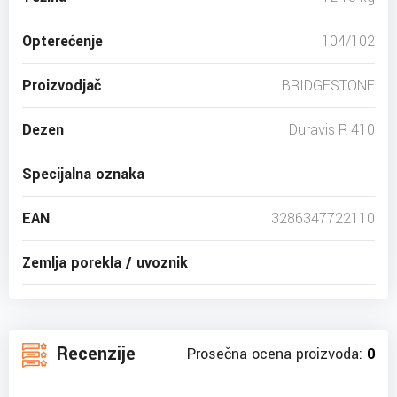
Opterećenje
104/102
Proizvodjač
BRIDGESTONE
Dezen
Duravis R 410
Specijalna oznaka
EAN
3286347722110
Zemlja porekla / uvoznik
Recenzije
Prosečna ocena proizvoda:
0