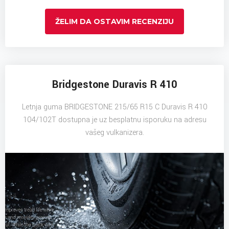
ŽELIM DA OSTAVIM RECENZIJU
Bridgestone Duravis R 410
Letnja guma BRIDGESTONE 215/65 R15 C Duravis R 410
104/102T dostupna je uz besplatnu isporuku na adresu
vašeg vulkanizera.