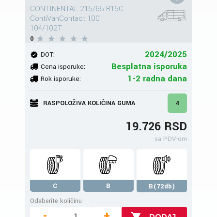
CONTINENTAL 215/65 R15C
ContiVanContact 100
104/102T
0
2024/2025
DOT:
Besplatna isporuka
Cena isporuke:
1-2 radna dana
Rok isporuke:
RASPOLOŽIVA KOLIČINA GUMA
4
19.726 RSD
sa PDV-om
C
B
B(72db)
Odaberite količinu
-
+