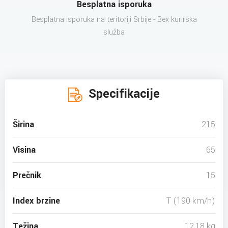
Besplatna isporuka
Besplatna isporuka na teritoriji Srbije - Bex kurirska
služba
Specifikacije
Širina
215
Visina
65
Prečnik
15
Index brzine
T (190 km/h)
Težina
12.18 kg