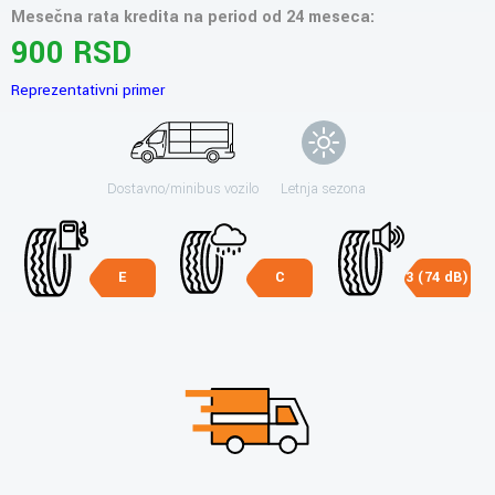
Mesečna rata kredita na period od 24 meseca:
900 RSD
Reprezentativni primer
Dostavno/minibus vozilo
Letnja sezona
E
C
3 (74 dB)