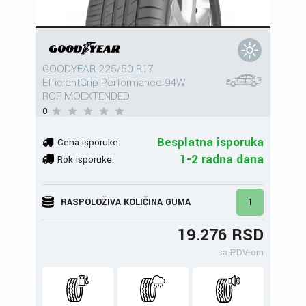
GOODYEAR 225/50 R17
EfficientGrip Performance 94W
ROF MOEXTENDED
0
Besplatna isporuka
Cena isporuke:
1-2 radna dana
Rok isporuke:
RASPOLOŽIVA KOLIČINA GUMA
1
19.276 RSD
sa PDV-om