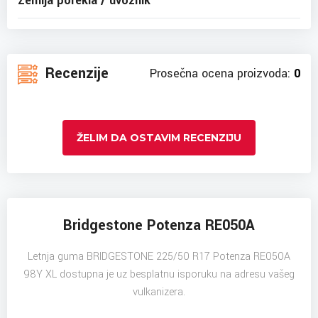
Zemlja porekla / uvoznik
Recenzije
Prosečna ocena proizvoda:
0
ŽELIM DA OSTAVIM RECENZIJU
Bridgestone Potenza RE050A
Letnja guma BRIDGESTONE 225/50 R17 Potenza RE050A
98Y XL dostupna je uz besplatnu isporuku na adresu vašeg
vulkanizera.