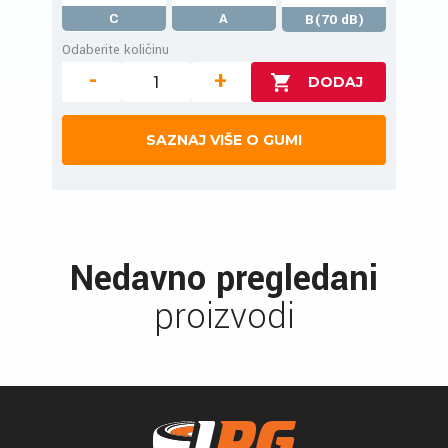
C
A
B(70 dB)
Odaberite količinu
-
+
SAZNAJ VIŠE O GUMI
Nedavno pregledani
proizvodi