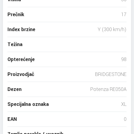
Prečnik
17
Index brzine
Y (300 km/h)
Težina
Opterećenje
98
Proizvodjač
BRIDGESTONE
Dezen
Potenza RE050A
Specijalna oznaka
XL
EAN
0