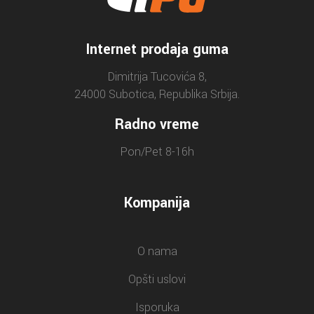
Internet prodaja guma
Dimitrija Tucovića 8,
24000 Subotica, Republika Srbija.
Radno vreme
Pon/Pet 8-16h
Kompanija
O nama
Opšti uslovi
Isporuka