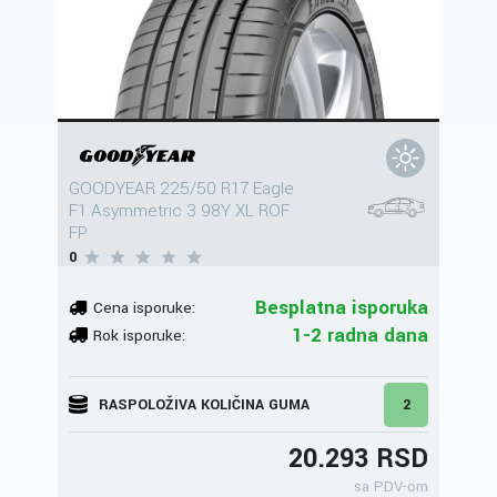
GOODYEAR 225/50 R17 Eagle
F1 Asymmetric 3 98Y XL ROF
FP
0
Besplatna isporuka
Cena isporuke:
1-2 radna dana
Rok isporuke:
RASPOLOŽIVA KOLIČINA GUMA
2
20.293 RSD
sa PDV-om