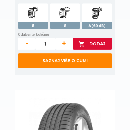
B
B
A(69 dB)
Odaberite količinu
-
+
SAZNAJ VIŠE O GUMI