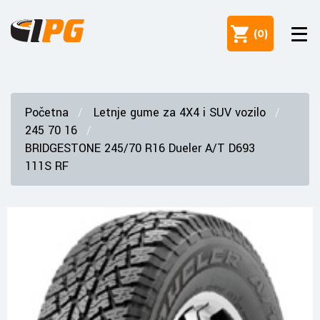
(
0
)
Početna
Letnje gume za 4X4 i SUV vozilo
245 70 16
BRIDGESTONE 245/70 R16 Dueler A/T D693
111S RF