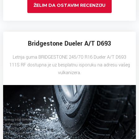
ŽELIM DA OSTAVIM RECENZIJU
Bridgestone Dueler A/T D693
Letnja guma BRIDGESTONE 245/70 R16 Dueler A/T D693
111S RF dostupna je uz besplatnu isporuku na adresu vašeg
vulkanizera.