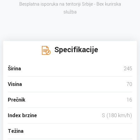
Besplatna isporuka na teritoriji Srbije - Bex kurirska
služba
Specifikacije
Širina
245
Visina
70
Prečnik
16
Index brzine
S (180 km/h)
Težina