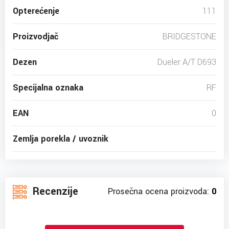
Opterećenje
111
Proizvodjač
BRIDGESTONE
Dezen
Dueler A/T D693
Specijalna oznaka
RF
EAN
0
Zemlja porekla / uvoznik
Recenzije
Prosečna ocena proizvoda:
0