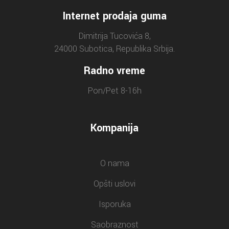
Internet prodaja guma
Dimitrija Tucovića 8,
24000 Subotica, Republika Srbija.
Radno vreme
Pon/Pet 8-16h
Kompanija
O nama
Opšti uslovi
Isporuka
Saobraznost