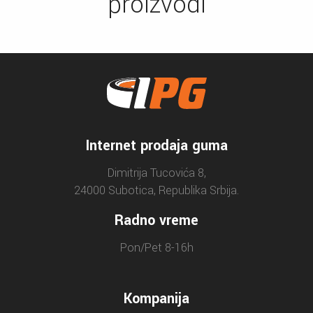
proizvodi
Internet prodaja guma
Dimitrija Tucovića 8,
24000 Subotica, Republika Srbija.
Radno vreme
Pon/Pet 8-16h
Kompanija