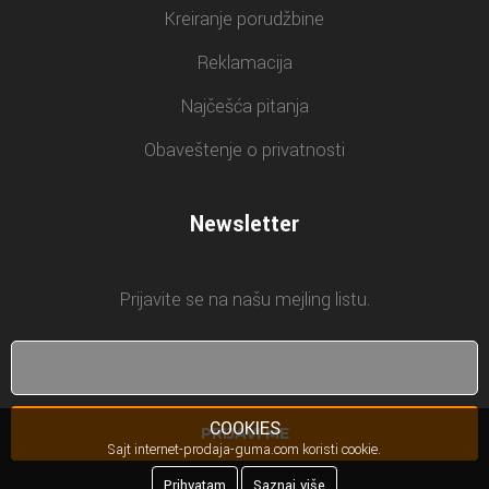
Kreiranje porudžbine
Reklamacija
Najčešća pitanja
Obaveštenje o privatnosti
Newsletter
Prijavite se na našu mejling listu.
COOKIES
PRIJAVI ME
Sajt internet-prodaja-guma.com koristi cookie.
Prihvatam
Saznaj više