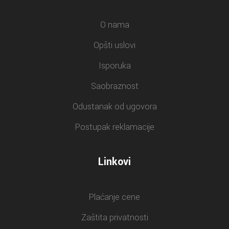
O nama
Opšti uslovi
Isporuka
Saobraznost
Odustanak od ugovora
Postupak reklamacije
Linkovi
Plaćanje cene
Zaštita privatnosti