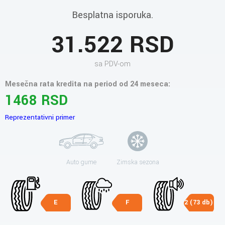
Besplatna isporuka.
31.522 RSD
sa PDV-om
Mesečna rata kredita na period od 24 meseca:
1468 RSD
Reprezentativni primer
Auto gume
Zimska sezona
E
F
2 (73 db)