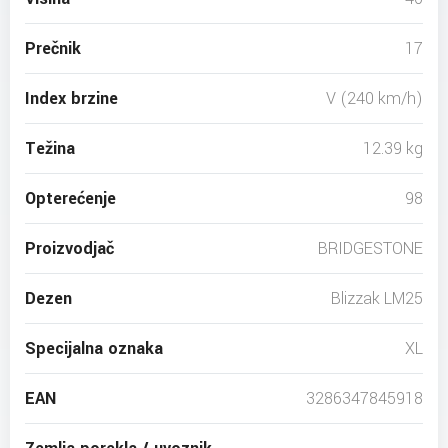
Prečnik
17
Index brzine
V (240 km/h)
Težina
12.39 kg
Opterećenje
98
Proizvodjač
BRIDGESTONE
Dezen
Blizzak LM25
Specijalna oznaka
XL
EAN
3286347845918