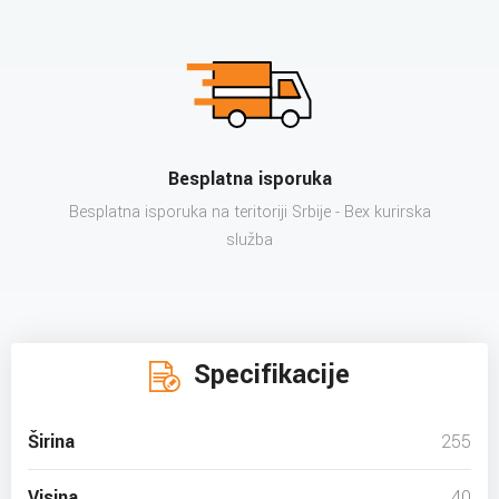
Besplatna isporuka
Besplatna isporuka na teritoriji Srbije - Bex kurirska
služba
Specifikacije
Širina
255
Visina
40