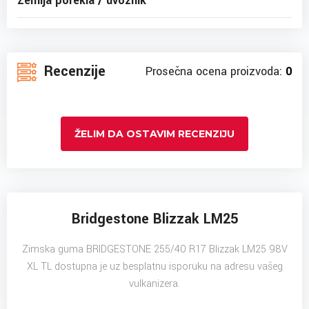
Zemlja porekla / uvoznik
Recenzije
Prosečna ocena proizvoda:
0
ŽELIM DA OSTAVIM RECENZIJU
Bridgestone Blizzak LM25
Zimska guma BRIDGESTONE 255/40 R17 Blizzak LM25 98V
XL TL dostupna je uz besplatnu isporuku na adresu vašeg
vulkanizera.