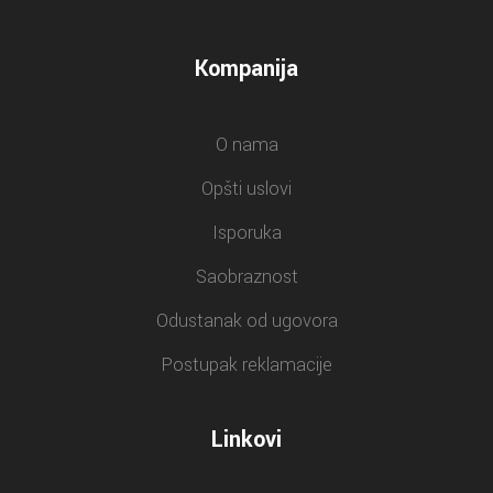
Kompanija
O nama
Opšti uslovi
Isporuka
Saobraznost
Odustanak od ugovora
Postupak reklamacije
Linkovi