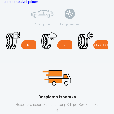
Reprezentativni primer
Auto gume
Letnja sezona
E
C
3 (73 dB)
Besplatna isporuka
Besplatna isporuka na teritoriji Srbije - Bex kurirska
služba