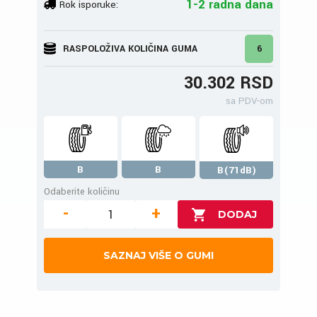
1-2 radna dana
Rok isporuke:
RASPOLOŽIVA KOLIČINA GUMA
6
30.302 RSD
sa PDV-om
B
B
B(71dB)
Odaberite količinu
-
+
SAZNAJ VIŠE O GUMI