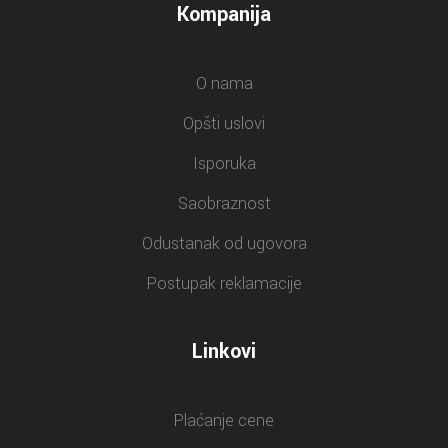
Kompanija
O nama
Opšti uslovi
Isporuka
Saobraznost
Odustanak od ugovora
Postupak reklamacije
Linkovi
Plaćanje cene