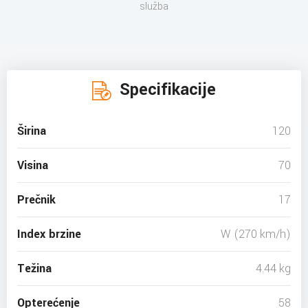
služba
Specifikacije
Širina
120
Visina
70
Prečnik
17
Index brzine
W (270 km/h)
Težina
4.44 kg
Opterećenje
58