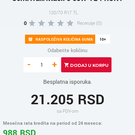
120/70 R17 TL
0
Recenzije (0)
RASPOLOŽIVA KOLIČINA GUMA
10+
Odaberite količinu
-
+
Besplatna isporuka.
21.205 RSD
sa PDV-om
Mesečna rata kredita na period od 24 meseca:
988 RSD