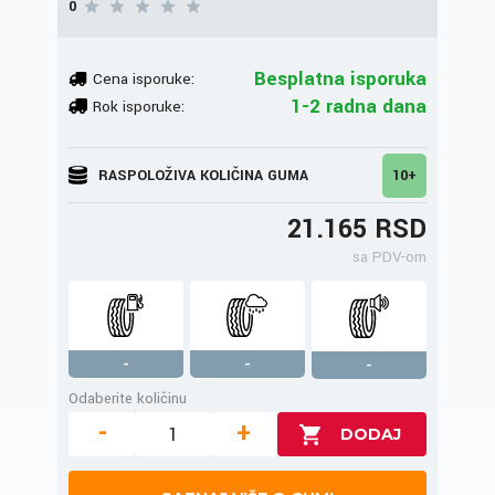
0
Besplatna isporuka
Cena isporuke:
1-2 radna dana
Rok isporuke:
RASPOLOŽIVA KOLIČINA GUMA
10+
21.165 RSD
sa PDV-om
-
-
-
Odaberite količinu
-
+