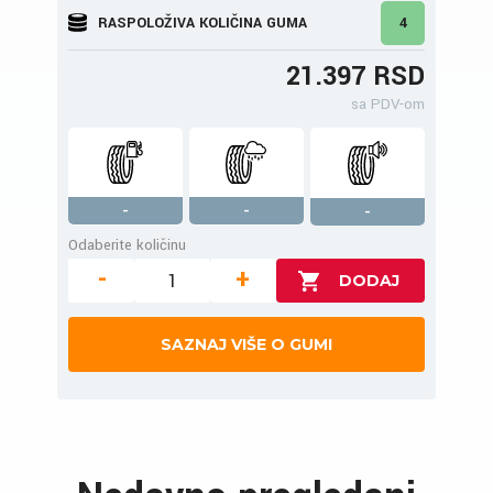
RASPOLOŽIVA KOLIČINA GUMA
4
21.397 RSD
sa PDV-om
-
-
-
Odaberite količinu
-
+
SAZNAJ VIŠE O GUMI