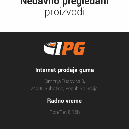
Nedavno pregledani
proizvodi
Internet prodaja guma
Dimitrija Tucovića 8,
24000 Subotica, Republika Srbija.
Radno vreme
Pon/Pet 8-16h