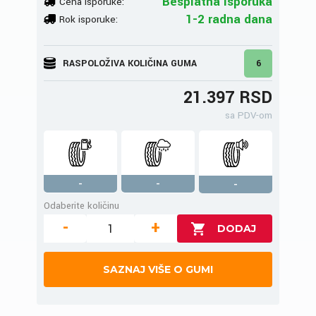
Besplatna isporuka
Cena isporuke:
1-2 radna dana
Rok isporuke:
RASPOLOŽIVA KOLIČINA GUMA
6
21.397 RSD
sa PDV-om
-
-
-
Odaberite količinu
-
+
SAZNAJ VIŠE O GUMI