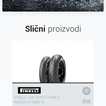
Slični
proizvodi
PIRELLI 120/70 R17 DIABLO
ROSSO III 58W TL