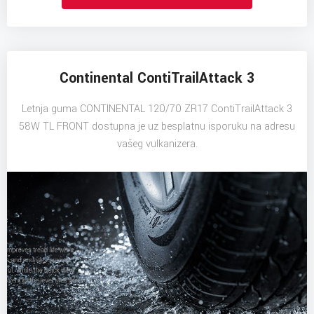
Continental ContiTrailAttack 3
Letnja guma CONTINENTAL 120/70 ZR17 ContiTrailAttack 3
58W TL FRONT dostupna je uz besplatnu isporuku na adresu
vašeg vulkanizera.