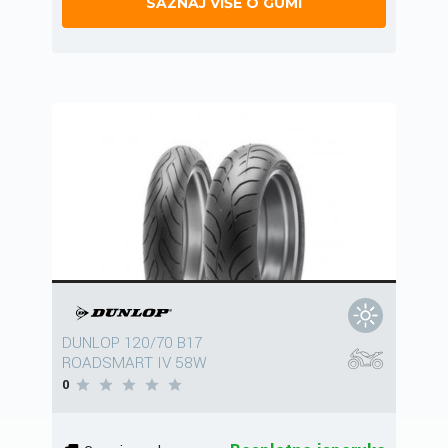
SAZNAJ VIŠE O GUMI
DUNLOP 120/70 B17
ROADSMART IV 58W
0