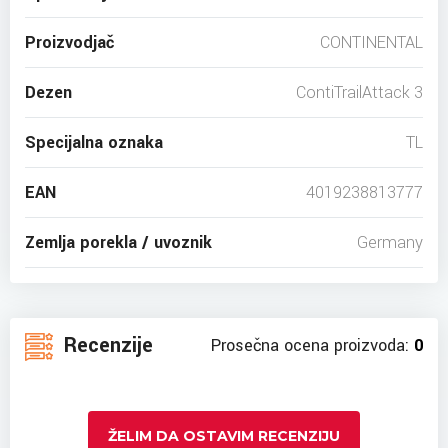
Proizvodjač
CONTINENTAL
Dezen
ContiTrailAttack 3
Specijalna oznaka
TL
EAN
4019238813777
Zemlja porekla / uvoznik
Germany
Recenzije
Prosečna ocena proizvoda:
0
ŽELIM DA OSTAVIM RECENZIJU