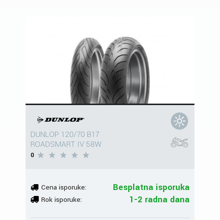
DUNLOP 120/70 B17
ROADSMART IV 58W
0
Besplatna isporuka
Cena isporuke:
1-2 radna dana
Rok isporuke: