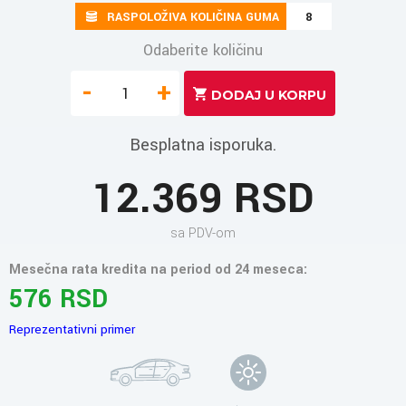
RASPOLOŽIVA KOLIČINA GUMA
8
Odaberite količinu
-
+
Besplatna isporuka.
12.369 RSD
sa PDV-om
Mesečna rata kredita na period od 24 meseca:
576 RSD
Reprezentativni primer