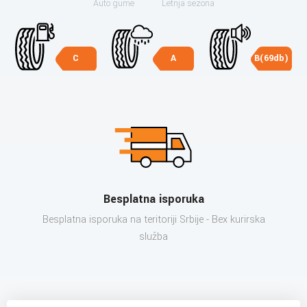
Auto gume
Letnja sezona
C
A
B(69db)
Besplatna isporuka
Besplatna isporuka na teritoriji Srbije - Bex kurirska
služba