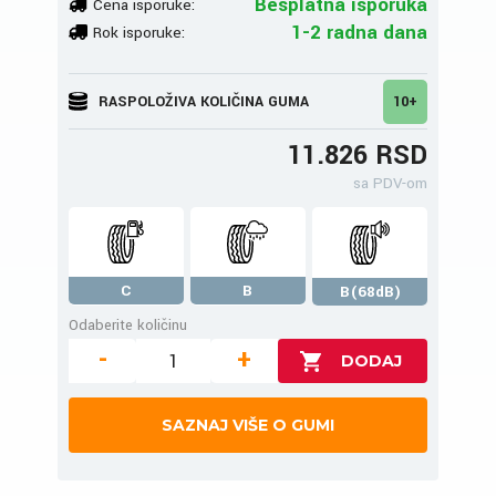
Besplatna isporuka
Cena isporuke:
1-2 radna dana
Rok isporuke:
RASPOLOŽIVA KOLIČINA GUMA
10+
11.826 RSD
sa PDV-om
C
B
B(68dB)
Odaberite količinu
-
+
SAZNAJ VIŠE O GUMI