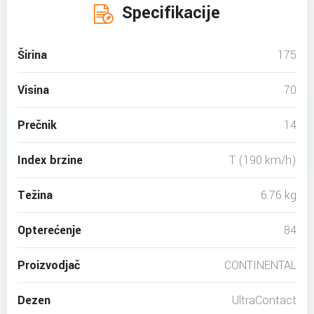
Specifikacije
Širina
175
Visina
70
Prečnik
14
Index brzine
T (190 km/h)
Težina
6.76 kg
Opterećenje
84
Proizvodjač
CONTINENTAL
Dezen
UltraContact