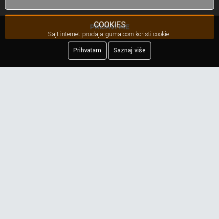
COOKIES
PRIJAVI ME
Sajt internet-prodaja-guma.com koristi cookie.
Prihvatam
Saznaj više