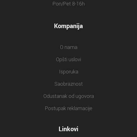
Pon/Pet 8-16h
Kompanija
O nama
Opšti uslovi
Isporuka
Saobraznost
Odustanak od ugovora
Postupak reklamacije
Linkovi