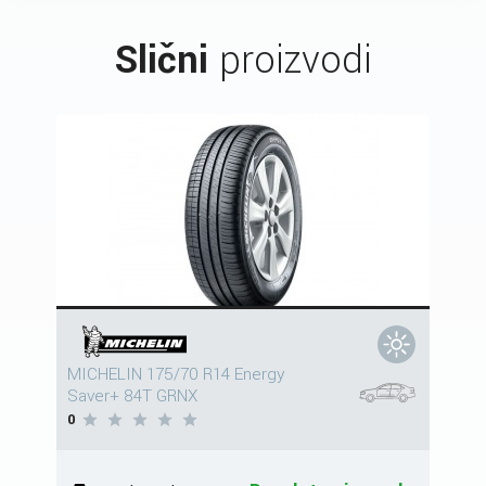
Slični
proizvodi
MICHELIN 175/70 R14 Energy
Saver+ 84T GRNX
0