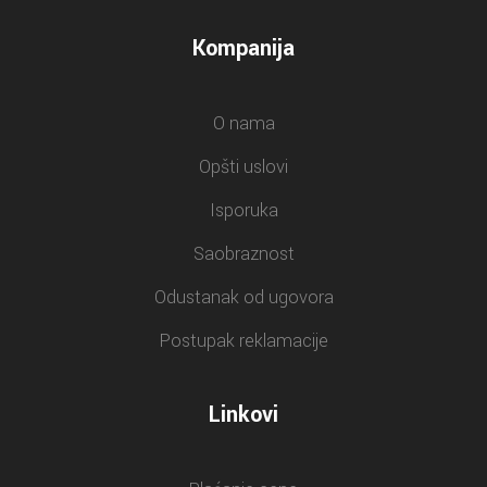
Kompanija
O nama
Opšti uslovi
Isporuka
Saobraznost
Odustanak od ugovora
Postupak reklamacije
Linkovi