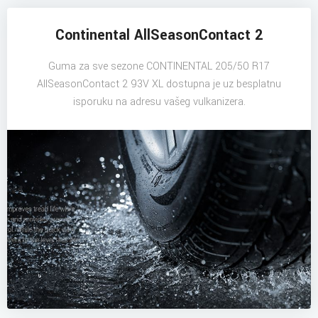
Continental AllSeasonContact 2
Guma za sve sezone CONTINENTAL 205/50 R17
AllSeasonContact 2 93V XL dostupna je uz besplatnu
isporuku na adresu vašeg vulkanizera.