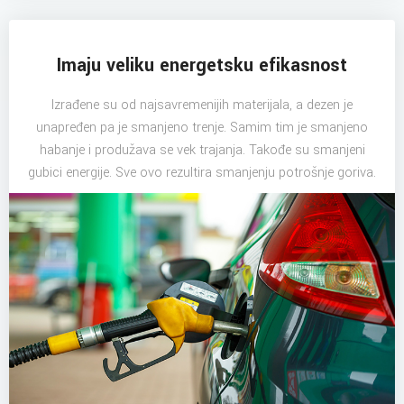
Imaju veliku energetsku efikasnost
Izrađene su od najsavremenijih materijala, a dezen je
unapređen pa je smanjeno trenje. Samim tim je smanjeno
habanje i produžava se vek trajanja. Takođe su smanjeni
gubici energije. Sve ovo rezultira smanjenju potrošnje goriva.