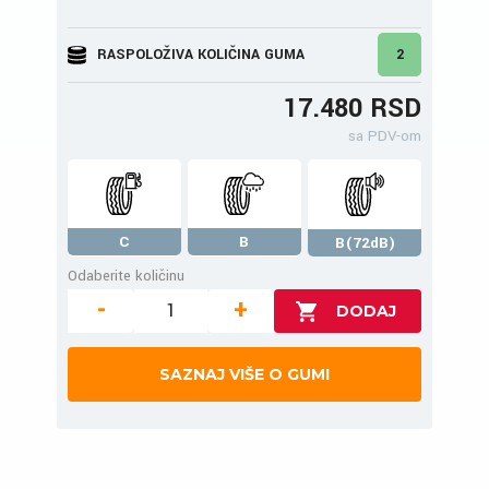
RASPOLOŽIVA KOLIČINA GUMA
2
17.480 RSD
sa PDV-om
C
B
B(72dB)
Odaberite količinu
-
+
SAZNAJ VIŠE O GUMI