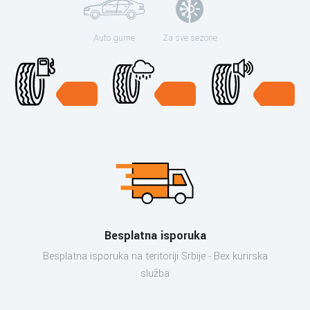
Auto gume
Za sve sezone
Besplatna isporuka
Besplatna isporuka na teritoriji Srbije - Bex kurirska
služba