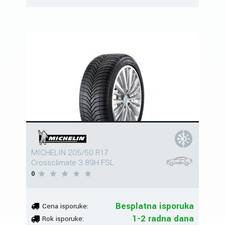
MICHELIN 205/50 R17
Crossclimate 3 89H FSL
0
Besplatna isporuka
Cena isporuke:
1-2 radna dana
Rok isporuke: