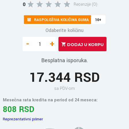
0
Recenzije (0)
RASPOLOŽIVA KOLIČINA GUMA
10+
Odaberite količinu
-
+
Besplatna isporuka.
17.344 RSD
sa PDV-om
Mesečna rata kredita na period od 24 meseca:
808 RSD
Reprezentativni primer