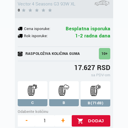
Vector 4 Seasons G3 93W XL
0
Besplatna isporuka
Cena isporuke:
1-2 radna dana
Rok isporuke:
RASPOLOŽIVA KOLIČINA GUMA
10+
17.627 RSD
sa PDV-om
C
B
B(71dB)
Odaberite količinu
-
+