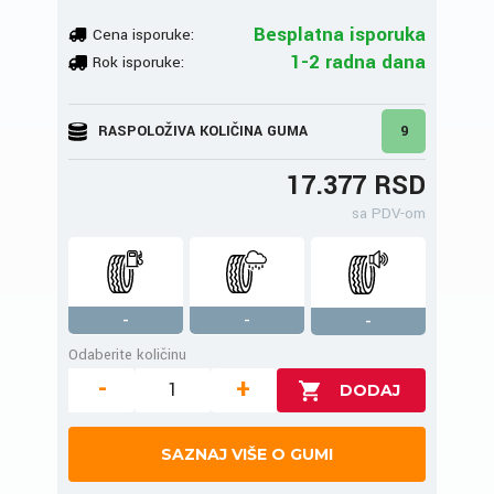
Besplatna isporuka
Cena isporuke:
1-2 radna dana
Rok isporuke:
RASPOLOŽIVA KOLIČINA GUMA
9
17.377 RSD
sa PDV-om
-
-
-
Odaberite količinu
-
+
SAZNAJ VIŠE O GUMI