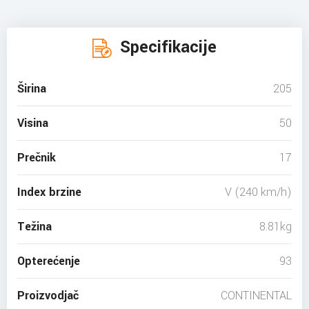
Specifikacije
Širina
205
Visina
50
Prečnik
17
Index brzine
V (240 km/h)
Težina
8.81kg
Opterećenje
93
Proizvodjač
CONTINENTAL