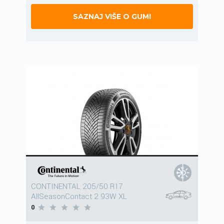
SAZNAJ VIŠE O GUMI
CONTINENTAL 205/50 R17
AllSeasonContact 2 93W XL
0