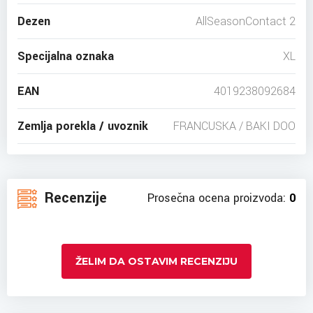
Dezen
AllSeasonContact 2
Specijalna oznaka
XL
EAN
4019238092684
Zemlja porekla / uvoznik
FRANCUSKA / BAKI DOO
Recenzije
Prosečna ocena proizvoda:
0
ŽELIM DA OSTAVIM RECENZIJU