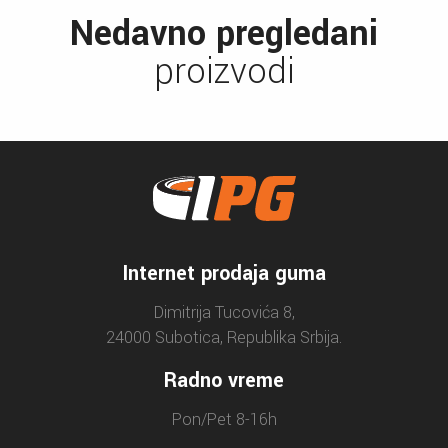
Nedavno pregledani
proizvodi
Internet prodaja guma
Dimitrija Tucovića 8,
24000 Subotica, Republika Srbija.
Radno vreme
Pon/Pet 8-16h