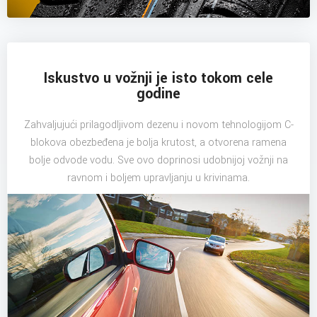
Iskustvo u vožnji je isto tokom cele
godine
Zahvaljujući prilagodljivom dezenu i novom tehnologijom C-
blokova obezbeđena je bolja krutost, a otvorena ramena
bolje odvode vodu. Sve ovo doprinosi udobnijoj vožnji na
ravnom i boljem upravljanju u krivinama.