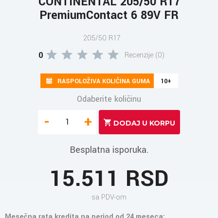
CONTINENTAL 205/50 R17
PremiumContact 6 89V FR
205/50 R17
0
Recenzije (0)
RASPOLOŽIVA KOLIČINA GUMA
10+
Odaberite količinu
-
+
Besplatna isporuka.
15.511 RSD
sa PDV-om
Mesečna rata kredita na period od 24 meseca: