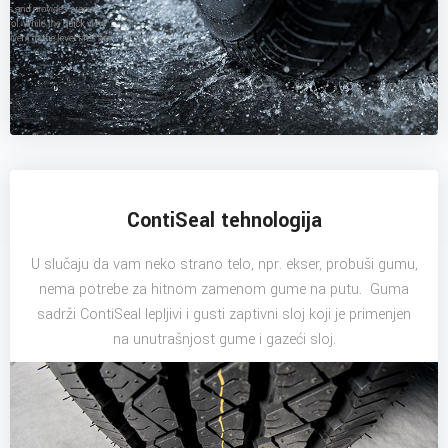
ContiSeal tehnologija
U slučaju da vam neko strano telo, npr. ekser, probuši gumu,
nema potrebe za hitnom zamenom gume na putu. Guma
sadrži ContiSeal lepljivi i gusti zaptivni sloj koji je primenjen
na unutrašnjost gume i gazeći sloj.