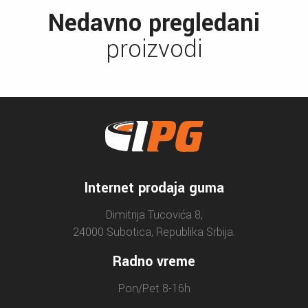
Nedavno pregledani
proizvodi
Internet prodaja guma
Dimitrija Tucovića 8,
24000 Subotica, Republika Srbija.
Radno vreme
Pon/Pet 8-16h