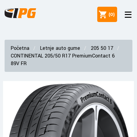
(
0
)
Početna
Letnje auto gume
205 50 17
CONTINENTAL 205/50 R17 PremiumContact 6
89V FR