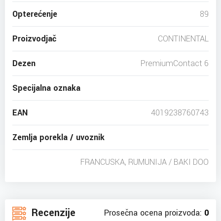
Opterećenje
89
Proizvodjač
CONTINENTAL
Dezen
PremiumContact 6
Specijalna oznaka
EAN
4019238760743
Zemlja porekla / uvoznik
FRANCUSKA, RUMUNIJA / BAKI DOO
Recenzije
Prosečna ocena proizvoda:
0