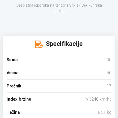
Besplatna isporuka na teritoriji Srbije - Bex kurirska
služba
Specifikacije
Širina
205
Visina
50
Prečnik
17
Index brzine
V (240 km/h)
Težina
8.51 kg