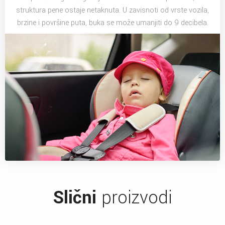
struktura pene ostaje netaknuta. U zavisnoti od vrste vozila,
brzine i površine puta, buka se može umanjiti do 9 decibela.
Slični
proizvodi