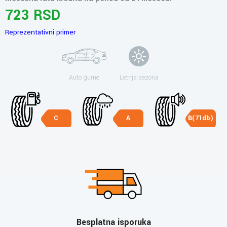
723 RSD
Reprezentativni primer
Auto gume
Letnja sezona
C
A
B(71db)
Besplatna isporuka