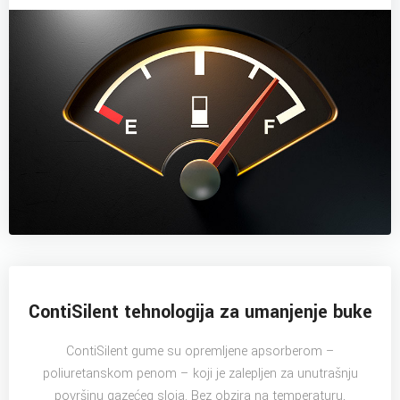
ContiSilent tehnologija za umanjenje buke
ContiSilent gume su opremljene apsorberom –
poliuretanskom penom – koji je zalepljen za unutrašnju
površinu gazećeg sloja. Bez obzira na temperaturu,