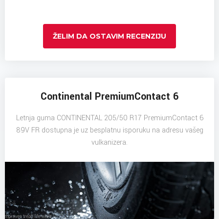
ŽELIM DA OSTAVIM RECENZIJU
Continental PremiumContact 6
Letnja guma CONTINENTAL 205/50 R17 PremiumContact 6
89V FR dostupna je uz besplatnu isporuku na adresu vašeg
vulkanizera.