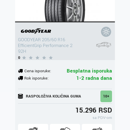
GOODYEAR 205/60 R16
EfficientGrip Performance 2
92H
0
Besplatna isporuka
Cena isporuke:
1-2 radna dana
Rok isporuke:
RASPOLOŽIVA KOLIČINA GUMA
10+
15.296 RSD
sa PDV-om