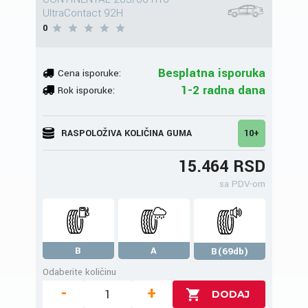
UltraContact 92H
0
Besplatna isporuka
Cena isporuke:
1-2 radna dana
Rok isporuke:
RASPOLOŽIVA KOLIČINA GUMA
10+
15.464 RSD
sa PDV-om
B
A
B(69db)
Odaberite količinu
-
+