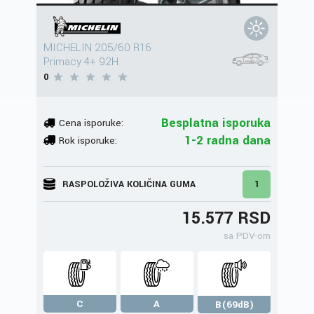
MICHELIN 205/60 R16
Primacy 4+ 92H
0
Besplatna isporuka
Cena isporuke:
1-2 radna dana
Rok isporuke:
RASPOLOŽIVA KOLIČINA GUMA
1
15.577 RSD
sa PDV-om
C
A
B(69dB)