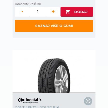
Odaberite količinu
-
+
SAZNAJ VIŠE O GUMI
CONTINENTAL 205/60 R16