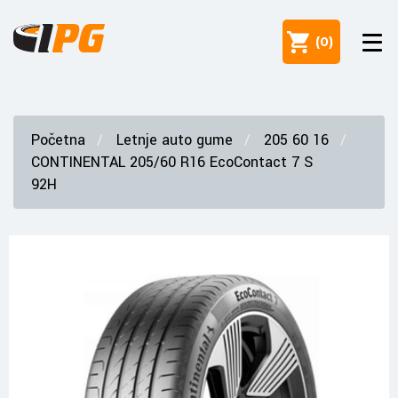
(
0
)
Početna
Letnje auto gume
205 60 16
CONTINENTAL 205/60 R16 EcoContact 7 S
92H