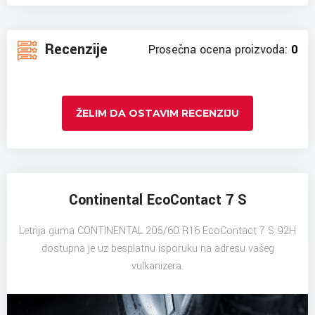
Recenzije
Prosečna ocena proizvoda:
0
ŽELIM DA OSTAVIM RECENZIJU
Continental EcoContact 7 S
Letnja guma CONTINENTAL 205/60 R16 EcoContact 7 S 92H
dostupna je uz besplatnu isporuku na adresu vašeg
vulkanizera.