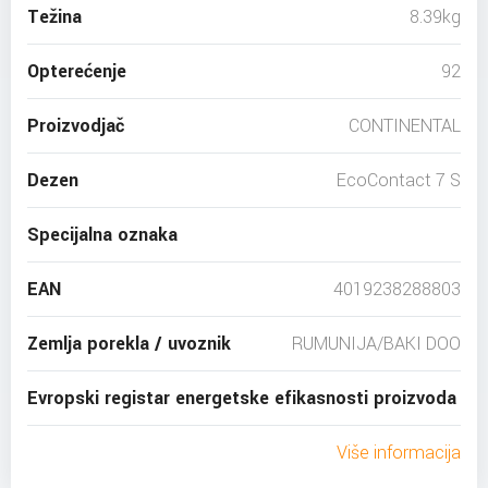
Težina
8.39kg
Opterećenje
92
Proizvodjač
CONTINENTAL
Dezen
EcoContact 7 S
Specijalna oznaka
EAN
4019238288803
Zemlja porekla / uvoznik
RUMUNIJA/BAKI DOO
Evropski registar energetske efikasnosti proizvoda
Više informacija