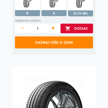
B
A
B(70 dB)
Odaberite količinu
-
+
SAZNAJ VIŠE O GUMI