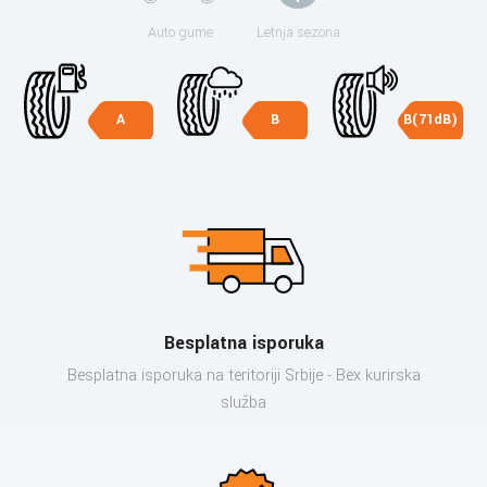
Auto gume
Letnja sezona
A
B
B(71dB)
Besplatna isporuka
Besplatna isporuka na teritoriji Srbije - Bex kurirska
služba