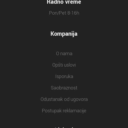
Radno vreme
Pon/Pet 8-16h
Kompanija
O nama
Opšti uslovi
Isporuka
Saobraznost
Odustanak od ugovora
Postupak reklamacije