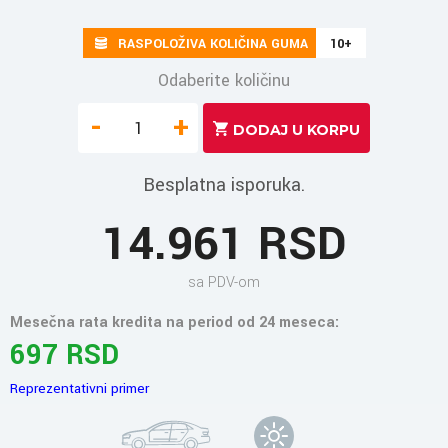
RASPOLOŽIVA KOLIČINA GUMA
10+
Odaberite količinu
-
+
Besplatna isporuka.
14.961 RSD
sa PDV-om
Mesečna rata kredita na period od 24 meseca:
697 RSD
Reprezentativni primer