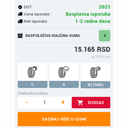
2023
DOT:
Besplatna isporuka
Cena isporuke:
1-2 radna dana
Rok isporuke:
RASPOLOŽIVA KOLIČINA GUMA
4
15.165 RSD
sa PDV-om
C
A
B(70dB)
Odaberite količinu
-
+
SAZNAJ VIŠE O GUMI