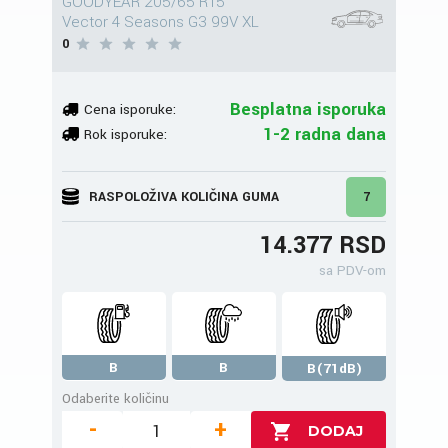
GOODYEAR 205/65 R15
Vector 4 Seasons G3 99V XL
0
Besplatna isporuka
Cena isporuke:
1-2 radna dana
Rok isporuke:
RASPOLOŽIVA KOLIČINA GUMA
7
14.377 RSD
sa PDV-om
B
B
B(71dB)
Odaberite količinu
-
+