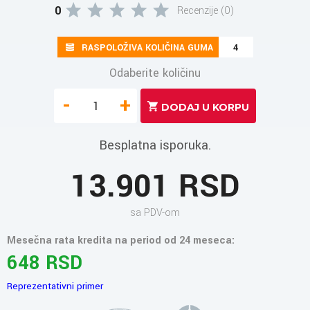
0
Recenzije (0)
RASPOLOŽIVA KOLIČINA GUMA
4
Odaberite količinu
-
+
Besplatna isporuka.
13.901 RSD
sa PDV-om
Mesečna rata kredita na period od 24 meseca:
648 RSD
Reprezentativni primer