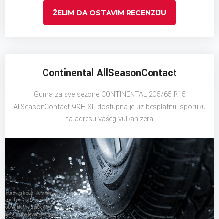
ŽELIM DA OSTAVIM RECENZIJU
Continental AllSeasonContact
Guma za sve sezone CONTINENTAL 205/65 R15
AllSeasonContact 99H XL dostupna je uz besplatnu isporuku
na adresu vašeg vulkanizera.