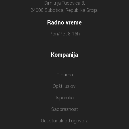
Dimitrija Tucovića 8,
24000 Subotica, Republika Srbija.
Radno vreme
Pon/Pet 8-16h
Kompanija
O nama
Opšti uslovi
Isporuka
Saobraznost
Odustanak od ugovora