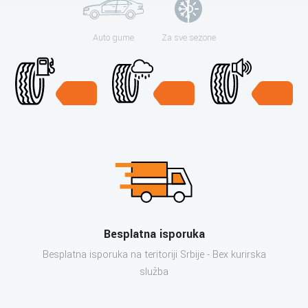
Auto gume
Za sve sezone
Besplatna isporuka
Besplatna isporuka na teritoriji Srbije - Bex kurirska
služba