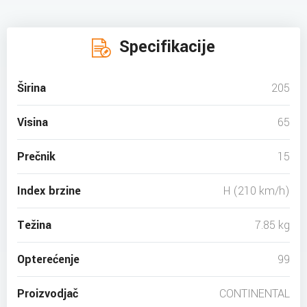
Specifikacije
Širina
205
Visina
65
Prečnik
15
Index brzine
H (210 km/h)
Težina
7.85 kg
Opterećenje
99
Proizvodjač
CONTINENTAL