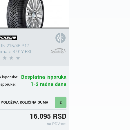
IN 215/45 R17
limate 3 91Y FSL
Besplatna isporuka
 isporuke:
1-2 radna dana
isporuke:
POLOŽIVA KOLIČINA GUMA
2
16.095 RSD
sa PDV-om