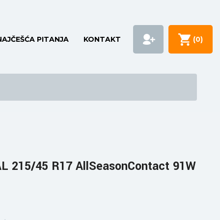
NAJČEŠĆA PITANJA
KONTAKT
(
0
)
 215/45 R17 AllSeasonContact 91W