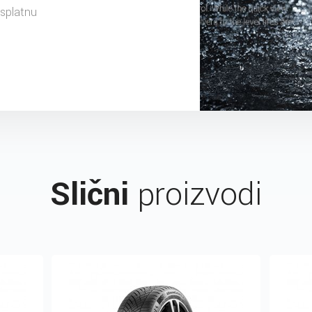
splatnu
Slični
proizvodi