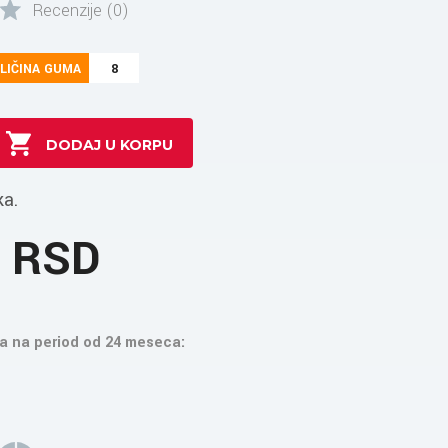
Recenzije (0)
LIČINA GUMA
8
ka.
1 RSD
a na period od 24 meseca: