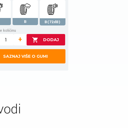
B
B(72dB)
e količinu
+
SAZNAJ VIŠE O GUMI
vodi