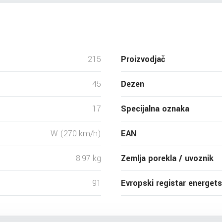
215
Proizvodjač
45
Dezen
17
Specijalna oznaka
W (270 km/h)
EAN
8.97 kg
Zemlja porekla / uvoznik
91
Evropski registar energet