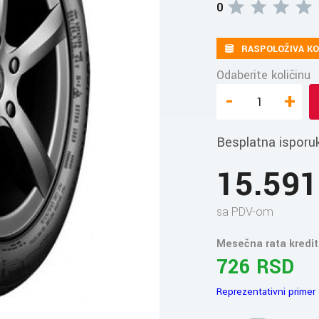
0
RASPOLOŽIVA KO
Odaberite količinu
-
+
Besplatna isporu
15.59
sa PDV-om
Mesečna rata kredit
726 RSD
Reprezentativni primer