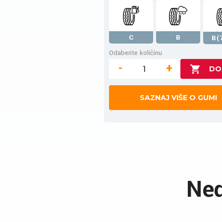
C
B
B(
Odaberite količinu
-
+
SAZNAJ VIŠE O GUMI
Ned