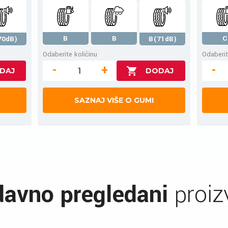
B
B
C
70dB)
B(71dB)
Odaberite količinu
Odaberit
-
+
-
SAZNAJ VIŠE O GUMI
avno pregledani
proiz