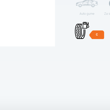
Auto gume
Za 
C