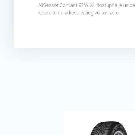
AllSeasonContact 91W XL dostupna je uz be
isporuku na adresu vašeg vulkanizera.