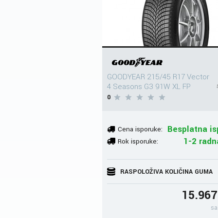
GOODYEAR 215/45 R17 Vector
4 Seasons G3 91W XL FP
0
Besplatna is
Cena isporuke:
1-2 radn
Rok isporuke:
RASPOLOŽIVA KOLIČINA GUMA
15.96
sa