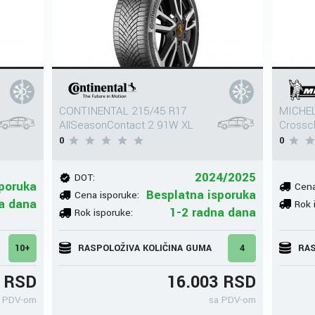
CONTINENTAL 215/45 R17
MICHEL
AllSeasonContact 2 91W XL
Crossc
0
0
2024/2025
DOT:
poruka
Cena
Besplatna isporuka
Cena isporuke:
a dana
Rok 
1-2 radna dana
Rok isporuke:
10+
RASPOLOŽIVA KOLIČINA GUMA
4
RAS
7 RSD
16.003 RSD
 PDV-om
sa PDV-om