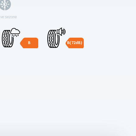
sve sezone
B
B(72dB)