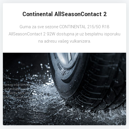
Continental AllSeasonContact 2
Guma za sve sezone CONTINENTAL 215/50 R18
AllSeasonContact 2 92W dostupna je uz besplatnu isporuku
na adresu vašeg vulkanizera.