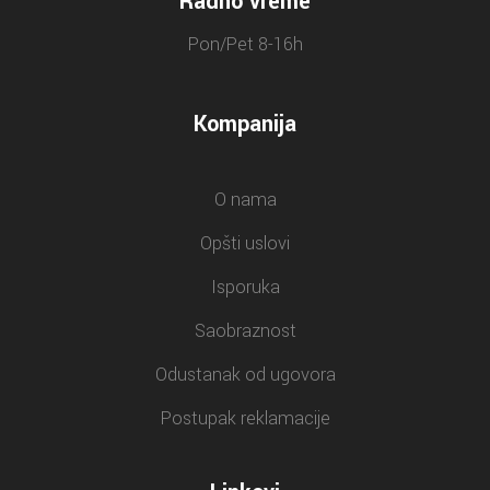
Radno vreme
Pon/Pet 8-16h
Kompanija
O nama
Opšti uslovi
Isporuka
Saobraznost
Odustanak od ugovora
Postupak reklamacije