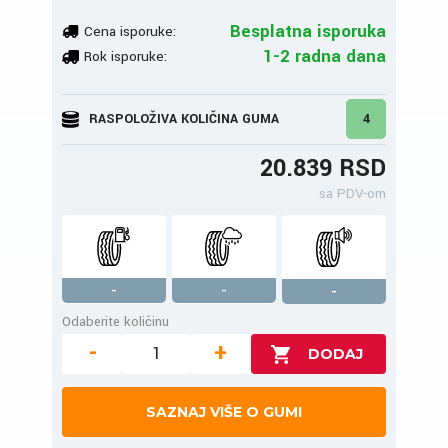
Besplatna isporuka
Cena isporuke:
1-2 radna dana
Rok isporuke:
RASPOLOŽIVA KOLIČINA GUMA
4
20.839 RSD
sa PDV-om
-
-
-
Odaberite količinu
-
+
SAZNAJ VIŠE O GUMI