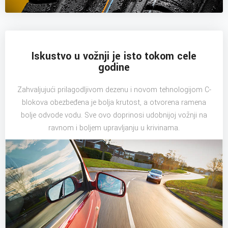
Iskustvo u vožnji je isto tokom cele
godine
Zahvaljujući prilagodljivom dezenu i novom tehnologijom C-
blokova obezbeđena je bolja krutost, a otvorena ramena
bolje odvode vodu. Sve ovo doprinosi udobnijoj vožnji na
ravnom i boljem upravljanju u krivinama.