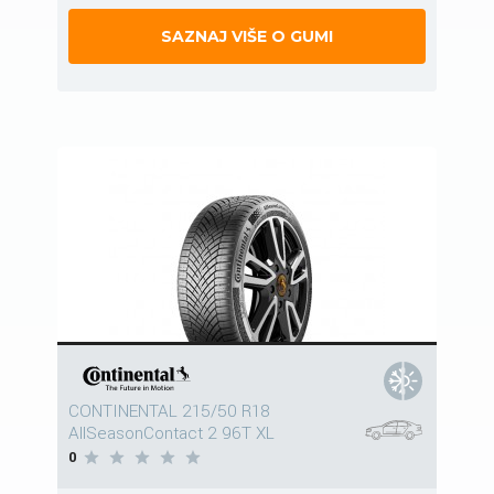
SAZNAJ VIŠE O GUMI
CONTINENTAL 215/50 R18
AllSeasonContact 2 96T XL
0