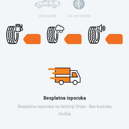
Auto gume
Za sve sezone
Besplatna isporuka
Besplatna isporuka na teritoriji Srbije - Bex kurirska
služba