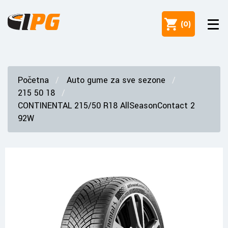
(
0
)
Početna
Auto gume za sve sezone
215 50 18
CONTINENTAL 215/50 R18 AllSeasonContact 2
92W