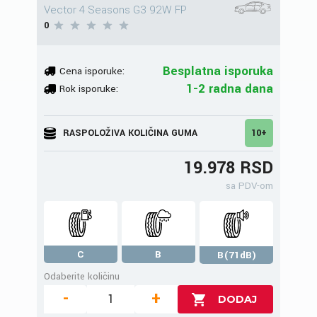
Vector 4 Seasons G3 92W FP
0
Besplatna isporuka
Cena isporuke:
1-2 radna dana
Rok isporuke:
RASPOLOŽIVA KOLIČINA GUMA
10+
19.978 RSD
sa PDV-om
C
B
B(71dB)
Odaberite količinu
-
+