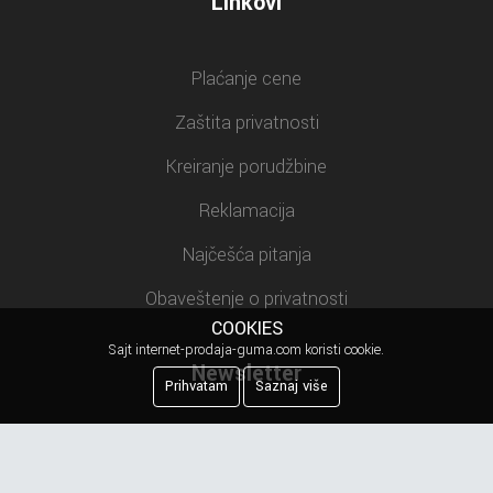
Linkovi
Plaćanje cene
Zaštita privatnosti
Kreiranje porudžbine
Reklamacija
Najčešća pitanja
Obaveštenje o privatnosti
COOKIES
Sajt internet-prodaja-guma.com koristi cookie.
Newsletter
Prihvatam
Saznaj više
Prijavite se na našu mejling listu.