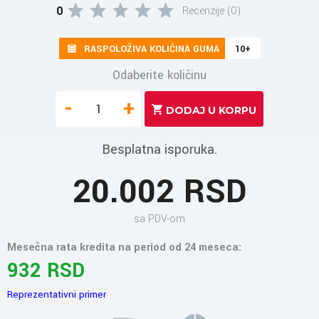
0
Recenzije (0)
RASPOLOŽIVA KOLIČINA GUMA
10+
Odaberite količinu
-
+
Besplatna isporuka.
20.002 RSD
sa PDV-om
Mesečna rata kredita na period od 24 meseca:
932 RSD
Reprezentativni primer