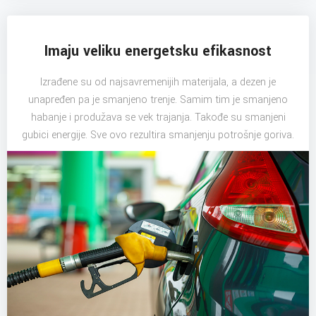
Imaju veliku energetsku efikasnost
Izrađene su od najsavremenijih materijala, a dezen je
unapređen pa je smanjeno trenje. Samim tim je smanjeno
habanje i produžava se vek trajanja. Takođe su smanjeni
gubici energije. Sve ovo rezultira smanjenju potrošnje goriva.