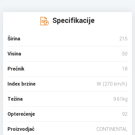
Specifikacije
Širina
215
Visina
50
Prečnik
18
Index brzine
W (270 km/h)
Težina
9.61kg
Opterećenje
92
Proizvodjač
CONTINENTAL