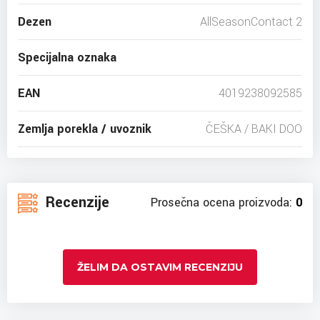
Dezen
AllSeasonContact 2
Specijalna oznaka
EAN
4019238092585
Zemlja porekla / uvoznik
ČEŠKA / BAKI DOO
Recenzije
Prosečna ocena proizvoda:
0
ŽELIM DA OSTAVIM RECENZIJU