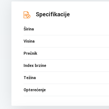
Specifikacije
Širina
Visina
Prečnik
Index brzine
Težina
Opterećenje