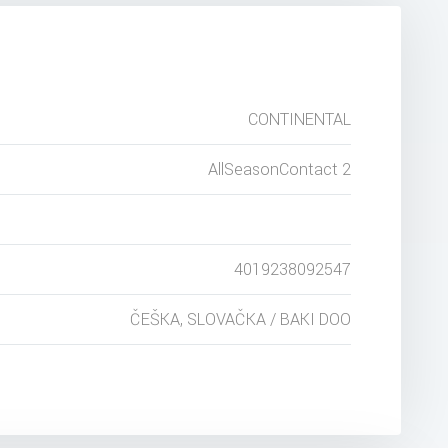
CONTINENTAL
AllSeasonContact 2
4019238092547
ČEŠKA, SLOVAČKA / BAKI DOO