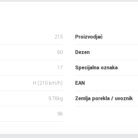
215
Proizvodjač
60
Dezen
17
Specijalna oznaka
H (210 km/h)
EAN
9.76kg
Zemlja porekla / uvoznik
96