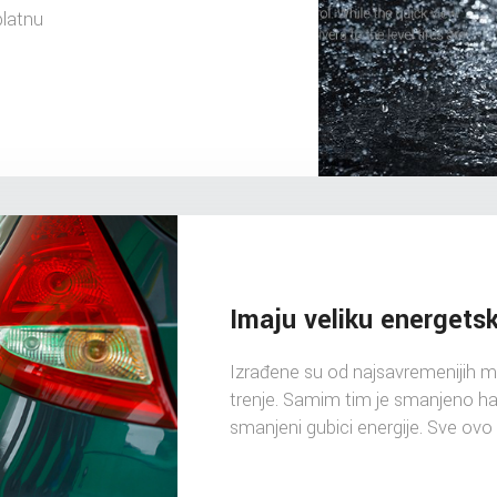
platnu
Imaju veliku energets
Izrađene su od najsavremenijih m
trenje. Samim tim je smanjeno hab
smanjeni gubici energije. Sve ovo 