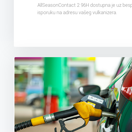
AllSeasonContact 2 96H dostupna je uz bes
isporuku na adresu vašeg vulkanizera.