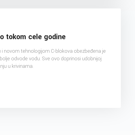
sto tokom cele godine
nu i novom tehnologijom C-blokova obezbeđena je
bolje odvode vodu. Sve ovo doprinosi udobnijoj
nju u krivinama.