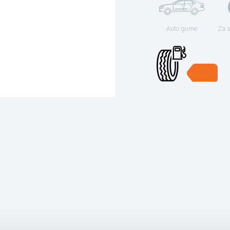
Auto gume
Za 