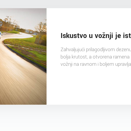
Iskustvo u vožnji je i
Zahvaljujući prilagodljivom deze
bolja krutost, a otvorena ramena 
vožnji na ravnom i boljem upravlja