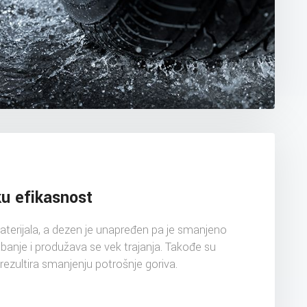
ku efikasnost
aterijala, a dezen je unapređen pa je smanjeno
anje i produžava se vek trajanja. Takođe su
rezultira smanjenju potrošnje goriva.