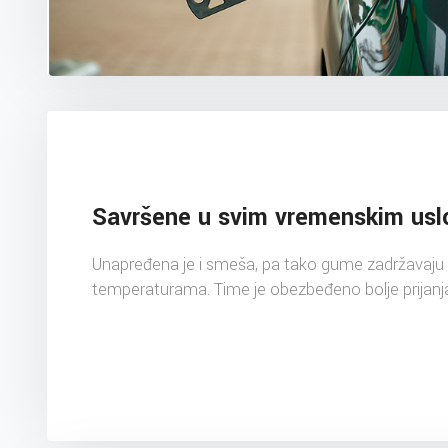
Savršene u svim vremenskim usl
Unapređena je i smeša, pa tako gume zadržavaju 
temperaturama. Time je obezbeđeno bolje prijanj