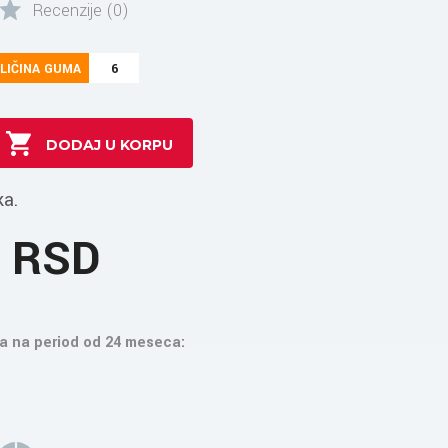
Recenzije (0)
LIČINA GUMA
6
ka.
2 RSD
a na period od 24 meseca: