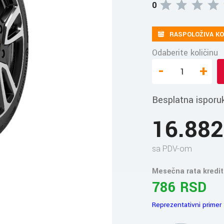
0
RASPOLOŽIVA KO
Odaberite količinu
-
+
Besplatna isporu
16.88
sa PDV-om
Mesečna rata kredit
786 RSD
Reprezentativni primer