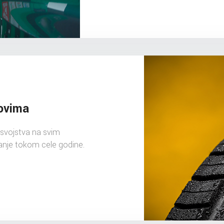
ovima
svojstva na svim
anje tokom cele godine.